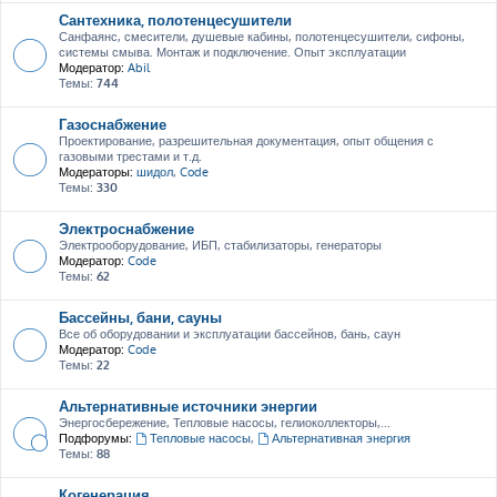
Сантехника, полотенцесушители
Санфаянс, смесители, душевые кабины, полотенцесушители, сифоны,
системы смыва. Монтаж и подключение. Опыт эксплуатации
Модератор:
Abil
Темы:
744
Газоснабжение
Проектирование, разрешительная документация, опыт общения с
газовыми трестами и т.д.
Модераторы:
шидол
,
Code
Темы:
330
Электроснабжение
Электрооборудование, ИБП, стабилизаторы, генераторы
Модератор:
Code
Темы:
62
Бассейны, бани, сауны
Все об оборудовании и эксплуатации бассейнов, бань, саун
Модератор:
Code
Темы:
22
Альтернативные источники энергии
Энергосбережение, Тепловые насосы, гелиоколлекторы,...
Подфорумы:
Тепловые насосы
,
Альтернативная энергия
Темы:
88
Когенерация