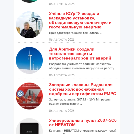
06 АВГУСТА 2026
Учёные ЮУрГУ создали
каскадную установку,
объединяющую солнечную и
геотермальную энергию
Природосберегающие технологии...
06 АВГУСТА 2026
Для Арктики создали
технологию защиты
ветрогенераторов от аварий
Разработка учитывает влияние мерзлоты,
обледенения и снеговых нагрузок на работу
установок...
06 АВГУСТА 2026
Запорные клапаны Ридан для
систем холодоснабжения
одобрены сертификатом РМРС
Запорные клапаны SVA M и SNV M прошли
оценку соответствия ...
06 АВГУСТА 2026
Универсальный пульт Z037-5C0
от НЕВАТОМ
Компания НЕВАТОМ открывает к заказу новый