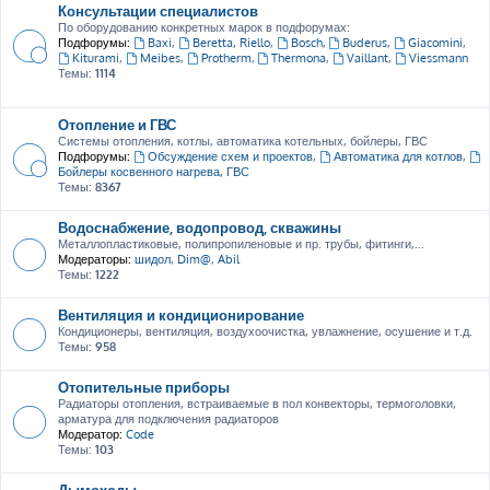
Консультации специалистов
По оборудованию конкретных марок в подфорумах:
Подфорумы:
Baxi
,
Beretta, Riello
,
Bosch
,
Buderus
,
Giacomini
,
Kiturami
,
Meibes
,
Protherm
,
Thermona
,
Vaillant
,
Viessmann
Темы:
1114
Отопление и ГВС
Системы отопления, котлы, автоматика котельных, бойлеры, ГВС
Подфорумы:
Обсуждение схем и проектов
,
Автоматика для котлов
,
Бойлеры косвенного нагрева, ГВС
Темы:
8367
Водоснабжение, водопровод, скважины
Металлопластиковые, полипропиленовые и пр. трубы, фитинги,...
Модераторы:
шидол
,
Dim@
,
Abil
Темы:
1222
Вентиляция и кондиционирование
Кондиционеры, вентиляция, воздухоочистка, увлажнение, осушение и т.д.
Темы:
958
Отопительные приборы
Радиаторы отопления, встраиваемые в пол конвекторы, термоголовки,
арматура для подключения радиаторов
Модератор:
Code
Темы:
103
Дымоходы