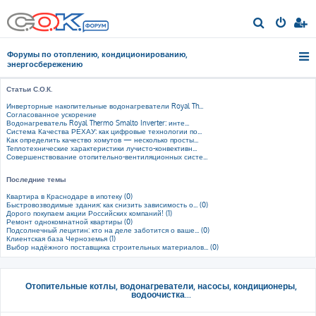
П
о
Форумы по отоплению, кондиционированию,
и
энергосбережению
с
Статьи С.О.К.
к
Инверторные накопительные водонагреватели Royal Th...
Согласованное ускорение
Водонагреватель Royal Thermo Smalto Inverter: инте...
Система Качества РЕХАУ: как цифровые технологии по...
Как определить качество хомутов — несколько просты...
Теплотехнические характеристики лучисто-конвективн...
Совершенствование отопительно-вентиляционных систе...
Последние темы
Квартира в Краснодаре в ипотеку (0)
Быстровозводимые здания: как снизить зависимость о... (0)
Дорого покупаем акции Российских компаний! (1)
Ремонт однокомнатной квартиры (0)
Подсолнечный лецитин: кто на деле заботится о ваше... (0)
Клиентская база Черноземья (1)
Выбор надёжного поставщика строительных материалов... (0)
Отопительные котлы, водонагреватели, насосы, кондиционеры,
водоочистка...