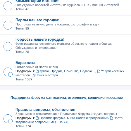
Комментарии и мнения
Обсуждения новостей и статей из журнала С.О.К., мнения читателей
Темы:
41
Перлы нашего городка!
Про то как не нужно делать (скрины, фотографии и т.д.)
Темы:
85
Гордость нашего городка!
Фотографии качественного монтажа объектов от фирм и бригад.
Обсуждение и голосование
Темы:
26
Барахолка
Объявления от частных лиц
Подфорумы:
Куплю, Продам, Обменяю, Подарю,...
,
Услуги частных
мастеров
,
Поиск мастера
Темы:
1039
Поддержка форума сантехника, отопление, кондиционирование
Правила, вопросы, объявления
Здесь можно ознакомиться с Правилами Форума и задать вопросы
Подфорумы:
Правила форума. Книга жалоб и предложений
,
Часто
задаваемые вопросы (FAQ - ЧаВО)
Темы:
374