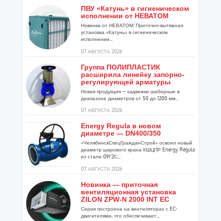
ПВУ «Катунь» в гигиеническом
исполнении от НЕВАТОМ
Новинка от НЕВАТОМ: Приточно-вытяжная
установка «Катунь» в гигиеническом
исполнении...
07 АВГУСТА 2026
Группа ПОЛИПЛАСТИК
расширила линейку запорно-
регулирующей арматуры
Новая продукция – задвижки шиберные в
диапазоне диаметров от 50 до 1200 мм...
07 АВГУСТА 2026
Energy Regula в новом
диаметре — DN400/350
«ЧелябинскСпецГражданСтрой» освоил новый
диаметр шарового крана КШЦПР Energy Regula
из стали 09Г2С...
07 АВГУСТА 2026
Новинка — приточная
вентиляционная установка
ZILON ZPW-N 2000 INT EC
Серия построена на вентиляторах с EC-
двигателями, что обеспечивает...