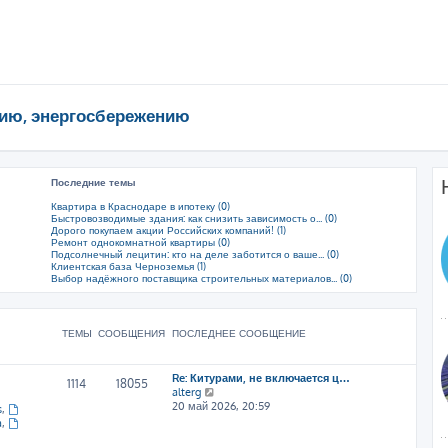
ию, энергосбережению
Последние темы
Квартира в Краснодаре в ипотеку (0)
Быстровозводимые здания: как снизить зависимость о... (0)
Дорого покупаем акции Российских компаний! (1)
Ремонт однокомнатной квартиры (0)
Подсолнечный лецитин: кто на деле заботится о ваше... (0)
Клиентская база Черноземья (1)
Выбор надёжного поставщика строительных материалов... (0)
ТЕМЫ
СООБЩЕНИЯ
ПОСЛЕДНЕЕ СООБЩЕНИЕ
Re: Китурами, не включается ц…
1114
18055
П
alterg
е
20 май 2026, 20:59
s
,
р
a
,
е
й