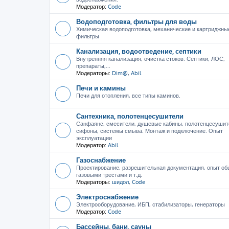
Модератор:
Code
Водоподготовка, фильтры для воды
Химическая водоподготовка, механические и картриджны
фильтры
Канализация, водоотведение, септики
Внутренняя канализация, очистка стоков. Септики, ЛОС,
препараты,...
Модераторы:
Dim@
,
Abil
Печи и камины
Печи для отопления, все типы каминов.
Сантехника, полотенцесушители
Санфаянс, смесители, душевые кабины, полотенцесушит
сифоны, системы смыва. Монтаж и подключение. Опыт
эксплуатации
Модератор:
Abil
Газоснабжение
Проектирование, разрешительная документация, опыт об
газовыми трестами и т.д.
Модераторы:
шидол
,
Code
Электроснабжение
Электрооборудование, ИБП, стабилизаторы, генераторы
Модератор:
Code
Бассейны, бани, сауны