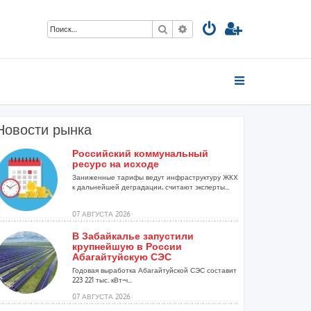
Поиск
Расширенный поиск
Новости рынка
Российский коммунальный
ресурс на исходе
Заниженные тарифы ведут инфраструктуру ЖКХ
к дальнейшей деградации, считают эксперты...
07 АВГУСТА 2026
В Забайкалье запустили
крупнейшую в России
Абагайтуйскую СЭС
Годовая выработка Абагайтуйской СЭС составит
223 221 тыс. кВт-ч...
07 АВГУСТА 2026