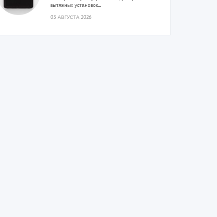
вытяжных установок...
05 АВГУСТА 2026
Гибридный тепловой насос PV/T
с одним общим испарителем
Исследователи предложили конструкцию
двухисточникового теплового насоса прямого
расширения ...
05 АВГУСТА 2026
21-й ежегодный форум
«ЦОД-2026»
Мероприятие пройдет 2-3 сентября в отеле
Radisson Slavyanskaya. Форум посетит более
двух тысяч участников...
05 АВГУСТА 2026
Корпорация «Термекс»
представила передовой опыт
роботизации участникам проекта
«Промтуризм.РФ»
Проект «Крутая Локация» ...
04 АВГУСТА 2026
Китайская Shenling представила
линейку тепловых насосов