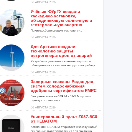
06 АВГУСТА 2026
Учёные ЮУрГУ создали
каскадную установку,
объединяющую солнечную и
геотермальную энергию
Природосберегающие технологии...
06 АВГУСТА 2026
Для Арктики создали
технологию защиты
ветрогенераторов от аварий
Разработка учитывает влияние мерзлоты,
обледенения и снеговых нагрузок на работу
установок...
06 АВГУСТА 2026
Запорные клапаны Ридан для
систем холодоснабжения
одобрены сертификатом РМРС
Запорные клапаны SVA M и SNV M прошли
оценку соответствия ...
06 АВГУСТА 2026
Универсальный пульт Z037-5C0
от НЕВАТОМ
Компания НЕВАТОМ открывает к заказу новый
сенсорный пульт управления для приточно-