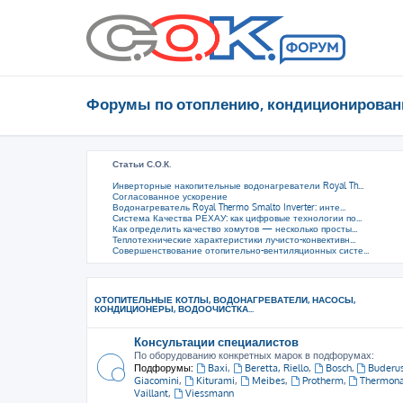
Форумы по отоплению, кондиционирован
Статьи С.О.К.
Инверторные накопительные водонагреватели Royal Th...
Согласованное ускорение
Водонагреватель Royal Thermo Smalto Inverter: инте...
Система Качества РЕХАУ: как цифровые технологии по...
Как определить качество хомутов — несколько просты...
Теплотехнические характеристики лучисто-конвективн...
Совершенствование отопительно-вентиляционных систе...
ОТОПИТЕЛЬНЫЕ КОТЛЫ, ВОДОНАГРЕВАТЕЛИ, НАСОСЫ,
КОНДИЦИОНЕРЫ, ВОДООЧИСТКА...
Консультации специалистов
По оборудованию конкретных марок в подфорумах:
Подфорумы:
Baxi
,
Beretta, Riello
,
Bosch
,
Buderu
Giacomini
,
Kiturami
,
Meibes
,
Protherm
,
Thermon
Vaillant
,
Viessmann