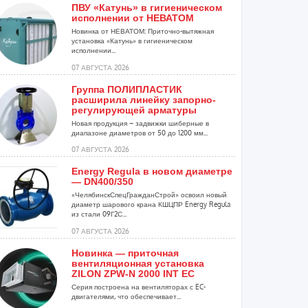
ПВУ «Катунь» в гигиеническом
исполнении от НЕВАТОМ
Новинка от НЕВАТОМ: Приточно-вытяжная
установка «Катунь» в гигиеническом
исполнении...
07 АВГУСТА 2026
Группа ПОЛИПЛАСТИК
расширила линейку запорно-
регулирующей арматуры
Новая продукция – задвижки шиберные в
диапазоне диаметров от 50 до 1200 мм...
07 АВГУСТА 2026
Energy Regula в новом диаметре
— DN400/350
«ЧелябинскСпецГражданСтрой» освоил новый
диаметр шарового крана КШЦПР Energy Regula
из стали 09Г2С...
07 АВГУСТА 2026
Новинка — приточная
вентиляционная установка
ZILON ZPW-N 2000 INT EC
Серия построена на вентиляторах с EC-
двигателями, что обеспечивает...