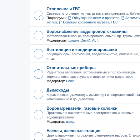
Отопление и ГВС
Системы отопления, котлы, автоматика котельных, бойле
Подфорумы:
Обсуждение схем и проектов
,
Автомати
котлов
,
Бойлеры косвенного нагрева, ГВС
Водоснабжение, водопровод, скважины
Металлопластиковые, полипропиленовые и пр. трубы, фити
Модераторы:
шидол
,
Dim@
,
Abil
Вентиляция и кондиционирование
Кондиционеры, вентиляция, воздухоочистка, увлажнение
и т.д.
Отопительные приборы
Радиаторы отопления, встраиваемые в пол конвекторы,
термоголовки, арматура для подключения радиаторов
Модератор:
Code
Дымоходы
Керамические дымоходы, дымоходы из нержавеющей ста
коаксиальные и др. дымоходы
Водонагреватели, газовые колонки
Проточные и накопительные электрические и газовые
водонагреватели
Модератор:
шидол
Насосы, насосные станции
Циркуляционные, погружные, скважинные насосы. Станц
водоснабжения.