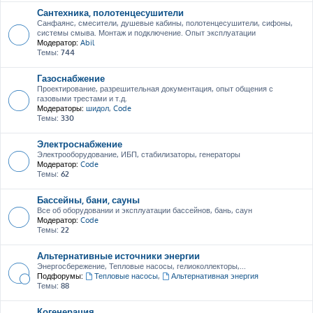
Сантехника, полотенцесушители
Санфаянс, смесители, душевые кабины, полотенцесушители, сифоны,
системы смыва. Монтаж и подключение. Опыт эксплуатации
Модератор:
Abil
Темы:
744
Газоснабжение
Проектирование, разрешительная документация, опыт общения с
газовыми трестами и т.д.
Модераторы:
шидол
,
Code
Темы:
330
Электроснабжение
Электрооборудование, ИБП, стабилизаторы, генераторы
Модератор:
Code
Темы:
62
Бассейны, бани, сауны
Все об оборудовании и эксплуатации бассейнов, бань, саун
Модератор:
Code
Темы:
22
Альтернативные источники энергии
Энергосбережение, Тепловые насосы, гелиоколлекторы,...
Подфорумы:
Тепловые насосы
,
Альтернативная энергия
Темы:
88
Когенерация