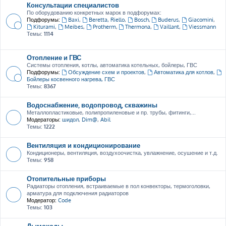
Консультации специалистов
По оборудованию конкретных марок в подфорумах:
Подфорумы:
Baxi
,
Beretta, Riello
,
Bosch
,
Buderus
,
Giacomini
,
Kiturami
,
Meibes
,
Protherm
,
Thermona
,
Vaillant
,
Viessmann
Темы:
1114
Отопление и ГВС
Системы отопления, котлы, автоматика котельных, бойлеры, ГВС
Подфорумы:
Обсуждение схем и проектов
,
Автоматика для котлов
,
Бойлеры косвенного нагрева, ГВС
Темы:
8367
Водоснабжение, водопровод, скважины
Металлопластиковые, полипропиленовые и пр. трубы, фитинги,...
Модераторы:
шидол
,
Dim@
,
Abil
Темы:
1222
Вентиляция и кондиционирование
Кондиционеры, вентиляция, воздухоочистка, увлажнение, осушение и т.д.
Темы:
958
Отопительные приборы
Радиаторы отопления, встраиваемые в пол конвекторы, термоголовки,
арматура для подключения радиаторов
Модератор:
Code
Темы:
103
Дымоходы