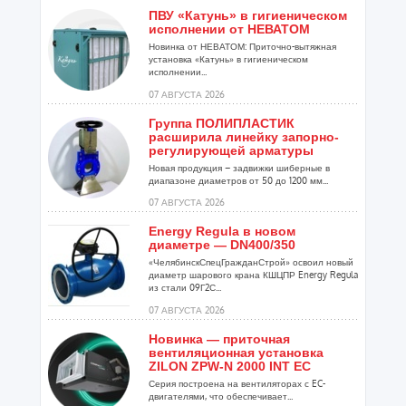
ПВУ «Катунь» в гигиеническом
исполнении от НЕВАТОМ
Новинка от НЕВАТОМ: Приточно-вытяжная
установка «Катунь» в гигиеническом
исполнении...
07 АВГУСТА 2026
Группа ПОЛИПЛАСТИК
расширила линейку запорно-
регулирующей арматуры
Новая продукция – задвижки шиберные в
диапазоне диаметров от 50 до 1200 мм...
07 АВГУСТА 2026
Energy Regula в новом
диаметре — DN400/350
«ЧелябинскСпецГражданСтрой» освоил новый
диаметр шарового крана КШЦПР Energy Regula
из стали 09Г2С...
07 АВГУСТА 2026
Новинка — приточная
вентиляционная установка
ZILON ZPW-N 2000 INT EC
Серия построена на вентиляторах с EC-
двигателями, что обеспечивает...