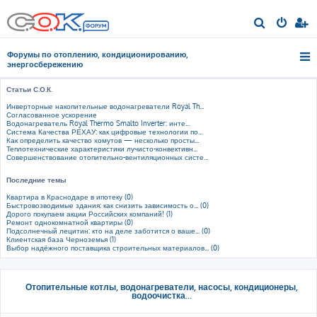
П
о
Форумы по отоплению, кондиционированию,
и
энергосбережению
с
Статьи С.О.К.
к
Инверторные накопительные водонагреватели Royal Th...
Согласованное ускорение
Водонагреватель Royal Thermo Smalto Inverter: инте...
Система Качества РЕХАУ: как цифровые технологии по...
Как определить качество хомутов — несколько просты...
Теплотехнические характеристики лучисто-конвективн...
Совершенствование отопительно-вентиляционных систе...
Последние темы
Квартира в Краснодаре в ипотеку (0)
Быстровозводимые здания: как снизить зависимость о... (0)
Дорого покупаем акции Российских компаний! (1)
Ремонт однокомнатной квартиры (0)
Подсолнечный лецитин: кто на деле заботится о ваше... (0)
Клиентская база Черноземья (1)
Выбор надёжного поставщика строительных материалов... (0)
Отопительные котлы, водонагреватели, насосы, кондиционеры,
водоочистка...