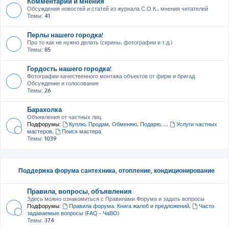
Комментарии и мнения
Обсуждения новостей и статей из журнала С.О.К., мнения читателей
Темы:
41
Перлы нашего городка!
Про то как не нужно делать (скрины, фотографии и т.д.)
Темы:
85
Гордость нашего городка!
Фотографии качественного монтажа объектов от фирм и бригад.
Обсуждение и голосование
Темы:
26
Барахолка
Объявления от частных лиц
Подфорумы:
Куплю, Продам, Обменяю, Подарю,...
,
Услуги частных
мастеров
,
Поиск мастера
Темы:
1039
Поддержка форума сантехника, отопление, кондиционирование
Правила, вопросы, объявления
Здесь можно ознакомиться с Правилами Форума и задать вопросы
Подфорумы:
Правила форума. Книга жалоб и предложений
,
Часто
задаваемые вопросы (FAQ - ЧаВО)
Темы:
374