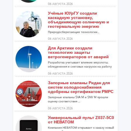
06 АВГУСТА 2026
Учёные ЮУрГУ создали
каскадную установку,
объединяющую солнечную и
геотермальную энергию
Природосберегающие технологии...
06 АВГУСТА 2026
Для Арктики создали
технологию защиты
ветрогенераторов от аварий
Разработка учитывает влияние мерзлоты,
обледенения и снеговых нагрузок на работу
установок...
06 АВГУСТА 2026
Запорные клапаны Ридан для
систем холодоснабжения
одобрены сертификатом РМРС
Запорные клапаны SVA M и SNV M прошли
оценку соответствия ...
06 АВГУСТА 2026
Универсальный пульт Z037-5C0
от НЕВАТОМ
Компания НЕВАТОМ открывает к заказу новый