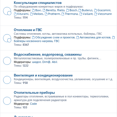
Консультации специалистов
По оборудованию конкретных марок в подфорумах:
Подфорумы:
Baxi
,
Beretta, Riello
,
Bosch
,
Buderus
,
Giacomini
,
Kiturami
,
Meibes
,
Protherm
,
Thermona
,
Vaillant
,
Viessmann
Темы:
1114
Отопление и ГВС
Системы отопления, котлы, автоматика котельных, бойлеры, ГВС
Подфорумы:
Обсуждение схем и проектов
,
Автоматика для котлов
,
Бойлеры косвенного нагрева, ГВС
Темы:
8367
Водоснабжение, водопровод, скважины
Металлопластиковые, полипропиленовые и пр. трубы, фитинги,...
Модераторы:
шидол
,
Dim@
,
Abil
Темы:
1222
Вентиляция и кондиционирование
Кондиционеры, вентиляция, воздухоочистка, увлажнение, осушение и т.д.
Темы:
958
Отопительные приборы
Радиаторы отопления, встраиваемые в пол конвекторы, термоголовки,
арматура для подключения радиаторов
Модератор:
Code
Темы:
103
Дымоходы