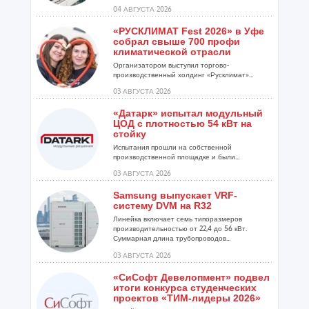
04 АВГУСТА 2026
«РУСКЛИМАТ Fest 2026» в Уфе
собрал свыше 700 профи
климатической отрасли
Организатором выступил торгово-
производственный холдинг «Русклимат»...
03 АВГУСТА 2026
«Датарк» испытал модульный
ЦОД с плотностью 54 кВт на
стойку
Испытания прошли на собственной
производственной площадке и были...
03 АВГУСТА 2026
Samsung выпускает VRF-
систему DVM на R32
Линейка включает семь типоразмеров
производительностью от 22,4 до 56 кВт.
Суммарная длина трубопроводов...
03 АВГУСТА 2026
«СиСофт Девелопмент» подвел
итоги конкурса студенческих
проектов «ТИМ-лидеры 2026»