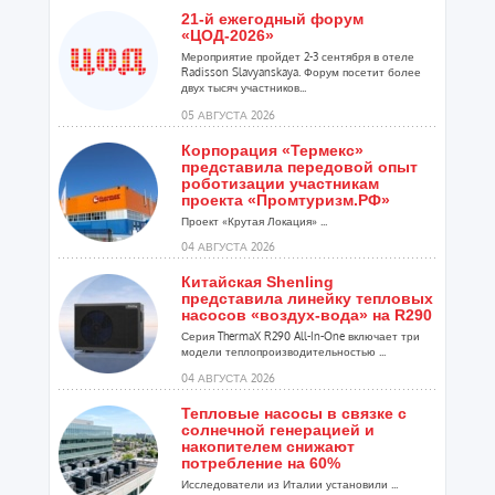
21-й ежегодный форум
«ЦОД-2026»
Мероприятие пройдет 2-3 сентября в отеле
Radisson Slavyanskaya. Форум посетит более
двух тысяч участников...
05 АВГУСТА 2026
Корпорация «Термекс»
представила передовой опыт
роботизации участникам
проекта «Промтуризм.РФ»
Проект «Крутая Локация» ...
04 АВГУСТА 2026
Китайская Shenling
представила линейку тепловых
насосов «воздух-вода» на R290
Серия ThermaX R290 All-In-One включает три
модели теплопроизводительностью ...
04 АВГУСТА 2026
Тепловые насосы в связке с
солнечной генерацией и
накопителем снижают
потребление на 60%
Исследователи из Италии установили ...