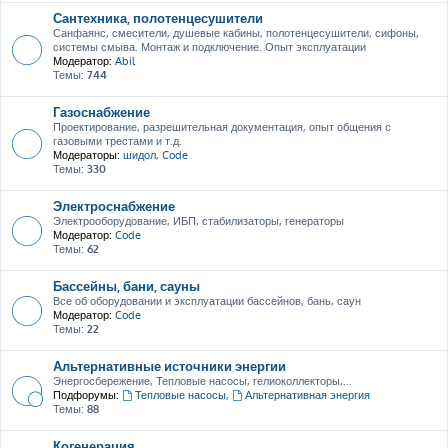
Сантехника, полотенцесушители
Санфаянс, смесители, душевые кабины, полотенцесушители, сифоны,
системы смыва. Монтаж и подключение. Опыт эксплуатации
Модератор:
Abil
Темы:
744
Газоснабжение
Проектирование, разрешительная документация, опыт общения с
газовыми трестами и т.д.
Модераторы:
шидол
,
Code
Темы:
330
Электроснабжение
Электрооборудование, ИБП, стабилизаторы, генераторы
Модератор:
Code
Темы:
62
Бассейны, бани, сауны
Все об оборудовании и эксплуатации бассейнов, бань, саун
Модератор:
Code
Темы:
22
Альтернативные источники энергии
Энергосбережение, Тепловые насосы, гелиоколлекторы,...
Подфорумы:
Тепловые насосы
,
Альтернативная энергия
Темы:
88
Когенерация