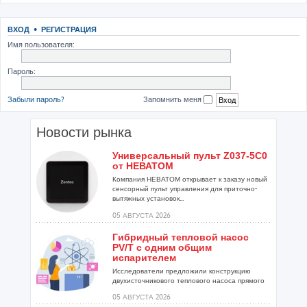
ВХОД
•
РЕГИСТРАЦИЯ
Имя пользователя:
Пароль:
Забыли пароль?
Запомнить меня
Новости рынка
Универсальный пульт Z037-5C0
от НЕВАТОМ
Компания НЕВАТОМ открывает к заказу новый
сенсорный пульт управления для приточно-
вытяжных установок...
05 АВГУСТА 2026
Гибридный тепловой насос
PV/T с одним общим
испарителем
Исследователи предложили конструкцию
двухисточникового теплового насоса прямого
расширения ...
05 АВГУСТА 2026