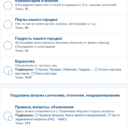
Комментарии и мнения
Обсуждения новостей и статей из журнала С.О.К., мнения читателей
Темы:
41
Перлы нашего городка!
Про то как не нужно делать (скрины, фотографии и т.д.)
Темы:
85
Гордость нашего городка!
Фотографии качественного монтажа объектов от фирм и бригад.
Обсуждение и голосование
Темы:
26
Барахолка
Объявления от частных лиц
Подфорумы:
Куплю, Продам, Обменяю, Подарю,...
,
Услуги частных
мастеров
,
Поиск мастера
Темы:
1039
Поддержка форума сантехника, отопление, кондиционирование
Правила, вопросы, объявления
Здесь можно ознакомиться с Правилами Форума и задать вопросы
Подфорумы:
Правила форума. Книга жалоб и предложений
,
Часто
задаваемые вопросы (FAQ - ЧаВО)
Темы:
374