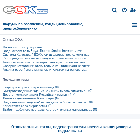
П
о
Форумы по отоплению, кондиционированию,
и
энергосбережению
с
Статьи С.О.К.
к
Согласованное ускорение
Водонагреватель Royal Thermo Smalto Inverter: инте...
Система Качества РЕХАУ: как цифровые технологии по...
Как определить качество хомутов — несколько просты...
Теплотехнические характеристики лучисто-конвективн...
Совершенствование отопительно-вентиляционных систе...
Анализ российского рынка сплит-систем на основе ма...
Последние темы
Квартира в Краснодаре в ипотеку (0)
Быстровозводимые здания: как снизить зависимость о... (0)
Дорого покупаем акции Российских компаний! (1)
Ремонт однокомнатной квартиры (0)
Подсолнечный лецитин: кто на деле заботится о ваше... (0)
Клиентская база Черноземья (1)
Выбор надёжного поставщика строительных материалов... (0)
Отопительные котлы, водонагреватели, насосы, кондиционеры,
водоочистка...