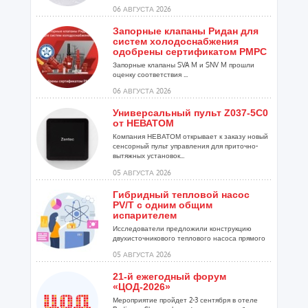
установок...
06 АВГУСТА 2026
Запорные клапаны Ридан для
систем холодоснабжения
одобрены сертификатом РМРС
Запорные клапаны SVA M и SNV M прошли
оценку соответствия ...
06 АВГУСТА 2026
Универсальный пульт Z037-5C0
от НЕВАТОМ
Компания НЕВАТОМ открывает к заказу новый
сенсорный пульт управления для приточно-
вытяжных установок...
05 АВГУСТА 2026
Гибридный тепловой насос
PV/T с одним общим
испарителем
Исследователи предложили конструкцию
двухисточникового теплового насоса прямого
расширения ...
05 АВГУСТА 2026
21-й ежегодный форум
«ЦОД-2026»
Мероприятие пройдет 2-3 сентября в отеле