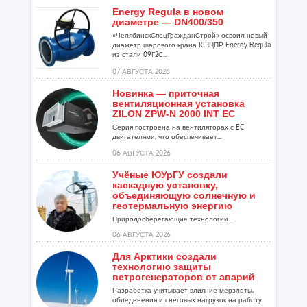
Energy Regula в новом
диаметре — DN400/350
«ЧелябинскСпецГражданСтрой» освоил новый
диаметр шарового крана КШЦПР Energy Regula
из стали 09Г2С...
07 АВГУСТА 2026
Новинка — приточная
вентиляционная установка
ZILON ZPW-N 2000 INT EC
Серия построена на вентиляторах с EC-
двигателями, что обеспечивает...
06 АВГУСТА 2026
Учёные ЮУрГУ создали
каскадную установку,
объединяющую солнечную и
геотермальную энергию
Природосберегающие технологии...
06 АВГУСТА 2026
Для Арктики создали
технологию защиты
ветрогенераторов от аварий
Разработка учитывает влияние мерзлоты,
обледенения и снеговых нагрузок на работу