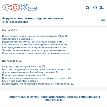
П
о
Форумы по отоплению, кондиционированию,
и
энергосбережению
с
Статьи С.О.К.
к
Инверторные накопительные водонагреватели Royal Th...
Согласованное ускорение
Водонагреватель Royal Thermo Smalto Inverter: инте...
Система Качества РЕХАУ: как цифровые технологии по...
Как определить качество хомутов — несколько просты...
Теплотехнические характеристики лучисто-конвективн...
Совершенствование отопительно-вентиляционных систе...
Последние темы
Квартира в Краснодаре в ипотеку (0)
Быстровозводимые здания: как снизить зависимость о... (0)
Дорого покупаем акции Российских компаний! (1)
Ремонт однокомнатной квартиры (0)
Подсолнечный лецитин: кто на деле заботится о ваше... (0)
Клиентская база Черноземья (1)
Выбор надёжного поставщика строительных материалов... (0)
Отопительные котлы, водонагреватели, насосы, кондиционеры,
водоочистка...