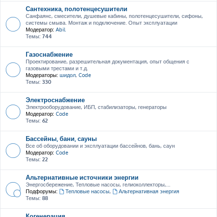
Сантехника, полотенцесушители
Санфаянс, смесители, душевые кабины, полотенцесушители, сифоны,
системы смыва. Монтаж и подключение. Опыт эксплуатации
Модератор:
Abil
Темы:
744
Газоснабжение
Проектирование, разрешительная документация, опыт общения с
газовыми трестами и т.д.
Модераторы:
шидол
,
Code
Темы:
330
Электроснабжение
Электрооборудование, ИБП, стабилизаторы, генераторы
Модератор:
Code
Темы:
62
Бассейны, бани, сауны
Все об оборудовании и эксплуатации бассейнов, бань, саун
Модератор:
Code
Темы:
22
Альтернативные источники энергии
Энергосбережение, Тепловые насосы, гелиоколлекторы,...
Подфорумы:
Тепловые насосы
,
Альтернативная энергия
Темы:
88
Когенерация