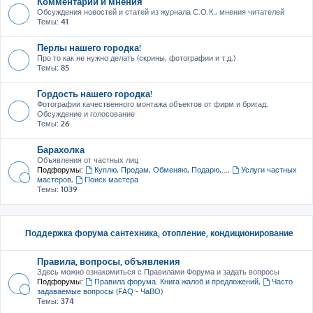
Комментарии и мнения
Обсуждения новостей и статей из журнала С.О.К., мнения читателей
Темы:
41
Перлы нашего городка!
Про то как не нужно делать (скрины, фотографии и т.д.)
Темы:
85
Гордость нашего городка!
Фотографии качественного монтажа объектов от фирм и бригад.
Обсуждение и голосование
Темы:
26
Барахолка
Объявления от частных лиц
Подфорумы:
Куплю, Продам, Обменяю, Подарю,...
,
Услуги частных
мастеров
,
Поиск мастера
Темы:
1039
Поддержка форума сантехника, отопление, кондиционирование
Правила, вопросы, объявления
Здесь можно ознакомиться с Правилами Форума и задать вопросы
Подфорумы:
Правила форума. Книга жалоб и предложений
,
Часто
задаваемые вопросы (FAQ - ЧаВО)
Темы:
374