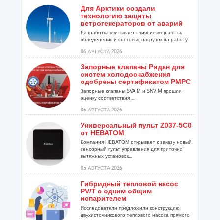
Для Арктики создали
технологию защиты
ветрогенераторов от аварий
Разработка учитывает влияние мерзлоты,
обледенения и снеговых нагрузок на работу
установок...
06 АВГУСТА 2026
Запорные клапаны Ридан для
систем холодоснабжения
одобрены сертификатом РМРС
Запорные клапаны SVA M и SNV M прошли
оценку соответствия ...
06 АВГУСТА 2026
Универсальный пульт Z037-5C0
от НЕВАТОМ
Компания НЕВАТОМ открывает к заказу новый
сенсорный пульт управления для приточно-
вытяжных установок...
05 АВГУСТА 2026
Гибридный тепловой насос
PV/T с одним общим
испарителем
Исследователи предложили конструкцию
двухисточникового теплового насоса прямого