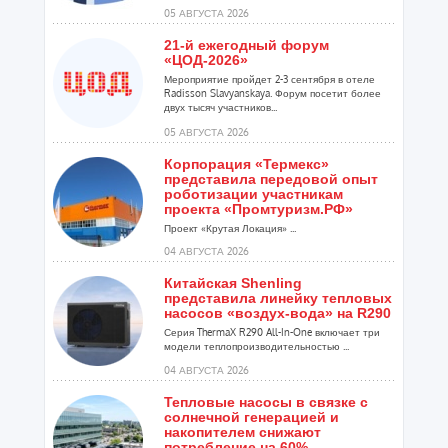
расширения ...
05 АВГУСТА 2026
21-й ежегодный форум
«ЦОД-2026»
Мероприятие пройдет 2-3 сентября в отеле
Radisson Slavyanskaya. Форум посетит более
двух тысяч участников...
05 АВГУСТА 2026
Корпорация «Термекс»
представила передовой опыт
роботизации участникам
проекта «Промтуризм.РФ»
Проект «Крутая Локация» ...
04 АВГУСТА 2026
Китайская Shenling
представила линейку тепловых
насосов «воздух-вода» на R290
Серия ThermaX R290 All-In-One включает три
модели теплопроизводительностью ...
04 АВГУСТА 2026
Тепловые насосы в связке с
солнечной генерацией и
накопителем снижают
потребление на 60%