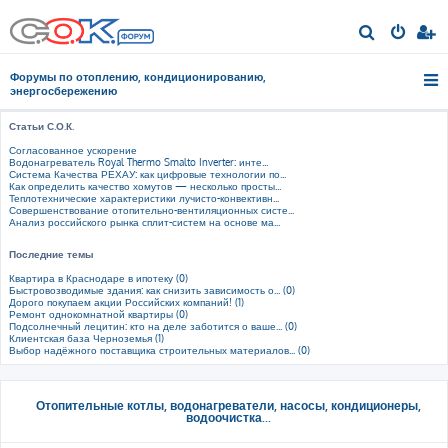
П
о
Форумы по отоплению, кондиционированию,
и
энергосбережению
с
Статьи С.О.К.
к
Согласованное ускорение
Водонагреватель Royal Thermo Smalto Inverter: инте...
Система Качества РЕХАУ: как цифровые технологии по...
Как определить качество хомутов — несколько просты...
Теплотехнические характеристики лучисто-конвективн...
Совершенствование отопительно-вентиляционных систе...
Анализ российского рынка сплит-систем на основе ма...
Последние темы
Квартира в Краснодаре в ипотеку (0)
Быстровозводимые здания: как снизить зависимость о... (0)
Дорого покупаем акции Российских компаний! (1)
Ремонт однокомнатной квартиры (0)
Подсолнечный лецитин: кто на деле заботится о ваше... (0)
Клиентская база Черноземья (1)
Выбор надёжного поставщика строительных материалов... (0)
Отопительные котлы, водонагреватели, насосы, кондиционеры,
водоочистка...