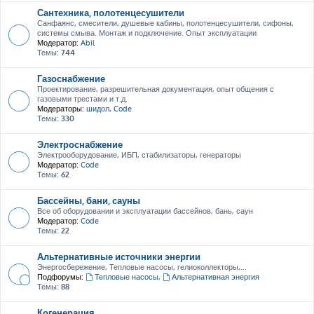
Сантехника, полотенцесушители
Санфаянс, смесители, душевые кабины, полотенцесушители, сифоны,
системы смыва. Монтаж и подключение. Опыт эксплуатации
Модератор:
Abil
Темы:
744
Газоснабжение
Проектирование, разрешительная документация, опыт общения с
газовыми трестами и т.д.
Модераторы:
шидол
,
Code
Темы:
330
Электроснабжение
Электрооборудование, ИБП, стабилизаторы, генераторы
Модератор:
Code
Темы:
62
Бассейны, бани, сауны
Все об оборудовании и эксплуатации бассейнов, бань, саун
Модератор:
Code
Темы:
22
Альтернативные источники энергии
Энергосбережение, Тепловые насосы, гелиоколлекторы,...
Подфорумы:
Тепловые насосы
,
Альтернативная энергия
Темы:
88
Когенерация