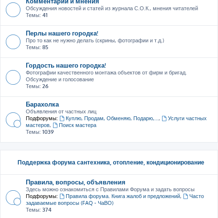
Комментарии и мнения
Обсуждения новостей и статей из журнала С.О.К., мнения читателей
Темы:
41
Перлы нашего городка!
Про то как не нужно делать (скрины, фотографии и т.д.)
Темы:
85
Гордость нашего городка!
Фотографии качественного монтажа объектов от фирм и бригад.
Обсуждение и голосование
Темы:
26
Барахолка
Объявления от частных лиц
Подфорумы:
Куплю, Продам, Обменяю, Подарю,...
,
Услуги частных
мастеров
,
Поиск мастера
Темы:
1039
Поддержка форума сантехника, отопление, кондиционирование
Правила, вопросы, объявления
Здесь можно ознакомиться с Правилами Форума и задать вопросы
Подфорумы:
Правила форума. Книга жалоб и предложений
,
Часто
задаваемые вопросы (FAQ - ЧаВО)
Темы:
374