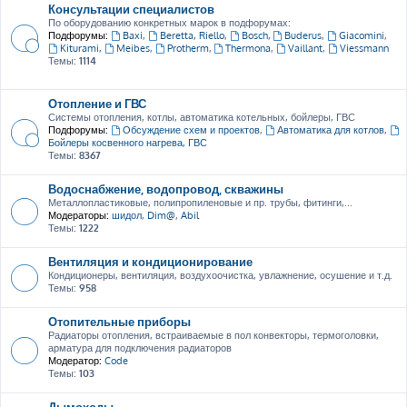
Консультации специалистов
По оборудованию конкретных марок в подфорумах:
Подфорумы:
Baxi
,
Beretta, Riello
,
Bosch
,
Buderus
,
Giacomini
,
Kiturami
,
Meibes
,
Protherm
,
Thermona
,
Vaillant
,
Viessmann
Темы:
1114
Отопление и ГВС
Системы отопления, котлы, автоматика котельных, бойлеры, ГВС
Подфорумы:
Обсуждение схем и проектов
,
Автоматика для котлов
,
Бойлеры косвенного нагрева, ГВС
Темы:
8367
Водоснабжение, водопровод, скважины
Металлопластиковые, полипропиленовые и пр. трубы, фитинги,...
Модераторы:
шидол
,
Dim@
,
Abil
Темы:
1222
Вентиляция и кондиционирование
Кондиционеры, вентиляция, воздухоочистка, увлажнение, осушение и т.д.
Темы:
958
Отопительные приборы
Радиаторы отопления, встраиваемые в пол конвекторы, термоголовки,
арматура для подключения радиаторов
Модератор:
Code
Темы:
103
Дымоходы