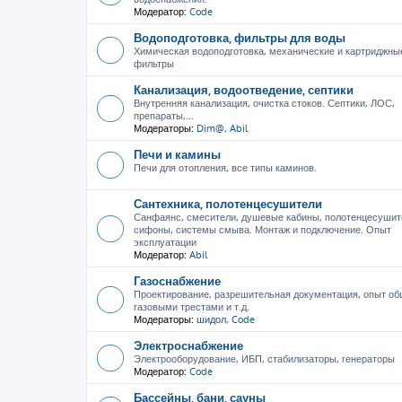
Модератор:
Code
Водоподготовка, фильтры для воды
Химическая водоподготовка, механические и картриджны
фильтры
Канализация, водоотведение, септики
Внутренняя канализация, очистка стоков. Септики, ЛОС,
препараты,...
Модераторы:
Dim@
,
Abil
Печи и камины
Печи для отопления, все типы каминов.
Сантехника, полотенцесушители
Санфаянс, смесители, душевые кабины, полотенцесушит
сифоны, системы смыва. Монтаж и подключение. Опыт
эксплуатации
Модератор:
Abil
Газоснабжение
Проектирование, разрешительная документация, опыт об
газовыми трестами и т.д.
Модераторы:
шидол
,
Code
Электроснабжение
Электрооборудование, ИБП, стабилизаторы, генераторы
Модератор:
Code
Бассейны, бани, сауны