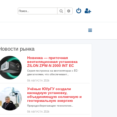
Поиск
Расширенный поиск
Новости рынка
Новинка — приточная
вентиляционная установка
ZILON ZPW-N 2000 INT EC
Серия построена на вентиляторах с EC-
двигателями, что обеспечивает...
06 АВГУСТА 2026
Учёные ЮУрГУ создали
каскадную установку,
объединяющую солнечную и
геотермальную энергию
Природосберегающие технологии...
06 АВГУСТА 2026