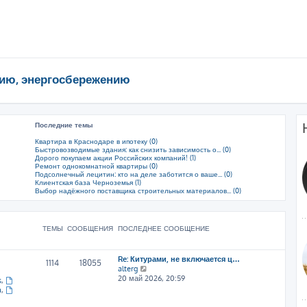
ию, энергосбережению
Последние темы
Квартира в Краснодаре в ипотеку (0)
Быстровозводимые здания: как снизить зависимость о... (0)
Дорого покупаем акции Российских компаний! (1)
Ремонт однокомнатной квартиры (0)
Подсолнечный лецитин: кто на деле заботится о ваше... (0)
Клиентская база Черноземья (1)
Выбор надёжного поставщика строительных материалов... (0)
ТЕМЫ
СООБЩЕНИЯ
ПОСЛЕДНЕЕ СООБЩЕНИЕ
Re: Китурами, не включается ц…
1114
18055
П
alterg
е
20 май 2026, 20:59
s
,
р
a
,
е
й