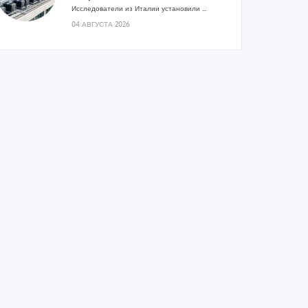
Исследователи из Италии установили ...
04 АВГУСТА 2026
«РУСКЛИМАТ Fest 2026» в Уфе
собрал свыше 700 профи
климатической отрасли
Организатором выступил торгово-
производственный холдинг «Русклимат»...
03 АВГУСТА 2026
«Датарк» испытал модульный
ЦОД с плотностью 54 кВт на
стойку
Испытания прошли на собственной
производственной площадке и были...
03 АВГУСТА 2026
Samsung выпускает VRF-систему
DVM на R32
Линейка включает семь типоразмеров
производительностью от 22,4 до 56 кВт.
Суммарная длина трубопроводов...
03 АВГУСТА 2026
«СиСофт Девелопмент» подвел
итоги конкурса студенческих