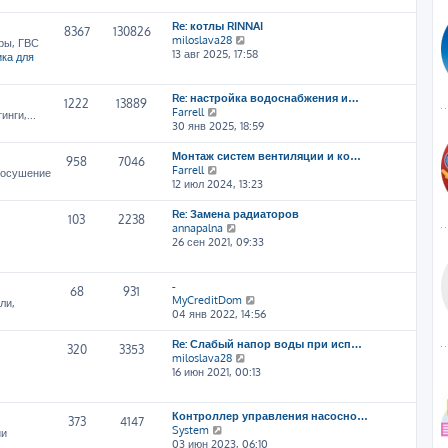
т
Re: котлы RINNAI
и
8367
130826
П
miloslava28
к
ры, ГВС
е
13 авг 2025, 17:58
п
ка для
р
о
е
с
й
л
Re: настройка водоснабжения и…
1222
13889
т
е
П
Farrell
нги,...
и
д
е
30 янв 2025, 18:59
к
н
р
п
е
е
Монтаж систем вентиляции и ко…
958
7046
о
м
й
П
Farrell
, осушение
с
у
т
е
12 июл 2024, 13:23
л
с
и
р
е
о
к
е
Re: Замена радиаторов
103
2238
д
о
п
й
П
annapalna
н
б
о
т
е
26 сен 2021, 09:33
е
щ
с
и
р
м
е
л
к
е
у
н
е
п
й
-
68
931
с
и
д
о
т
П
MyCreditDom
ли,
о
ю
н
с
и
е
04 янв 2022, 14:56
о
е
л
к
р
б
м
е
п
е
Re: Слабый напор воды при исп…
щ
320
3353
у
д
о
й
П
miloslava28
е
с
н
с
т
е
16 июн 2021, 00:13
н
о
е
л
и
р
и
о
м
е
к
е
ю
б
у
д
п
й
Контроллер управления насосно…
щ
373
4147
с
н
о
т
П
System
ии
е
о
е
с
и
е
03 июн 2023, 06:10
н