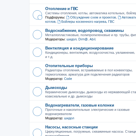
Отопление и ГВС
Системы отопления, котлы, автоматика котельных, бойле
Подфорумы:
Обсуждение схем и проектов
,
Автомати
котлов
,
Бойлеры косвенного нагрева, ГВС
Водоснабжение, водопровод, скважины
Металлопластиковые, полипропиленовые и пр. трубы, фити
Модераторы:
шидол
,
Dim@
,
Abil
Вентиляция и кондиционирование
Кондиционеры, вентиляция, воздухоочистка, увлажнение
и т.д.
Отопительные приборы
Радиаторы отопления, встраиваемые в пол конвекторы,
термоголовки, арматура для подключения радиаторов
Модератор:
Code
Дымоходы
Керамические дымоходы, дымоходы из нержавеющей ста
коаксиальные и др. дымоходы
Водонагреватели, газовые колонки
Проточные и накопительные электрические и газовые
водонагреватели
Модератор:
шидол
Насосы, насосные станции
Циркуляционные, погружные, скважинные насосы. Станц
водоснабжения.