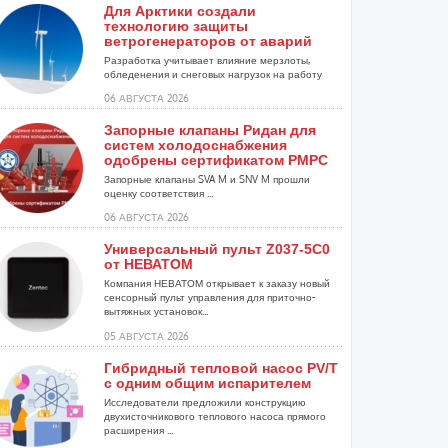
Для Арктики создали
технологию защиты
ветрогенераторов от аварий
Разработка учитывает влияние мерзлоты,
обледенения и снеговых нагрузок на работу
установок...
06 АВГУСТА 2026
Запорные клапаны Ридан для
систем холодоснабжения
одобрены сертификатом РМРС
Запорные клапаны SVA M и SNV M прошли
оценку соответствия ...
06 АВГУСТА 2026
Универсальный пульт Z037-5C0
от НЕВАТОМ
Компания НЕВАТОМ открывает к заказу новый
сенсорный пульт управления для приточно-
вытяжных установок...
05 АВГУСТА 2026
Гибридный тепловой насос PV/T
с одним общим испарителем
Исследователи предложили конструкцию
двухисточникового теплового насоса прямого
расширения ...