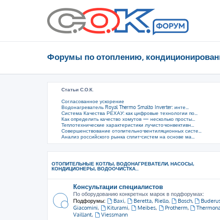
Форумы по отоплению, кондиционирован
Статьи С.О.К.
Согласованное ускорение
Водонагреватель Royal Thermo Smalto Inverter: инте...
Система Качества РЕХАУ: как цифровые технологии по...
Как определить качество хомутов — несколько просты...
Теплотехнические характеристики лучисто-конвективн...
Совершенствование отопительно-вентиляционных систе...
Анализ российского рынка сплит-систем на основе ма...
ОТОПИТЕЛЬНЫЕ КОТЛЫ, ВОДОНАГРЕВАТЕЛИ, НАСОСЫ,
КОНДИЦИОНЕРЫ, ВОДООЧИСТКА...
Консультации специалистов
По оборудованию конкретных марок в подфорумах:
Подфорумы:
Baxi
,
Beretta, Riello
,
Bosch
,
Buderu
Giacomini
,
Kiturami
,
Meibes
,
Protherm
,
Thermon
Vaillant
,
Viessmann