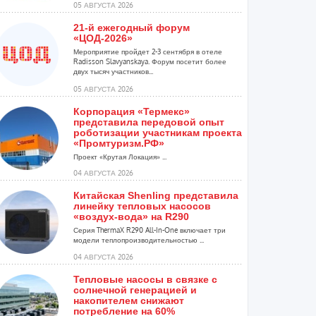
05 АВГУСТА 2026
21-й ежегодный форум
«ЦОД-2026»
Мероприятие пройдет 2-3 сентября в отеле
Radisson Slavyanskaya. Форум посетит более
двух тысяч участников...
05 АВГУСТА 2026
Корпорация «Термекс»
представила передовой опыт
роботизации участникам проекта
«Промтуризм.РФ»
Проект «Крутая Локация» ...
04 АВГУСТА 2026
Китайская Shenling представила
линейку тепловых насосов
«воздух-вода» на R290
Серия ThermaX R290 All-In-One включает три
модели теплопроизводительностью ...
04 АВГУСТА 2026
Тепловые насосы в связке с
солнечной генерацией и
накопителем снижают
потребление на 60%