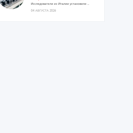
Исследователи из Италии установили ...
04 АВГУСТА 2026
«РУСКЛИМАТ Fest 2026» в Уфе
собрал свыше 700 профи
климатической отрасли
Организатором выступил торгово-
производственный холдинг «Русклимат»...
03 АВГУСТА 2026
«Датарк» испытал модульный
ЦОД с плотностью 54 кВт на
стойку
Испытания прошли на собственной
производственной площадке и были...
03 АВГУСТА 2026
Samsung выпускает VRF-систему
DVM на R32
Линейка включает семь типоразмеров
производительностью от 22,4 до 56 кВт.
Суммарная длина трубопроводов...
03 АВГУСТА 2026
«СиСофт Девелопмент» подвел
итоги конкурса студенческих