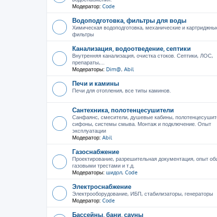
Модератор:
Code
Водоподготовка, фильтры для воды
Химическая водоподготовка, механические и картриджны
фильтры
Канализация, водоотведение, септики
Внутренняя канализация, очистка стоков. Септики, ЛОС,
препараты,...
Модераторы:
Dim@
,
Abil
Печи и камины
Печи для отопления, все типы каминов.
Сантехника, полотенцесушители
Санфаянс, смесители, душевые кабины, полотенцесушит
сифоны, системы смыва. Монтаж и подключение. Опыт
эксплуатации
Модератор:
Abil
Газоснабжение
Проектирование, разрешительная документация, опыт об
газовыми трестами и т.д.
Модераторы:
шидол
,
Code
Электроснабжение
Электрооборудование, ИБП, стабилизаторы, генераторы
Модератор:
Code
Бассейны, бани, сауны