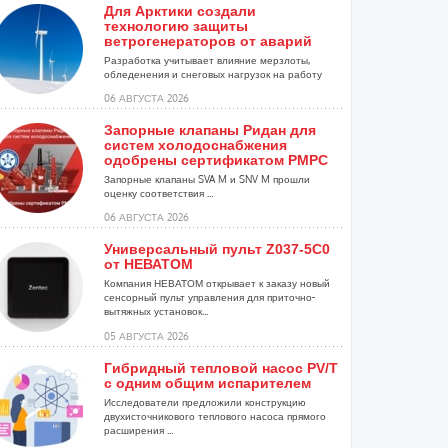
Для Арктики создали
технологию защиты
ветрогенераторов от аварий
Разработка учитывает влияние мерзлоты,
обледенения и снеговых нагрузок на работу
установок...
06 АВГУСТА 2026
Запорные клапаны Ридан для
систем холодоснабжения
одобрены сертификатом РМРС
Запорные клапаны SVA M и SNV M прошли
оценку соответствия ...
06 АВГУСТА 2026
Универсальный пульт Z037-5C0
от НЕВАТОМ
Компания НЕВАТОМ открывает к заказу новый
сенсорный пульт управления для приточно-
вытяжных установок...
05 АВГУСТА 2026
Гибридный тепловой насос PV/T
с одним общим испарителем
Исследователи предложили конструкцию
двухисточникового теплового насоса прямого
расширения ...