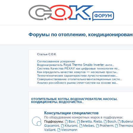
Форумы по отоплению, кондиционирован
Статьи С.О.К.
Согласованное ускорение
Водонагреватель Royal Thermo Smalto Inverter: инте...
Система Качества РЕХАУ: как цифровые технологии по...
Как определить качество хомутов — несколько просты...
Теплотехнические характеристики лучисто-конвективн...
Совершенствование отопительно-вентиляционных систе...
Анализ российского рынка сплит-систем на основе ма...
ОТОПИТЕЛЬНЫЕ КОТЛЫ, ВОДОНАГРЕВАТЕЛИ, НАСОСЫ,
КОНДИЦИОНЕРЫ, ВОДООЧИСТКА...
Консультации специалистов
По оборудованию конкретных марок в подфорумах:
Подфорумы:
Baxi
,
Beretta, Riello
,
Bosch
,
Buderu
Giacomini
,
Kiturami
,
Meibes
,
Protherm
,
Thermon
Vaillant
,
Viessmann