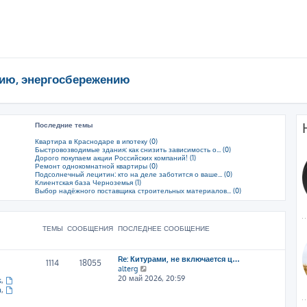
ию, энергосбережению
Последние темы
Квартира в Краснодаре в ипотеку (0)
Быстровозводимые здания: как снизить зависимость о... (0)
Дорого покупаем акции Российских компаний! (1)
Ремонт однокомнатной квартиры (0)
Подсолнечный лецитин: кто на деле заботится о ваше... (0)
Клиентская база Черноземья (1)
Выбор надёжного поставщика строительных материалов... (0)
ТЕМЫ
СООБЩЕНИЯ
ПОСЛЕДНЕЕ СООБЩЕНИЕ
Re: Китурами, не включается ц…
1114
18055
П
alterg
е
20 май 2026, 20:59
s
,
р
a
,
е
й