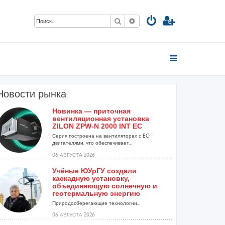
Поиск
Расширенный поиск
Новости рынка
Новинка — приточная
вентиляционная установка
ZILON ZPW-N 2000 INT EC
Серия построена на вентиляторах с EC-
двигателями, что обеспечивает...
06 АВГУСТА 2026
Учёные ЮУрГУ создали
каскадную установку,
объединяющую солнечную и
геотермальную энергию
Природосберегающие технологии...
06 АВГУСТА 2026