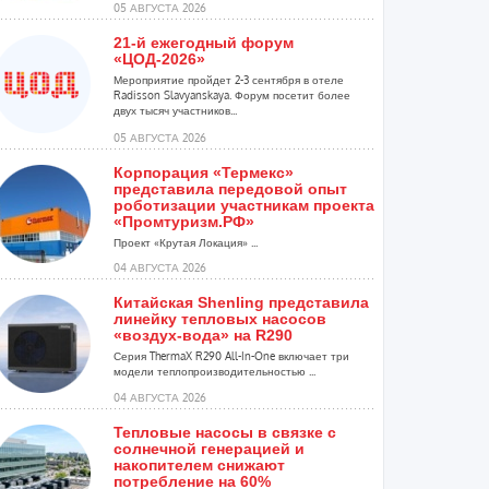
05 АВГУСТА 2026
21-й ежегодный форум
«ЦОД-2026»
Мероприятие пройдет 2-3 сентября в отеле
Radisson Slavyanskaya. Форум посетит более
двух тысяч участников...
05 АВГУСТА 2026
Корпорация «Термекс»
представила передовой опыт
роботизации участникам проекта
«Промтуризм.РФ»
Проект «Крутая Локация» ...
04 АВГУСТА 2026
Китайская Shenling представила
линейку тепловых насосов
«воздух-вода» на R290
Серия ThermaX R290 All-In-One включает три
модели теплопроизводительностью ...
04 АВГУСТА 2026
Тепловые насосы в связке с
солнечной генерацией и
накопителем снижают
потребление на 60%