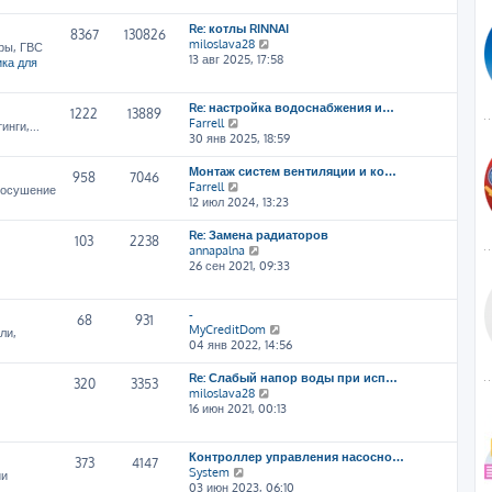
т
Re: котлы RINNAI
и
8367
130826
П
miloslava28
к
ры, ГВС
е
13 авг 2025, 17:58
п
ка для
р
о
е
с
й
л
Re: настройка водоснабжения и…
1222
13889
т
е
П
Farrell
нги,...
и
д
е
30 янв 2025, 18:59
к
н
р
п
е
е
Монтаж систем вентиляции и ко…
958
7046
о
м
й
П
Farrell
, осушение
с
у
т
е
12 июл 2024, 13:23
л
с
и
р
е
о
к
е
Re: Замена радиаторов
103
2238
д
о
п
й
П
annapalna
н
б
о
т
е
26 сен 2021, 09:33
е
щ
с
и
р
м
е
л
к
е
у
н
е
п
й
-
68
931
с
и
д
о
т
П
MyCreditDom
ли,
о
ю
н
с
и
е
04 янв 2022, 14:56
о
е
л
к
р
б
м
е
п
е
Re: Слабый напор воды при исп…
щ
320
3353
у
д
о
й
П
miloslava28
е
с
н
с
т
е
16 июн 2021, 00:13
н
о
е
л
и
р
и
о
м
е
к
е
ю
б
у
д
п
й
Контроллер управления насосно…
щ
373
4147
с
н
о
т
П
System
ии
е
о
е
с
и
е
03 июн 2023, 06:10
н