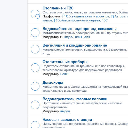
Отопление и ГВС
Системы отопления, котлы, автоматика котельных, бойле
Подфорумы:
Обсуждение схем и проектов
,
Автомати
котлов
,
Бойлеры косвенного нагрева, ГВС
Водоснабжение, водопровод, скважины
Металлопластиковые, полипропиленовые и пр. трубы, фити
Модераторы:
шидол
,
Dim@
,
Abil
Вентиляция и кондиционирование
Кондиционеры, вентиляция, воздухоочистка, увлажнение
и т.д.
Отопительные приборы
Радиаторы отопления, встраиваемые в пол конвекторы,
термоголовки, арматура для подключения радиаторов
Модератор:
Code
Дымоходы
Керамические дымоходы, дымоходы из нержавеющей ста
коаксиальные и др. дымоходы
Водонагреватели, газовые колонки
Проточные и накопительные электрические и газовые
водонагреватели
Модератор:
шидол
Насосы, насосные станции
Циркуляционные, погружные, скважинные насосы. Станц
водоснабжения.