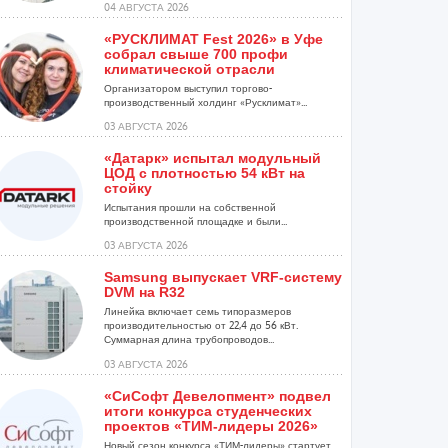
04 АВГУСТА 2026
«РУСКЛИМАТ Fest 2026» в Уфе
собрал свыше 700 профи
климатической отрасли
Организатором выступил торгово-
производственный холдинг «Русклимат»...
03 АВГУСТА 2026
«Датарк» испытал модульный
ЦОД с плотностью 54 кВт на
стойку
Испытания прошли на собственной
производственной площадке и были...
03 АВГУСТА 2026
Samsung выпускает VRF-систему
DVM на R32
Линейка включает семь типоразмеров
производительностью от 22,4 до 56 кВт.
Суммарная длина трубопроводов...
03 АВГУСТА 2026
«СиСофт Девелопмент» подвел
итоги конкурса студенческих
проектов «ТИМ-лидеры 2026»
Новый сезон конкурса «ТИМ-лидеры» стартует