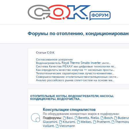
Форумы по отоплению, кондиционирован
Статьи С.О.К.
Согласованное ускорение
Водонагреватель Royal Thermo Smalto Inverter: инте...
Система Качества РЕХАУ: как цифровые технологии по...
Как определить качество хомутов — несколько просты...
Теплотехнические характеристики лучисто-конвективн...
Совершенствование отопительно-вентиляционных систе...
Анализ российского рынка сплит-систем на основе ма...
ОТОПИТЕЛЬНЫЕ КОТЛЫ, ВОДОНАГРЕВАТЕЛИ, НАСОСЫ,
КОНДИЦИОНЕРЫ, ВОДООЧИСТКА...
Консультации специалистов
По оборудованию конкретных марок в подфорумах:
Подфорумы:
Baxi
,
Beretta, Riello
,
Bosch
,
Buderu
Giacomini
,
Kiturami
,
Meibes
,
Protherm
,
Thermon
Vaillant
,
Viessmann