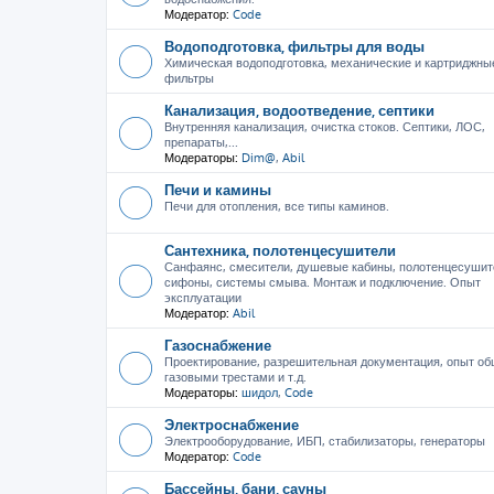
Модератор:
Code
Водоподготовка, фильтры для воды
Химическая водоподготовка, механические и картриджны
фильтры
Канализация, водоотведение, септики
Внутренняя канализация, очистка стоков. Септики, ЛОС,
препараты,...
Модераторы:
Dim@
,
Abil
Печи и камины
Печи для отопления, все типы каминов.
Сантехника, полотенцесушители
Санфаянс, смесители, душевые кабины, полотенцесушит
сифоны, системы смыва. Монтаж и подключение. Опыт
эксплуатации
Модератор:
Abil
Газоснабжение
Проектирование, разрешительная документация, опыт об
газовыми трестами и т.д.
Модераторы:
шидол
,
Code
Электроснабжение
Электрооборудование, ИБП, стабилизаторы, генераторы
Модератор:
Code
Бассейны, бани, сауны