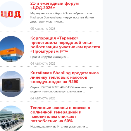
21-й ежегодный форум
«ЦОД-2026»
Мероприятие пройдет 2-3 сентября в отеле
Radisson Slavyanskaya. Форум посетит более
двух тысяч участников...
05 АВГУСТА 2026
Корпорация «Термекс»
представила передовой опыт
роботизации участникам проекта
«Промтуризм.РФ»
Проект «Крутая Локация» ...
04 АВГУСТА 2026
Китайская Shenling представила
линейку тепловых насосов
«воздух-вода» на R290
Серия ThermaX R290 All-In-One включает три
модели теплопроизводительностью ...
04 АВГУСТА 2026
Тепловые насосы в связке с
солнечной генерацией и
накопителем снижают
потребление на 60%
Исследователи из Италии установили ...