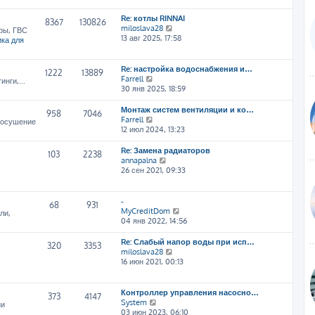
т
Re: котлы RINNAI
и
8367
130826
П
miloslava28
к
ры, ГВС
е
13 авг 2025, 17:58
п
ка для
р
о
е
с
й
л
Re: настройка водоснабжения и…
1222
13889
т
е
П
Farrell
нги,...
и
д
е
30 янв 2025, 18:59
к
н
р
п
е
е
Монтаж систем вентиляции и ко…
958
7046
о
м
й
П
Farrell
, осушение
с
у
т
е
12 июл 2024, 13:23
л
с
и
р
е
о
к
е
Re: Замена радиаторов
103
2238
д
о
п
й
П
annapalna
н
б
о
т
е
26 сен 2021, 09:33
е
щ
с
и
р
м
е
л
к
е
у
н
е
п
й
-
68
931
с
и
д
о
т
П
MyCreditDom
ли,
о
ю
н
с
и
е
04 янв 2022, 14:56
о
е
л
к
р
б
м
е
п
е
Re: Слабый напор воды при исп…
щ
320
3353
у
д
о
й
П
miloslava28
е
с
н
с
т
е
16 июн 2021, 00:13
н
о
е
л
и
р
и
о
м
е
к
е
ю
б
у
д
п
й
Контроллер управления насосно…
щ
373
4147
с
н
о
т
П
System
ии
е
о
е
с
и
е
03 июн 2023, 06:10
н