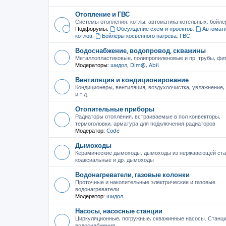
Отопление и ГВС
Системы отопления, котлы, автоматика котельных, бойле
Подфорумы:
Обсуждение схем и проектов
,
Автомати
котлов
,
Бойлеры косвенного нагрева, ГВС
Водоснабжение, водопровод, скважины
Металлопластиковые, полипропиленовые и пр. трубы, фити
Модераторы:
шидол
,
Dim@
,
Abil
Вентиляция и кондиционирование
Кондиционеры, вентиляция, воздухоочистка, увлажнение
и т.д.
Отопительные приборы
Радиаторы отопления, встраиваемые в пол конвекторы,
термоголовки, арматура для подключения радиаторов
Модератор:
Code
Дымоходы
Керамические дымоходы, дымоходы из нержавеющей ста
коаксиальные и др. дымоходы
Водонагреватели, газовые колонки
Проточные и накопительные электрические и газовые
водонагреватели
Модератор:
шидол
Насосы, насосные станции
Циркуляционные, погружные, скважинные насосы. Станц
водоснабжения.