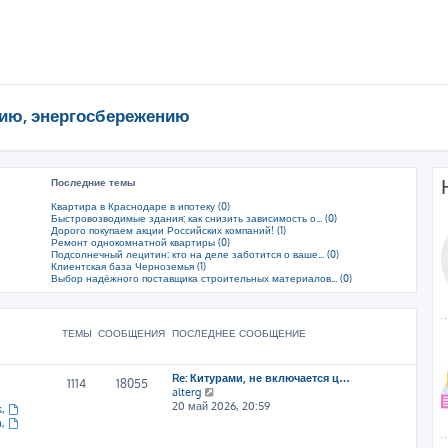
ию, энергосбережению
Последние темы
Квартира в Краснодаре в ипотеку (0)
Быстровозводимые здания: как снизить зависимость о... (0)
Дорого покупаем акции Российских компаний! (1)
Ремонт однокомнатной квартиры (0)
Подсолнечный лецитин: кто на деле заботится о ваше... (0)
Клиентская база Черноземья (1)
Выбор надёжного поставщика строительных материалов... (0)
ТЕМЫ
СООБЩЕНИЯ
ПОСЛЕДНЕЕ СООБЩЕНИЕ
Re: Китурами, не включается ц…
1114
18055
П
alterg
е
20 май 2026, 20:59
s
,
р
a
,
е
й