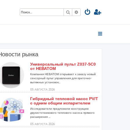
Поиск
Расширенный поиск
Новости рынка
Универсальный пульт Z037-5C0
от НЕВАТОМ
Компания НЕВАТОМ открывает к заказу новый
сенсорный пульт управления для приточно-
вытяжных установок...
05 АВГУСТА 2026
Гибридный тепловой насос PV/T
с одним общим испарителем
Исследователи предложили конструкцию
двухисточникового теплового насоса прямого
расширения ...
05 АВГУСТА 2026