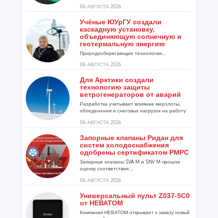
06 АВГУСТА 2026
Учёные ЮУрГУ создали
каскадную установку,
объединяющую солнечную и
геотермальную энергию
Природосберегающие технологии...
06 АВГУСТА 2026
Для Арктики создали
технологию защиты
ветрогенераторов от аварий
Разработка учитывает влияние мерзлоты,
обледенения и снеговых нагрузок на работу
установок...
06 АВГУСТА 2026
Запорные клапаны Ридан для
систем холодоснабжения
одобрены сертификатом РМРС
Запорные клапаны SVA M и SNV M прошли
оценку соответствия ...
06 АВГУСТА 2026
Универсальный пульт Z037-5C0
от НЕВАТОМ
Компания НЕВАТОМ открывает к заказу новый