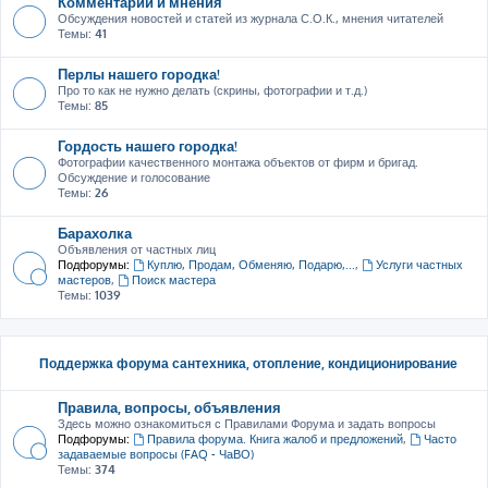
Комментарии и мнения
Обсуждения новостей и статей из журнала С.О.К., мнения читателей
Темы:
41
Перлы нашего городка!
Про то как не нужно делать (скрины, фотографии и т.д.)
Темы:
85
Гордость нашего городка!
Фотографии качественного монтажа объектов от фирм и бригад.
Обсуждение и голосование
Темы:
26
Барахолка
Объявления от частных лиц
Подфорумы:
Куплю, Продам, Обменяю, Подарю,...
,
Услуги частных
мастеров
,
Поиск мастера
Темы:
1039
Поддержка форума сантехника, отопление, кондиционирование
Правила, вопросы, объявления
Здесь можно ознакомиться с Правилами Форума и задать вопросы
Подфорумы:
Правила форума. Книга жалоб и предложений
,
Часто
задаваемые вопросы (FAQ - ЧаВО)
Темы:
374