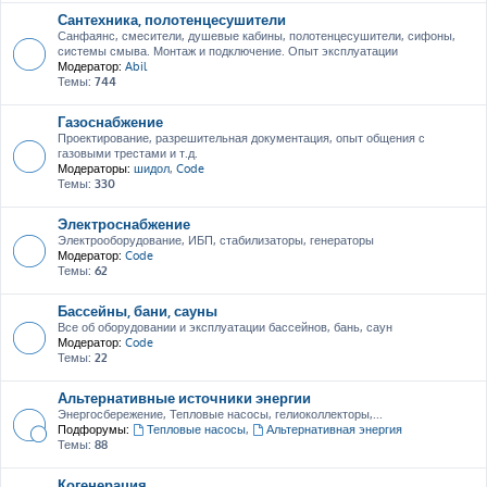
Сантехника, полотенцесушители
Санфаянс, смесители, душевые кабины, полотенцесушители, сифоны,
системы смыва. Монтаж и подключение. Опыт эксплуатации
Модератор:
Abil
Темы:
744
Газоснабжение
Проектирование, разрешительная документация, опыт общения с
газовыми трестами и т.д.
Модераторы:
шидол
,
Code
Темы:
330
Электроснабжение
Электрооборудование, ИБП, стабилизаторы, генераторы
Модератор:
Code
Темы:
62
Бассейны, бани, сауны
Все об оборудовании и эксплуатации бассейнов, бань, саун
Модератор:
Code
Темы:
22
Альтернативные источники энергии
Энергосбережение, Тепловые насосы, гелиоколлекторы,...
Подфорумы:
Тепловые насосы
,
Альтернативная энергия
Темы:
88
Когенерация