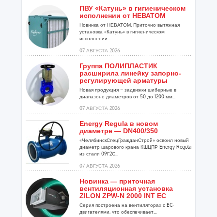
ПВУ «Катунь» в гигиеническом
исполнении от НЕВАТОМ
Новинка от НЕВАТОМ: Приточно-вытяжная
установка «Катунь» в гигиеническом
исполнении...
07 АВГУСТА 2026
Группа ПОЛИПЛАСТИК
расширила линейку запорно-
регулирующей арматуры
Новая продукция – задвижки шиберные в
диапазоне диаметров от 50 до 1200 мм...
07 АВГУСТА 2026
Energy Regula в новом
диаметре — DN400/350
«ЧелябинскСпецГражданСтрой» освоил новый
диаметр шарового крана КШЦПР Energy Regula
из стали 09Г2С...
07 АВГУСТА 2026
Новинка — приточная
вентиляционная установка
ZILON ZPW-N 2000 INT EC
Серия построена на вентиляторах с EC-
двигателями, что обеспечивает...