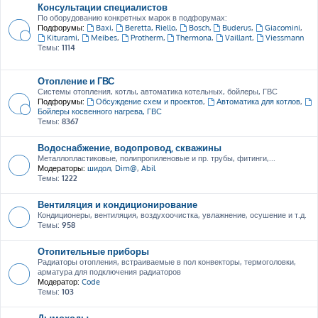
Консультации специалистов
По оборудованию конкретных марок в подфорумах:
Подфорумы:
Baxi
,
Beretta, Riello
,
Bosch
,
Buderus
,
Giacomini
,
Kiturami
,
Meibes
,
Protherm
,
Thermona
,
Vaillant
,
Viessmann
Темы:
1114
Отопление и ГВС
Системы отопления, котлы, автоматика котельных, бойлеры, ГВС
Подфорумы:
Обсуждение схем и проектов
,
Автоматика для котлов
,
Бойлеры косвенного нагрева, ГВС
Темы:
8367
Водоснабжение, водопровод, скважины
Металлопластиковые, полипропиленовые и пр. трубы, фитинги,...
Модераторы:
шидол
,
Dim@
,
Abil
Темы:
1222
Вентиляция и кондиционирование
Кондиционеры, вентиляция, воздухоочистка, увлажнение, осушение и т.д.
Темы:
958
Отопительные приборы
Радиаторы отопления, встраиваемые в пол конвекторы, термоголовки,
арматура для подключения радиаторов
Модератор:
Code
Темы:
103
Дымоходы