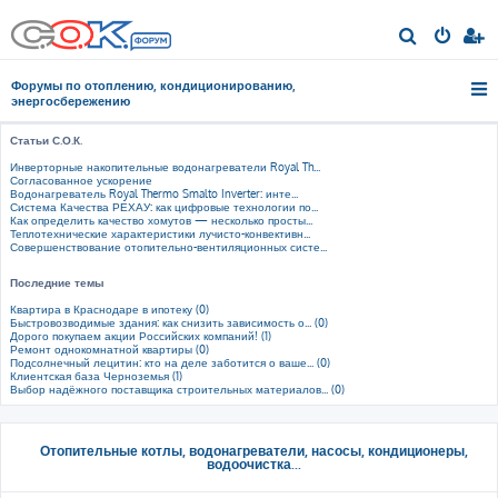
П
о
Форумы по отоплению, кондиционированию,
и
энергосбережению
с
Статьи С.О.К.
к
Инверторные накопительные водонагреватели Royal Th...
Согласованное ускорение
Водонагреватель Royal Thermo Smalto Inverter: инте...
Система Качества РЕХАУ: как цифровые технологии по...
Как определить качество хомутов — несколько просты...
Теплотехнические характеристики лучисто-конвективн...
Совершенствование отопительно-вентиляционных систе...
Последние темы
Квартира в Краснодаре в ипотеку (0)
Быстровозводимые здания: как снизить зависимость о... (0)
Дорого покупаем акции Российских компаний! (1)
Ремонт однокомнатной квартиры (0)
Подсолнечный лецитин: кто на деле заботится о ваше... (0)
Клиентская база Черноземья (1)
Выбор надёжного поставщика строительных материалов... (0)
Отопительные котлы, водонагреватели, насосы, кондиционеры,
водоочистка...