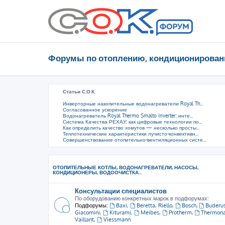
Форумы по отоплению, кондиционирован
Статьи С.О.К.
Инверторные накопительные водонагреватели Royal Th...
Согласованное ускорение
Водонагреватель Royal Thermo Smalto Inverter: инте...
Система Качества РЕХАУ: как цифровые технологии по...
Как определить качество хомутов — несколько просты...
Теплотехнические характеристики лучисто-конвективн...
Совершенствование отопительно-вентиляционных систе...
ОТОПИТЕЛЬНЫЕ КОТЛЫ, ВОДОНАГРЕВАТЕЛИ, НАСОСЫ,
КОНДИЦИОНЕРЫ, ВОДООЧИСТКА...
Консультации специалистов
По оборудованию конкретных марок в подфорумах:
Подфорумы:
Baxi
,
Beretta, Riello
,
Bosch
,
Buderu
Giacomini
,
Kiturami
,
Meibes
,
Protherm
,
Thermon
Vaillant
,
Viessmann