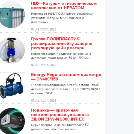
ПВУ «Катунь» в гигиеническом
исполнении от НЕВАТОМ
Новинка от НЕВАТОМ: Приточно-вытяжная
установка «Катунь» в гигиеническом
исполнении...
07 АВГУСТА 2026
Группа ПОЛИПЛАСТИК
расширила линейку запорно-
регулирующей арматуры
Новая продукция – задвижки шиберные в
диапазоне диаметров от 50 до 1200 мм...
07 АВГУСТА 2026
Energy Regula в новом диаметре
— DN400/350
«ЧелябинскСпецГражданСтрой» освоил новый
диаметр шарового крана КШЦПР Energy Regula
из стали 09Г2С...
07 АВГУСТА 2026
Новинка — приточная
вентиляционная установка
ZILON ZPW-N 2000 INT EC
Серия построена на вентиляторах с EC-
двигателями, что обеспечивает...