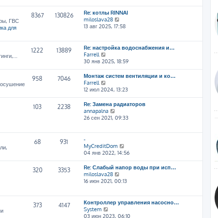
т
Re: котлы RINNAI
и
8367
130826
П
miloslava28
к
ры, ГВС
е
13 авг 2025, 17:58
п
ка для
р
о
е
с
й
л
Re: настройка водоснабжения и…
1222
13889
т
е
П
Farrell
нги,...
и
д
е
30 янв 2025, 18:59
к
н
р
п
е
е
Монтаж систем вентиляции и ко…
958
7046
о
м
й
П
Farrell
, осушение
с
у
т
е
12 июл 2024, 13:23
л
с
и
р
е
о
к
е
Re: Замена радиаторов
103
2238
д
о
п
й
П
annapalna
н
б
о
т
е
26 сен 2021, 09:33
е
щ
с
и
р
м
е
л
к
е
у
н
е
п
й
-
68
931
с
и
д
о
т
П
MyCreditDom
ли,
о
ю
н
с
и
е
04 янв 2022, 14:56
о
е
л
к
р
б
м
е
п
е
Re: Слабый напор воды при исп…
щ
320
3353
у
д
о
й
П
miloslava28
е
с
н
с
т
е
16 июн 2021, 00:13
н
о
е
л
и
р
и
о
м
е
к
е
ю
б
у
д
п
й
Контроллер управления насосно…
щ
373
4147
с
н
о
т
П
System
ии
е
о
е
с
и
е
03 июн 2023, 06:10
н