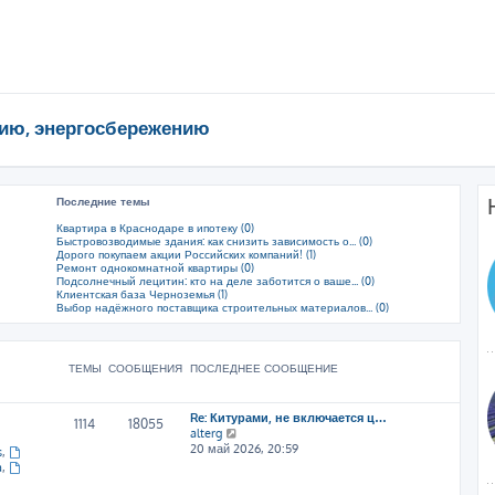
ию, энергосбережению
Последние темы
Квартира в Краснодаре в ипотеку (0)
Быстровозводимые здания: как снизить зависимость о... (0)
Дорого покупаем акции Российских компаний! (1)
Ремонт однокомнатной квартиры (0)
Подсолнечный лецитин: кто на деле заботится о ваше... (0)
Клиентская база Черноземья (1)
Выбор надёжного поставщика строительных материалов... (0)
ТЕМЫ
СООБЩЕНИЯ
ПОСЛЕДНЕЕ СООБЩЕНИЕ
Re: Китурами, не включается ц…
1114
18055
П
alterg
е
20 май 2026, 20:59
s
,
р
a
,
е
й