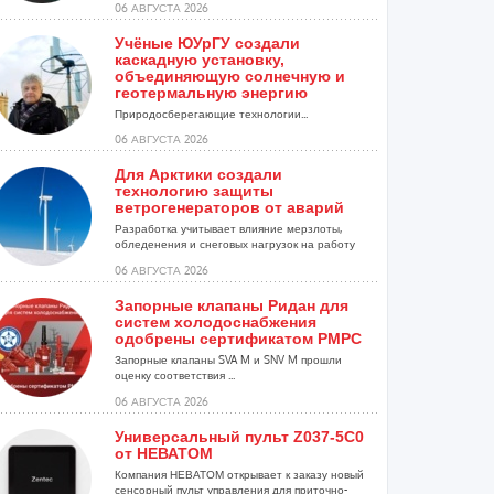
06 АВГУСТА 2026
Учёные ЮУрГУ создали
каскадную установку,
объединяющую солнечную и
геотермальную энергию
Природосберегающие технологии...
06 АВГУСТА 2026
Для Арктики создали
технологию защиты
ветрогенераторов от аварий
Разработка учитывает влияние мерзлоты,
обледенения и снеговых нагрузок на работу
установок...
06 АВГУСТА 2026
Запорные клапаны Ридан для
систем холодоснабжения
одобрены сертификатом РМРС
Запорные клапаны SVA M и SNV M прошли
оценку соответствия ...
06 АВГУСТА 2026
Универсальный пульт Z037-5C0
от НЕВАТОМ
Компания НЕВАТОМ открывает к заказу новый
сенсорный пульт управления для приточно-