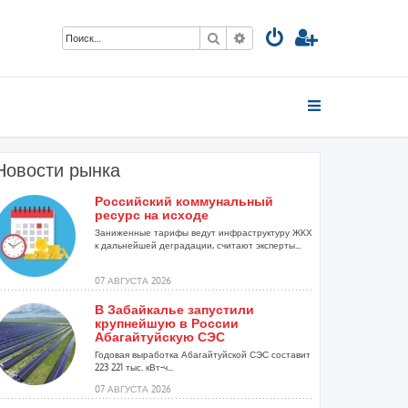
Поиск
Расширенный поиск
Новости рынка
Российский коммунальный
ресурс на исходе
Заниженные тарифы ведут инфраструктуру ЖКХ
к дальнейшей деградации, считают эксперты...
07 АВГУСТА 2026
В Забайкалье запустили
крупнейшую в России
Абагайтуйскую СЭС
Годовая выработка Абагайтуйской СЭС составит
223 221 тыс. кВт-ч...
07 АВГУСТА 2026