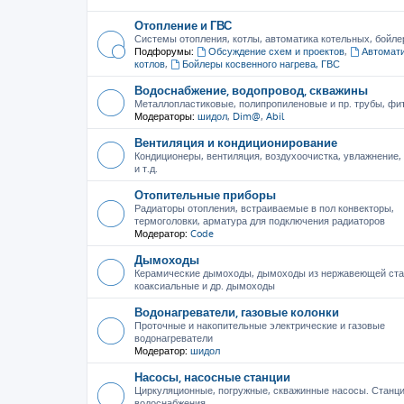
Отопление и ГВС
Системы отопления, котлы, автоматика котельных, бойле
Подфорумы:
Обсуждение схем и проектов
,
Автомати
котлов
,
Бойлеры косвенного нагрева, ГВС
Водоснабжение, водопровод, скважины
Металлопластиковые, полипропиленовые и пр. трубы, фити
Модераторы:
шидол
,
Dim@
,
Abil
Вентиляция и кондиционирование
Кондиционеры, вентиляция, воздухоочистка, увлажнение
и т.д.
Отопительные приборы
Радиаторы отопления, встраиваемые в пол конвекторы,
термоголовки, арматура для подключения радиаторов
Модератор:
Code
Дымоходы
Керамические дымоходы, дымоходы из нержавеющей ста
коаксиальные и др. дымоходы
Водонагреватели, газовые колонки
Проточные и накопительные электрические и газовые
водонагреватели
Модератор:
шидол
Насосы, насосные станции
Циркуляционные, погружные, скважинные насосы. Станц
водоснабжения.