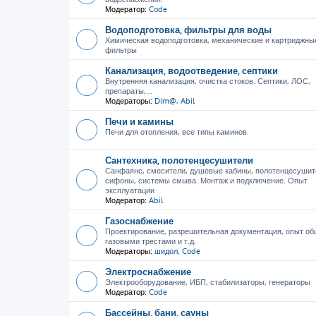
Модератор:
Code
Водоподготовка, фильтры для воды
Химическая водоподготовка, механические и картриджны
фильтры
Канализация, водоотведение, септики
Внутренняя канализация, очистка стоков. Септики, ЛОС,
препараты,...
Модераторы:
Dim@
,
Abil
Печи и камины
Печи для отопления, все типы каминов.
Сантехника, полотенцесушители
Санфаянс, смесители, душевые кабины, полотенцесушит
сифоны, системы смыва. Монтаж и подключение. Опыт
эксплуатации
Модератор:
Abil
Газоснабжение
Проектирование, разрешительная документация, опыт об
газовыми трестами и т.д.
Модераторы:
шидол
,
Code
Электроснабжение
Электрооборудование, ИБП, стабилизаторы, генераторы
Модератор:
Code
Бассейны, бани, сауны