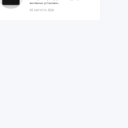
вытяжных установок...
05 АВГУСТА 2026
Гибридный тепловой насос PV/T
с одним общим испарителем
Исследователи предложили конструкцию
двухисточникового теплового насоса прямого
расширения ...
05 АВГУСТА 2026
21-й ежегодный форум
«ЦОД-2026»
Мероприятие пройдет 2-3 сентября в отеле
Radisson Slavyanskaya. Форум посетит более
двух тысяч участников...
05 АВГУСТА 2026
Корпорация «Термекс»
представила передовой опыт
роботизации участникам проекта
«Промтуризм.РФ»
Проект «Крутая Локация» ...
04 АВГУСТА 2026
Китайская Shenling представила
линейку тепловых насосов