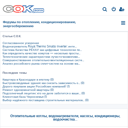
П
о
Форумы по отоплению, кондиционированию,
и
энергосбережению
с
Статьи С.О.К.
к
Согласованное ускорение
Водонагреватель Royal Thermo Smalto Inverter: инте...
Система Качества РЕХАУ: как цифровые технологии по...
Как определить качество хомутов — несколько просты...
Теплотехнические характеристики лучисто-конвективн...
Совершенствование отопительно-вентиляционных систе...
Анализ российского рынка сплит-систем на основе ма...
Последние темы
Квартира в Краснодаре в ипотеку (0)
Быстровозводимые здания: как снизить зависимость о... (0)
Дорого покупаем акции Российских компаний! (1)
Ремонт однокомнатной квартиры (0)
Подсолнечный лецитин: кто на деле заботится о ваше... (0)
Клиентская база Черноземья (1)
Выбор надёжного поставщика строительных материалов... (0)
Отопительные котлы, водонагреватели, насосы, кондиционеры,
водоочистка...