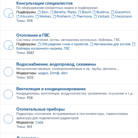
Консультации специалистов
По оборудованию конкретных марок в подфорумах:
Подфорумы:
Baxi
,
Beretta, Riello
,
Bosch
,
Buderus
,
Giacomini
,
Kiturami
,
Meibes
,
Protherm
,
Thermona
,
Vaillant
,
Viessmann
Темы:
1114
Отопление и ГВС
Системы отопления, котлы, автоматика котельных, бойлеры, ГВС
Подфорумы:
Обсуждение схем и проектов
,
Автоматика для котлов
,
Бойлеры косвенного нагрева, ГВС
Темы:
8367
Водоснабжение, водопровод, скважины
Металлопластиковые, полипропиленовые и пр. трубы, фитинги,...
Модераторы:
шидол
,
Dim@
,
Abil
Темы:
1222
Вентиляция и кондиционирование
Кондиционеры, вентиляция, воздухоочистка, увлажнение, осушение и т.д.
Темы:
958
Отопительные приборы
Радиаторы отопления, встраиваемые в пол конвекторы, термоголовки,
арматура для подключения радиаторов
Модератор:
Code
Темы:
103
Дымоходы