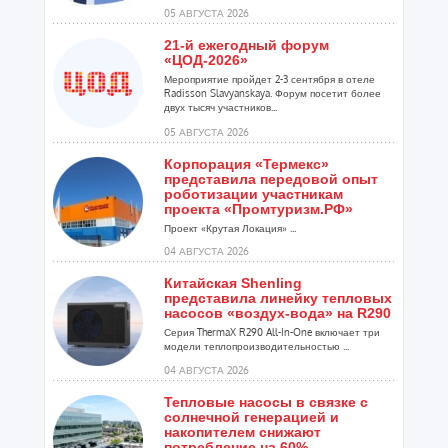
расширения ...
05 АВГУСТА 2026
21-й ежегодный форум
«ЦОД-2026»
Мероприятие пройдет 2-3 сентября в отеле
Radisson Slavyanskaya. Форум посетит более
двух тысяч участников...
05 АВГУСТА 2026
Корпорация «Термекс»
представила передовой опыт
роботизации участникам
проекта «Промтуризм.РФ»
Проект «Крутая Локация» ...
04 АВГУСТА 2026
Китайская Shenling
представила линейку тепловых
насосов «воздух-вода» на R290
Серия ThermaX R290 All-In-One включает три
модели теплопроизводительностью ...
04 АВГУСТА 2026
Тепловые насосы в связке с
солнечной генерацией и
накопителем снижают
потребление на 60%