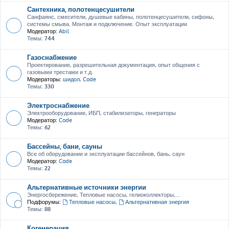
Сантехника, полотенцесушители
Санфаянс, смесители, душевые кабины, полотенцесушители, сифоны,
системы смыва. Монтаж и подключение. Опыт эксплуатации
Модератор:
Abil
Темы:
744
Газоснабжение
Проектирование, разрешительная документация, опыт общения с
газовыми трестами и т.д.
Модераторы:
шидол
,
Code
Темы:
330
Электроснабжение
Электрооборудование, ИБП, стабилизаторы, генераторы
Модератор:
Code
Темы:
62
Бассейны, бани, сауны
Все об оборудовании и эксплуатации бассейнов, бань, саун
Модератор:
Code
Темы:
22
Альтернативные источники энергии
Энергосбережение, Тепловые насосы, гелиоколлекторы,...
Подфорумы:
Тепловые насосы
,
Альтернативная энергия
Темы:
88
Когенерация