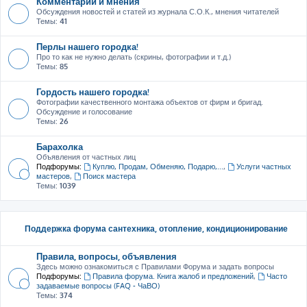
Комментарии и мнения
Обсуждения новостей и статей из журнала С.О.К., мнения читателей
Темы:
41
Перлы нашего городка!
Про то как не нужно делать (скрины, фотографии и т.д.)
Темы:
85
Гордость нашего городка!
Фотографии качественного монтажа объектов от фирм и бригад.
Обсуждение и голосование
Темы:
26
Барахолка
Объявления от частных лиц
Подфорумы:
Куплю, Продам, Обменяю, Подарю,...
,
Услуги частных
мастеров
,
Поиск мастера
Темы:
1039
Поддержка форума сантехника, отопление, кондиционирование
Правила, вопросы, объявления
Здесь можно ознакомиться с Правилами Форума и задать вопросы
Подфорумы:
Правила форума. Книга жалоб и предложений
,
Часто
задаваемые вопросы (FAQ - ЧаВО)
Темы:
374