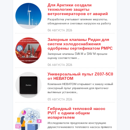
Для Арктики создали
технологию защиты
ветрогенераторов от аварий
Разработка учитывает влияние мерзлоты,
обледенения и снеговых нагрузок на работу
установок...
06 АВГУСТА 2026
Запорные клапаны Ридан для
систем холодоснабжения
одобрены сертификатом РМРС
Запорные клапаны SVA M и SNV M прошли
оценку соответствия ...
06 АВГУСТА 2026
Универсальный пульт Z037-5C0
от НЕВАТОМ
Компания НЕВАТОМ открывает к заказу новый
сенсорный пульт управления для приточно-
вытяжных установок...
05 АВГУСТА 2026
Гибридный тепловой насос
PV/T с одним общим
испарителем
Исследователи предложили конструкцию
двухисточникового теплового насоса прямого