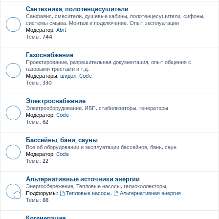
Сантехника, полотенцесушители
Санфаянс, смесители, душевые кабины, полотенцесушители, сифоны,
системы смыва. Монтаж и подключение. Опыт эксплуатации
Модератор:
Abil
Темы:
744
Газоснабжение
Проектирование, разрешительная документация, опыт общения с
газовыми трестами и т.д.
Модераторы:
шидол
,
Code
Темы:
330
Электроснабжение
Электрооборудование, ИБП, стабилизаторы, генераторы
Модератор:
Code
Темы:
62
Бассейны, бани, сауны
Все об оборудовании и эксплуатации бассейнов, бань, саун
Модератор:
Code
Темы:
22
Альтернативные источники энергии
Энергосбережение, Тепловые насосы, гелиоколлекторы,...
Подфорумы:
Тепловые насосы
,
Альтернативная энергия
Темы:
88
Когенерация