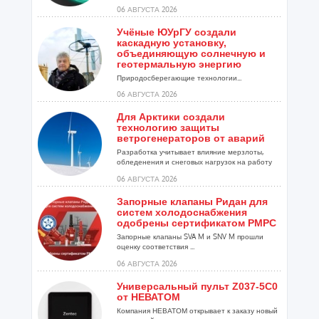
06 АВГУСТА 2026
Учёные ЮУрГУ создали
каскадную установку,
объединяющую солнечную и
геотермальную энергию
Природосберегающие технологии...
06 АВГУСТА 2026
Для Арктики создали
технологию защиты
ветрогенераторов от аварий
Разработка учитывает влияние мерзлоты,
обледенения и снеговых нагрузок на работу
установок...
06 АВГУСТА 2026
Запорные клапаны Ридан для
систем холодоснабжения
одобрены сертификатом РМРС
Запорные клапаны SVA M и SNV M прошли
оценку соответствия ...
06 АВГУСТА 2026
Универсальный пульт Z037-5C0
от НЕВАТОМ
Компания НЕВАТОМ открывает к заказу новый