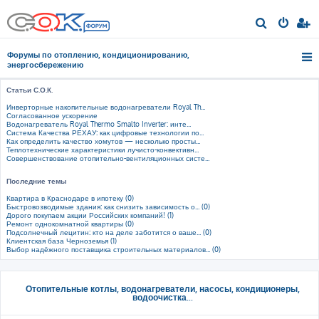
П
о
Форумы по отоплению, кондиционированию,
и
энергосбережению
с
Статьи С.О.К.
к
Инверторные накопительные водонагреватели Royal Th...
Согласованное ускорение
Водонагреватель Royal Thermo Smalto Inverter: инте...
Система Качества РЕХАУ: как цифровые технологии по...
Как определить качество хомутов — несколько просты...
Теплотехнические характеристики лучисто-конвективн...
Совершенствование отопительно-вентиляционных систе...
Последние темы
Квартира в Краснодаре в ипотеку (0)
Быстровозводимые здания: как снизить зависимость о... (0)
Дорого покупаем акции Российских компаний! (1)
Ремонт однокомнатной квартиры (0)
Подсолнечный лецитин: кто на деле заботится о ваше... (0)
Клиентская база Черноземья (1)
Выбор надёжного поставщика строительных материалов... (0)
Отопительные котлы, водонагреватели, насосы, кондиционеры,
водоочистка...