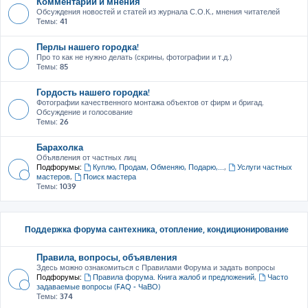
Комментарии и мнения
Обсуждения новостей и статей из журнала С.О.К., мнения читателей
Темы:
41
Перлы нашего городка!
Про то как не нужно делать (скрины, фотографии и т.д.)
Темы:
85
Гордость нашего городка!
Фотографии качественного монтажа объектов от фирм и бригад.
Обсуждение и голосование
Темы:
26
Барахолка
Объявления от частных лиц
Подфорумы:
Куплю, Продам, Обменяю, Подарю,...
,
Услуги частных
мастеров
,
Поиск мастера
Темы:
1039
Поддержка форума сантехника, отопление, кондиционирование
Правила, вопросы, объявления
Здесь можно ознакомиться с Правилами Форума и задать вопросы
Подфорумы:
Правила форума. Книга жалоб и предложений
,
Часто
задаваемые вопросы (FAQ - ЧаВО)
Темы:
374