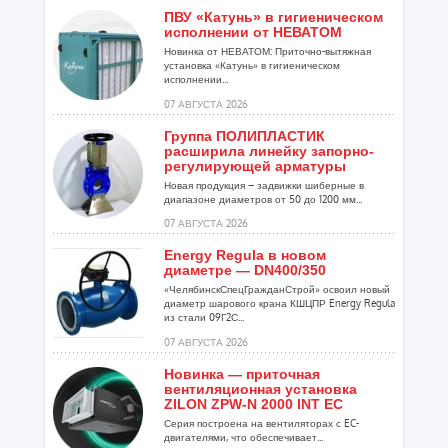
ПВУ «Катунь» в гигиеническом
исполнении от НЕВАТОМ
Новинка от НЕВАТОМ: Приточно-вытяжная
установка «Катунь» в гигиеническом
исполнении...
07 АВГУСТА 2026
Группа ПОЛИПЛАСТИК
расширила линейку запорно-
регулирующей арматуры
Новая продукция – задвижки шиберные в
диапазоне диаметров от 50 до 1200 мм...
07 АВГУСТА 2026
Energy Regula в новом
диаметре — DN400/350
«ЧелябинскСпецГражданСтрой» освоил новый
диаметр шарового крана КШЦПР Energy Regula
из стали 09Г2С...
07 АВГУСТА 2026
Новинка — приточная
вентиляционная установка
ZILON ZPW-N 2000 INT EC
Серия построена на вентиляторах с EC-
двигателями, что обеспечивает...