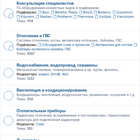
Консультации специалистов
По оборудованию конкретных марок в подфорумах:
Подфорумы:
Baxi
,
Beretta, Riello
,
Bosch
,
Buderus
,
Giacomini
,
Kiturami
,
Meibes
,
Protherm
,
Thermona
,
Vaillant
,
Viessmann
Темы:
1114
Отопление и ГВС
Системы отопления, котлы, автоматика котельных, бойлеры, ГВС
Подфорумы:
Обсуждение схем и проектов
,
Автоматика для котлов
,
Бойлеры косвенного нагрева, ГВС
Темы:
8367
Водоснабжение, водопровод, скважины
Металлопластиковые, полипропиленовые и пр. трубы, фитинги,...
Модераторы:
шидол
,
Dim@
,
Abil
Темы:
1222
Вентиляция и кондиционирование
Кондиционеры, вентиляция, воздухоочистка, увлажнение, осушение и т.д.
Темы:
958
Отопительные приборы
Радиаторы отопления, встраиваемые в пол конвекторы, термоголовки,
арматура для подключения радиаторов
Модератор:
Code
Темы:
103
Дымоходы