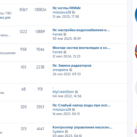
т
Re: котлы RINNAI
и
8367
130826
П
miloslava28
к
ры, ГВС
е
13 авг 2025, 17:58
п
ка для
р
о
е
с
й
л
Re: настройка водоснабжения и…
1222
13889
т
е
П
Farrell
нги,...
и
д
е
30 янв 2025, 18:59
к
н
р
п
е
е
Монтаж систем вентиляции и ко…
958
7046
о
м
й
П
Farrell
, осушение
с
у
т
е
12 июл 2024, 13:23
л
с
и
р
е
о
к
е
Re: Замена радиаторов
103
2238
д
о
п
й
П
annapalna
н
б
о
т
е
26 сен 2021, 09:33
е
щ
с
и
р
м
е
л
к
е
у
н
е
п
й
-
68
931
с
и
д
о
т
П
MyCreditDom
ли,
о
ю
н
с
и
е
04 янв 2022, 14:56
о
е
л
к
р
б
м
е
п
е
Re: Слабый напор воды при исп…
щ
320
3353
у
д
о
й
П
miloslava28
е
с
н
с
т
е
16 июн 2021, 00:13
н
о
е
л
и
р
и
о
м
е
к
е
ю
б
у
д
п
й
Контроллер управления насосно…
щ
373
4147
с
н
о
т
П
System
ии
е
о
е
с
и
е
03 июн 2023, 06:10
н