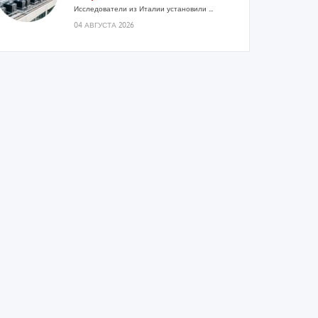
Исследователи из Италии установили ...
04 АВГУСТА 2026
«РУСКЛИМАТ Fest 2026» в Уфе
собрал свыше 700 профи
климатической отрасли
Организатором выступил торгово-
производственный холдинг «Русклимат»...
03 АВГУСТА 2026
«Датарк» испытал модульный
ЦОД с плотностью 54 кВт на
стойку
Испытания прошли на собственной
производственной площадке и были...
03 АВГУСТА 2026
Samsung выпускает VRF-систему
DVM на R32
Линейка включает семь типоразмеров
производительностью от 22,4 до 56 кВт.
Суммарная длина трубопроводов...
03 АВГУСТА 2026
«СиСофт Девелопмент» подвел
итоги конкурса студенческих