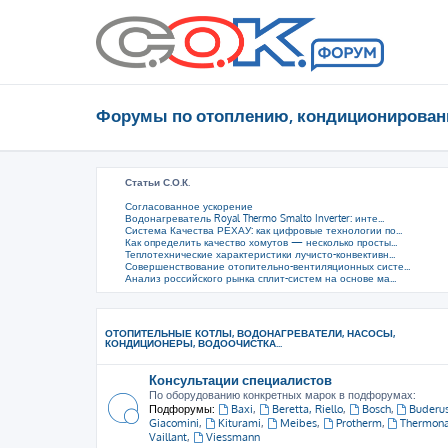
Форумы по отоплению, кондиционирован
Статьи С.О.К.
Согласованное ускорение
Водонагреватель Royal Thermo Smalto Inverter: инте...
Система Качества РЕХАУ: как цифровые технологии по...
Как определить качество хомутов — несколько просты...
Теплотехнические характеристики лучисто-конвективн...
Совершенствование отопительно-вентиляционных систе...
Анализ российского рынка сплит-систем на основе ма...
ОТОПИТЕЛЬНЫЕ КОТЛЫ, ВОДОНАГРЕВАТЕЛИ, НАСОСЫ,
КОНДИЦИОНЕРЫ, ВОДООЧИСТКА...
Консультации специалистов
По оборудованию конкретных марок в подфорумах:
Подфорумы:
Baxi
,
Beretta, Riello
,
Bosch
,
Buderu
Giacomini
,
Kiturami
,
Meibes
,
Protherm
,
Thermon
Vaillant
,
Viessmann