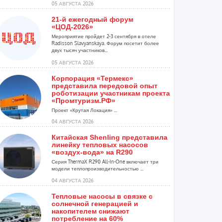
05 АВГУСТА 2026
21-й ежегодный форум
«ЦОД-2026»
Мероприятие пройдет 2-3 сентября в отеле
Radisson Slavyanskaya. Форум посетит более
двух тысяч участников...
05 АВГУСТА 2026
Корпорация «Термекс»
представила передовой опыт
роботизации участникам проекта
«Промтуризм.РФ»
Проект «Крутая Локация» ...
04 АВГУСТА 2026
Китайская Shenling представила
линейку тепловых насосов
«воздух-вода» на R290
Серия ThermaX R290 All-In-One включает три
модели теплопроизводительностью ...
04 АВГУСТА 2026
Тепловые насосы в связке с
солнечной генерацией и
накопителем снижают
потребление на 60%