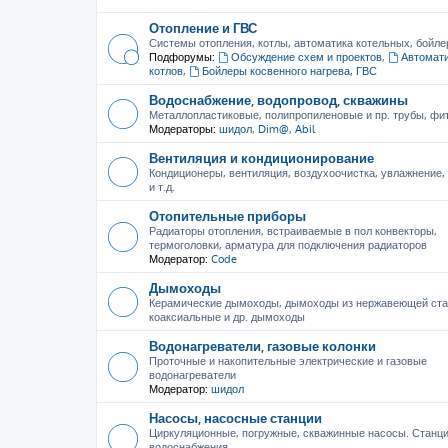
Отопление и ГВС
Системы отопления, котлы, автоматика котельных, бойле
Подфорумы:
Обсуждение схем и проектов
,
Автомати
котлов
,
Бойлеры косвенного нагрева, ГВС
Водоснабжение, водопровод, скважины
Металлопластиковые, полипропиленовые и пр. трубы, фити
Модераторы:
шидол
,
Dim@
,
Abil
Вентиляция и кондиционирование
Кондиционеры, вентиляция, воздухоочистка, увлажнение
и т.д.
Отопительные приборы
Радиаторы отопления, встраиваемые в пол конвекторы,
термоголовки, арматура для подключения радиаторов
Модератор:
Code
Дымоходы
Керамические дымоходы, дымоходы из нержавеющей ста
коаксиальные и др. дымоходы
Водонагреватели, газовые колонки
Проточные и накопительные электрические и газовые
водонагреватели
Модератор:
шидол
Насосы, насосные станции
Циркуляционные, погружные, скважинные насосы. Станц
водоснабжения.