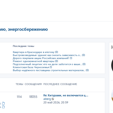
ию, энергосбережению
Последние темы
Квартира в Краснодаре в ипотеку (0)
Быстровозводимые здания: как снизить зависимость о... (0)
Дорого покупаем акции Российских компаний! (1)
Ремонт однокомнатной квартиры (0)
Подсолнечный лецитин: кто на деле заботится о ваше... (0)
Клиентская база Черноземья (1)
Выбор надёжного поставщика строительных материалов... (0)
ТЕМЫ
СООБЩЕНИЯ
ПОСЛЕДНЕЕ СООБЩЕНИЕ
Re: Китурами, не включается ц…
1114
18055
П
alterg
е
20 май 2026, 20:59
s
,
р
a
,
е
й