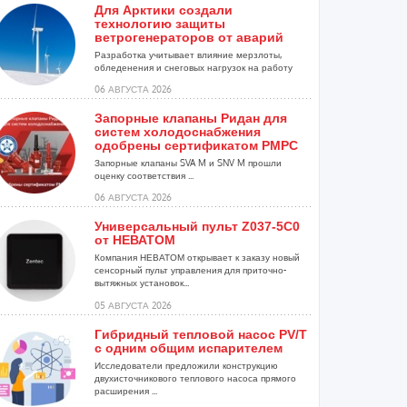
Для Арктики создали
технологию защиты
ветрогенераторов от аварий
Разработка учитывает влияние мерзлоты,
обледенения и снеговых нагрузок на работу
установок...
06 АВГУСТА 2026
Запорные клапаны Ридан для
систем холодоснабжения
одобрены сертификатом РМРС
Запорные клапаны SVA M и SNV M прошли
оценку соответствия ...
06 АВГУСТА 2026
Универсальный пульт Z037-5C0
от НЕВАТОМ
Компания НЕВАТОМ открывает к заказу новый
сенсорный пульт управления для приточно-
вытяжных установок...
05 АВГУСТА 2026
Гибридный тепловой насос PV/T
с одним общим испарителем
Исследователи предложили конструкцию
двухисточникового теплового насоса прямого
расширения ...