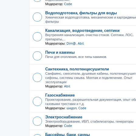
Модератор:
Code
Водоподготовка, фильтры для воды
Химическая водоподготовка, механические и картриджны
фильтры
Канализация, водоотведение, септики
Внутренняя канализация, очистка стоков. Септики, ЛОС,
препараты,...
Модераторы:
Dim@
,
Abil
Печи и камины
Печи для отопления, все типы каминов.
Сантехника, полотенцесушители
Санфаянс, смесители, душевые кабины, полотенцесушит
сифоны, системы смыва. Монтаж и подключение. Опыт
эксплуатации
Модератор:
Abil
Газоснабжение
Проектирование, разрешительная документация, опыт об
газовыми трестами и т.д.
Модераторы:
шидол
,
Code
Электроснабжение
Электрооборудование, ИБП, стабилизаторы, генераторы
Модератор:
Code
Бассейны, бани, сауны