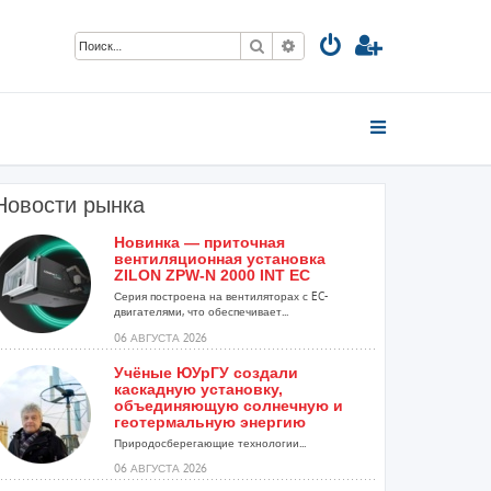
Поиск
Расширенный поиск
Новости рынка
Новинка — приточная
вентиляционная установка
ZILON ZPW-N 2000 INT EC
Серия построена на вентиляторах с EC-
двигателями, что обеспечивает...
06 АВГУСТА 2026
Учёные ЮУрГУ создали
каскадную установку,
объединяющую солнечную и
геотермальную энергию
Природосберегающие технологии...
06 АВГУСТА 2026