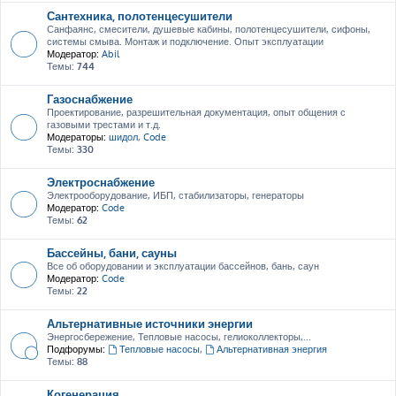
Сантехника, полотенцесушители
Санфаянс, смесители, душевые кабины, полотенцесушители, сифоны,
системы смыва. Монтаж и подключение. Опыт эксплуатации
Модератор:
Abil
Темы:
744
Газоснабжение
Проектирование, разрешительная документация, опыт общения с
газовыми трестами и т.д.
Модераторы:
шидол
,
Code
Темы:
330
Электроснабжение
Электрооборудование, ИБП, стабилизаторы, генераторы
Модератор:
Code
Темы:
62
Бассейны, бани, сауны
Все об оборудовании и эксплуатации бассейнов, бань, саун
Модератор:
Code
Темы:
22
Альтернативные источники энергии
Энергосбережение, Тепловые насосы, гелиоколлекторы,...
Подфорумы:
Тепловые насосы
,
Альтернативная энергия
Темы:
88
Когенерация