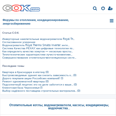
П
о
Форумы по отоплению, кондиционированию,
и
энергосбережению
с
Статьи С.О.К.
к
Инверторные накопительные водонагреватели Royal Th...
Согласованное ускорение
Водонагреватель Royal Thermo Smalto Inverter: инте...
Система Качества РЕХАУ: как цифровые технологии по...
Как определить качество хомутов — несколько просты...
Теплотехнические характеристики лучисто-конвективн...
Совершенствование отопительно-вентиляционных систе...
Последние темы
Квартира в Краснодаре в ипотеку (0)
Быстровозводимые здания: как снизить зависимость о... (0)
Дорого покупаем акции Российских компаний! (1)
Ремонт однокомнатной квартиры (0)
Подсолнечный лецитин: кто на деле заботится о ваше... (0)
Клиентская база Черноземья (1)
Выбор надёжного поставщика строительных материалов... (0)
Отопительные котлы, водонагреватели, насосы, кондиционеры,
водоочистка...