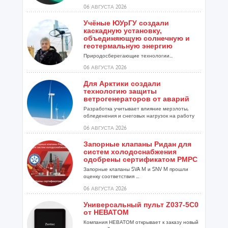
06 АВГУСТА 2026
Учёные ЮУрГУ создали
каскадную установку,
объединяющую солнечную и
геотермальную энергию
Природосберегающие технологии...
06 АВГУСТА 2026
Для Арктики создали
технологию защиты
ветрогенераторов от аварий
Разработка учитывает влияние мерзлоты,
обледенения и снеговых нагрузок на работу
установок...
06 АВГУСТА 2026
Запорные клапаны Ридан для
систем холодоснабжения
одобрены сертификатом РМРС
Запорные клапаны SVA M и SNV M прошли
оценку соответствия ...
06 АВГУСТА 2026
Универсальный пульт Z037-5C0
от НЕВАТОМ
Компания НЕВАТОМ открывает к заказу новый