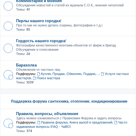
Комментарии и мнения
Обсуждения новостей и статей из журнала С.О.К., мнения читателей
Темы:
41
Перлы нашего городка!
Про то как не нужно делать (скрины, фотографии и т.д.)
Темы:
85
Гордость нашего городка!
Фотографии качественного монтажа объектов от фирм и бригад.
Обсуждение и голосование
Темы:
26
Барахолка
Объявления от частных лиц
Подфорумы:
Куплю, Продам, Обменяю, Подарю,...
,
Услуги частных
мастеров
,
Поиск мастера
Темы:
1039
Поддержка форума сантехника, отопление, кондиционирование
Правила, вопросы, объявления
Здесь можно ознакомиться с Правилами Форума и задать вопросы
Подфорумы:
Правила форума. Книга жалоб и предложений
,
Часто
задаваемые вопросы (FAQ - ЧаВО)
Темы:
374