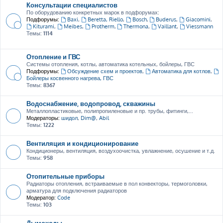
Консультации специалистов
По оборудованию конкретных марок в подфорумах:
Подфорумы:
Baxi
,
Beretta, Riello
,
Bosch
,
Buderus
,
Giacomini
,
Kiturami
,
Meibes
,
Protherm
,
Thermona
,
Vaillant
,
Viessmann
Темы:
1114
Отопление и ГВС
Системы отопления, котлы, автоматика котельных, бойлеры, ГВС
Подфорумы:
Обсуждение схем и проектов
,
Автоматика для котлов
,
Бойлеры косвенного нагрева, ГВС
Темы:
8367
Водоснабжение, водопровод, скважины
Металлопластиковые, полипропиленовые и пр. трубы, фитинги,...
Модераторы:
шидол
,
Dim@
,
Abil
Темы:
1222
Вентиляция и кондиционирование
Кондиционеры, вентиляция, воздухоочистка, увлажнение, осушение и т.д.
Темы:
958
Отопительные приборы
Радиаторы отопления, встраиваемые в пол конвекторы, термоголовки,
арматура для подключения радиаторов
Модератор:
Code
Темы:
103
Дымоходы