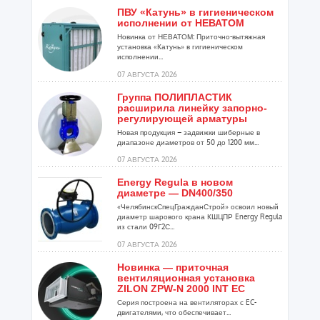
ПВУ «Катунь» в гигиеническом
исполнении от НЕВАТОМ
Новинка от НЕВАТОМ: Приточно-вытяжная
установка «Катунь» в гигиеническом
исполнении...
07 АВГУСТА 2026
Группа ПОЛИПЛАСТИК
расширила линейку запорно-
регулирующей арматуры
Новая продукция – задвижки шиберные в
диапазоне диаметров от 50 до 1200 мм...
07 АВГУСТА 2026
Energy Regula в новом
диаметре — DN400/350
«ЧелябинскСпецГражданСтрой» освоил новый
диаметр шарового крана КШЦПР Energy Regula
из стали 09Г2С...
07 АВГУСТА 2026
Новинка — приточная
вентиляционная установка
ZILON ZPW-N 2000 INT EC
Серия построена на вентиляторах с EC-
двигателями, что обеспечивает...