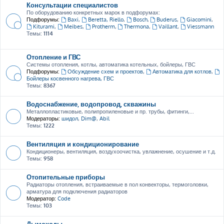
Консультации специалистов
По оборудованию конкретных марок в подфорумах:
Подфорумы:
Baxi
,
Beretta, Riello
,
Bosch
,
Buderus
,
Giacomini
,
Kiturami
,
Meibes
,
Protherm
,
Thermona
,
Vaillant
,
Viessmann
Темы:
1114
Отопление и ГВС
Системы отопления, котлы, автоматика котельных, бойлеры, ГВС
Подфорумы:
Обсуждение схем и проектов
,
Автоматика для котлов
,
Бойлеры косвенного нагрева, ГВС
Темы:
8367
Водоснабжение, водопровод, скважины
Металлопластиковые, полипропиленовые и пр. трубы, фитинги,...
Модераторы:
шидол
,
Dim@
,
Abil
Темы:
1222
Вентиляция и кондиционирование
Кондиционеры, вентиляция, воздухоочистка, увлажнение, осушение и т.д.
Темы:
958
Отопительные приборы
Радиаторы отопления, встраиваемые в пол конвекторы, термоголовки,
арматура для подключения радиаторов
Модератор:
Code
Темы:
103
Дымоходы