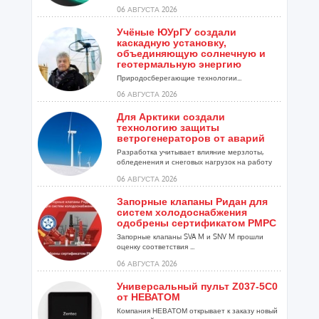
06 АВГУСТА 2026
Учёные ЮУрГУ создали
каскадную установку,
объединяющую солнечную и
геотермальную энергию
Природосберегающие технологии...
06 АВГУСТА 2026
Для Арктики создали
технологию защиты
ветрогенераторов от аварий
Разработка учитывает влияние мерзлоты,
обледенения и снеговых нагрузок на работу
установок...
06 АВГУСТА 2026
Запорные клапаны Ридан для
систем холодоснабжения
одобрены сертификатом РМРС
Запорные клапаны SVA M и SNV M прошли
оценку соответствия ...
06 АВГУСТА 2026
Универсальный пульт Z037-5C0
от НЕВАТОМ
Компания НЕВАТОМ открывает к заказу новый