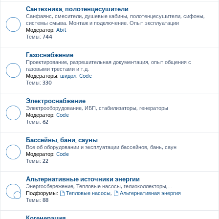
Сантехника, полотенцесушители
Санфаянс, смесители, душевые кабины, полотенцесушители, сифоны,
системы смыва. Монтаж и подключение. Опыт эксплуатации
Модератор:
Abil
Темы:
744
Газоснабжение
Проектирование, разрешительная документация, опыт общения с
газовыми трестами и т.д.
Модераторы:
шидол
,
Code
Темы:
330
Электроснабжение
Электрооборудование, ИБП, стабилизаторы, генераторы
Модератор:
Code
Темы:
62
Бассейны, бани, сауны
Все об оборудовании и эксплуатации бассейнов, бань, саун
Модератор:
Code
Темы:
22
Альтернативные источники энергии
Энергосбережение, Тепловые насосы, гелиоколлекторы,...
Подфорумы:
Тепловые насосы
,
Альтернативная энергия
Темы:
88
Когенерация