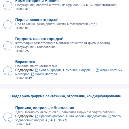
Комментарии и мнения
Обсуждения новостей и статей из журнала С.О.К., мнения читателей
Темы:
41
Перлы нашего городка!
Про то как не нужно делать (скрины, фотографии и т.д.)
Темы:
85
Гордость нашего городка!
Фотографии качественного монтажа объектов от фирм и бригад.
Обсуждение и голосование
Темы:
26
Барахолка
Объявления от частных лиц
Подфорумы:
Куплю, Продам, Обменяю, Подарю,...
,
Услуги частных
мастеров
,
Поиск мастера
Темы:
1039
Поддержка форума сантехника, отопление, кондиционирование
Правила, вопросы, объявления
Здесь можно ознакомиться с Правилами Форума и задать вопросы
Подфорумы:
Правила форума. Книга жалоб и предложений
,
Часто
задаваемые вопросы (FAQ - ЧаВО)
Темы:
374