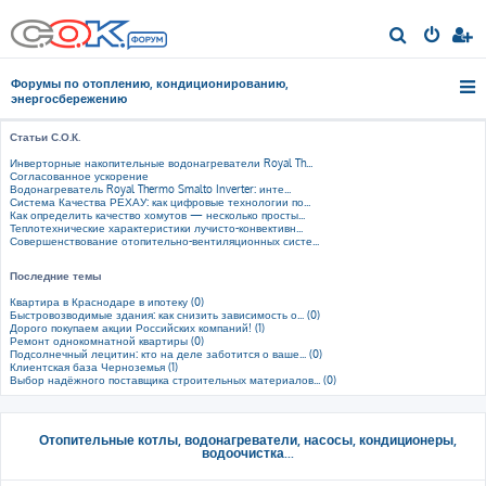
П
о
Форумы по отоплению, кондиционированию,
и
энергосбережению
с
Статьи С.О.К.
к
Инверторные накопительные водонагреватели Royal Th...
Согласованное ускорение
Водонагреватель Royal Thermo Smalto Inverter: инте...
Система Качества РЕХАУ: как цифровые технологии по...
Как определить качество хомутов — несколько просты...
Теплотехнические характеристики лучисто-конвективн...
Совершенствование отопительно-вентиляционных систе...
Последние темы
Квартира в Краснодаре в ипотеку (0)
Быстровозводимые здания: как снизить зависимость о... (0)
Дорого покупаем акции Российских компаний! (1)
Ремонт однокомнатной квартиры (0)
Подсолнечный лецитин: кто на деле заботится о ваше... (0)
Клиентская база Черноземья (1)
Выбор надёжного поставщика строительных материалов... (0)
Отопительные котлы, водонагреватели, насосы, кондиционеры,
водоочистка...