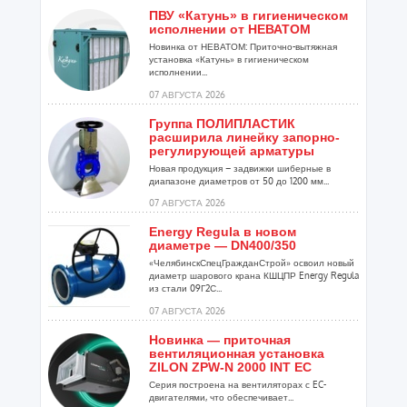
ПВУ «Катунь» в гигиеническом
исполнении от НЕВАТОМ
Новинка от НЕВАТОМ: Приточно-вытяжная
установка «Катунь» в гигиеническом
исполнении...
07 АВГУСТА 2026
Группа ПОЛИПЛАСТИК
расширила линейку запорно-
регулирующей арматуры
Новая продукция – задвижки шиберные в
диапазоне диаметров от 50 до 1200 мм...
07 АВГУСТА 2026
Energy Regula в новом
диаметре — DN400/350
«ЧелябинскСпецГражданСтрой» освоил новый
диаметр шарового крана КШЦПР Energy Regula
из стали 09Г2С...
07 АВГУСТА 2026
Новинка — приточная
вентиляционная установка
ZILON ZPW-N 2000 INT EC
Серия построена на вентиляторах с EC-
двигателями, что обеспечивает...