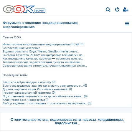
П
о
Форумы по отоплению, кондиционированию,
и
энергосбережению
с
Статьи С.О.К.
к
Инверторные накопительные водонагреватели Royal Th...
Согласованное ускорение
Водонагреватель Royal Thermo Smalto Inverter: инте...
Система Качества РЕХАУ: как цифровые технологии по...
Как определить качество хомутов — несколько просты...
Теплотехнические характеристики лучисто-конвективн...
Совершенствование отопительно-вентиляционных систе...
Последние темы
Квартира в Краснодаре в ипотеку (0)
Быстровозводимые здания: как снизить зависимость о... (0)
Дорого покупаем акции Российских компаний! (1)
Ремонт однокомнатной квартиры (0)
Подсолнечный лецитин: кто на деле заботится о ваше... (0)
Клиентская база Черноземья (1)
Выбор надёжного поставщика строительных материалов... (0)
Отопительные котлы, водонагреватели, насосы, кондиционеры,
водоочистка...