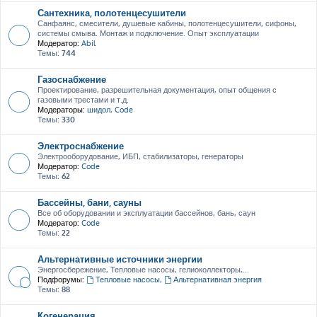
Сантехника, полотенцесушители
Санфаянс, смесители, душевые кабины, полотенцесушители, сифоны,
системы смыва. Монтаж и подключение. Опыт эксплуатации
Модератор:
Abil
Темы:
744
Газоснабжение
Проектирование, разрешительная документация, опыт общения с
газовыми трестами и т.д.
Модераторы:
шидол
,
Code
Темы:
330
Электроснабжение
Электрооборудование, ИБП, стабилизаторы, генераторы
Модератор:
Code
Темы:
62
Бассейны, бани, сауны
Все об оборудовании и эксплуатации бассейнов, бань, саун
Модератор:
Code
Темы:
22
Альтернативные источники энергии
Энергосбережение, Тепловые насосы, гелиоколлекторы,...
Подфорумы:
Тепловые насосы
,
Альтернативная энергия
Темы:
88
Когенерация