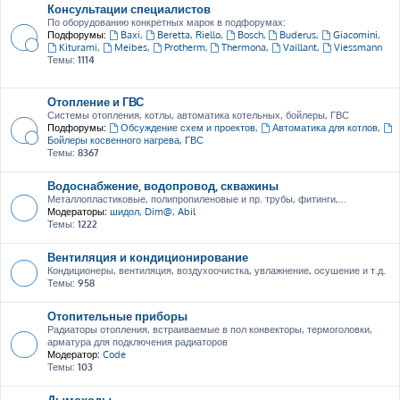
Консультации специалистов
По оборудованию конкретных марок в подфорумах:
Подфорумы:
Baxi
,
Beretta, Riello
,
Bosch
,
Buderus
,
Giacomini
,
Kiturami
,
Meibes
,
Protherm
,
Thermona
,
Vaillant
,
Viessmann
Темы:
1114
Отопление и ГВС
Системы отопления, котлы, автоматика котельных, бойлеры, ГВС
Подфорумы:
Обсуждение схем и проектов
,
Автоматика для котлов
,
Бойлеры косвенного нагрева, ГВС
Темы:
8367
Водоснабжение, водопровод, скважины
Металлопластиковые, полипропиленовые и пр. трубы, фитинги,...
Модераторы:
шидол
,
Dim@
,
Abil
Темы:
1222
Вентиляция и кондиционирование
Кондиционеры, вентиляция, воздухоочистка, увлажнение, осушение и т.д.
Темы:
958
Отопительные приборы
Радиаторы отопления, встраиваемые в пол конвекторы, термоголовки,
арматура для подключения радиаторов
Модератор:
Code
Темы:
103
Дымоходы