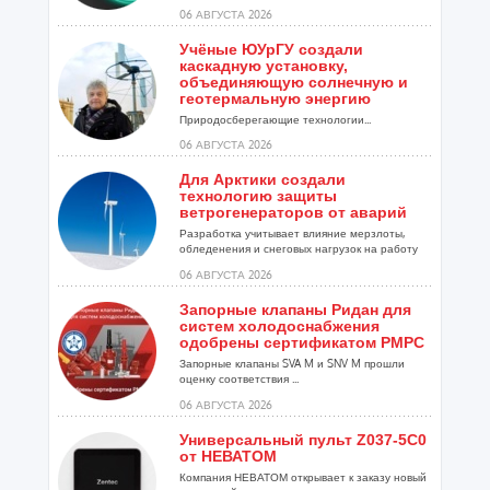
06 АВГУСТА 2026
Учёные ЮУрГУ создали
каскадную установку,
объединяющую солнечную и
геотермальную энергию
Природосберегающие технологии...
06 АВГУСТА 2026
Для Арктики создали
технологию защиты
ветрогенераторов от аварий
Разработка учитывает влияние мерзлоты,
обледенения и снеговых нагрузок на работу
установок...
06 АВГУСТА 2026
Запорные клапаны Ридан для
систем холодоснабжения
одобрены сертификатом РМРС
Запорные клапаны SVA M и SNV M прошли
оценку соответствия ...
06 АВГУСТА 2026
Универсальный пульт Z037-5C0
от НЕВАТОМ
Компания НЕВАТОМ открывает к заказу новый