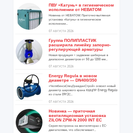
ПВУ «Катунь» в гигиеническом
исполнении от НЕВАТОМ
Новинка от НЕВАТОМ: Приточно-вытяжная
установка «Катунь» в гигиеническом
исполнении...
07 АВГУСТА 2026
Группа ПОЛИПЛАСТИК
расширила линейку запорно-
регулирующей арматуры
Новая продукция – задвижки шиберные в
диапазоне диаметров от 50 до 1200 мм...
07 АВГУСТА 2026
Energy Regula в новом
диаметре — DN400/350
«ЧелябинскСпецГражданСтрой» освоил новый
диаметр шарового крана КШЦПР Energy Regula
из стали 09Г2С...
07 АВГУСТА 2026
Новинка — приточная
вентиляционная установка
ZILON ZPW-N 2000 INT EC
Серия построена на вентиляторах с EC-
двигателями, что обеспечивает...