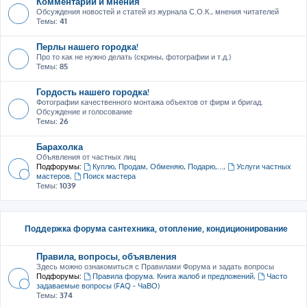
Комментарии и мнения
Обсуждения новостей и статей из журнала С.О.К., мнения читателей
Темы:
41
Перлы нашего городка!
Про то как не нужно делать (скрины, фотографии и т.д.)
Темы:
85
Гордость нашего городка!
Фотографии качественного монтажа объектов от фирм и бригад.
Обсуждение и голосование
Темы:
26
Барахолка
Объявления от частных лиц
Подфорумы:
Куплю, Продам, Обменяю, Подарю,...
,
Услуги частных
мастеров
,
Поиск мастера
Темы:
1039
Поддержка форума сантехника, отопление, кондиционирование
Правила, вопросы, объявления
Здесь можно ознакомиться с Правилами Форума и задать вопросы
Подфорумы:
Правила форума. Книга жалоб и предложений
,
Часто
задаваемые вопросы (FAQ - ЧаВО)
Темы:
374