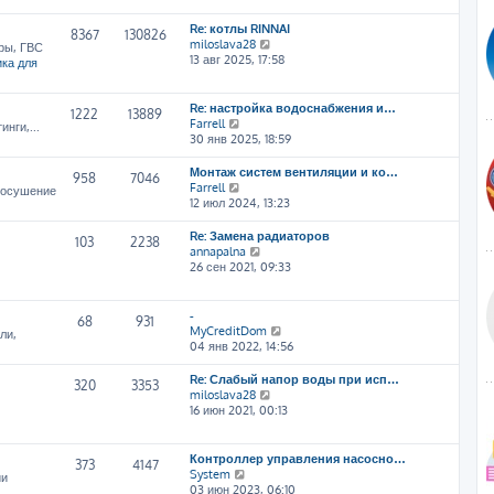
т
Re: котлы RINNAI
и
8367
130826
П
miloslava28
к
ры, ГВС
е
13 авг 2025, 17:58
п
ка для
р
о
е
с
й
л
Re: настройка водоснабжения и…
1222
13889
т
е
П
Farrell
нги,...
и
д
е
30 янв 2025, 18:59
к
н
р
п
е
е
Монтаж систем вентиляции и ко…
958
7046
о
м
й
П
Farrell
, осушение
с
у
т
е
12 июл 2024, 13:23
л
с
и
р
е
о
к
е
Re: Замена радиаторов
103
2238
д
о
п
й
П
annapalna
н
б
о
т
е
26 сен 2021, 09:33
е
щ
с
и
р
м
е
л
к
е
у
н
е
п
й
-
68
931
с
и
д
о
т
П
MyCreditDom
ли,
о
ю
н
с
и
е
04 янв 2022, 14:56
о
е
л
к
р
б
м
е
п
е
Re: Слабый напор воды при исп…
щ
320
3353
у
д
о
й
П
miloslava28
е
с
н
с
т
е
16 июн 2021, 00:13
н
о
е
л
и
р
и
о
м
е
к
е
ю
б
у
д
п
й
Контроллер управления насосно…
щ
373
4147
с
н
о
т
П
System
ии
е
о
е
с
и
е
03 июн 2023, 06:10
н