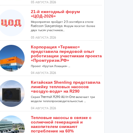
05 АВГУСТА 2026
21-й ежегодный форум
«ЦОД-2026»
Мероприятие пройдет 2-3 сентября в отеле
Radisson Slavyanskaya. Форум посетит более
двух тысяч участников...
05 АВГУСТА 2026
Корпорация «Термекс»
представила передовой опыт
роботизации участникам проекта
«Промтуризм.РФ»
Проект «Крутая Локация» ...
04 АВГУСТА 2026
Китайская Shenling представила
линейку тепловых насосов
«воздух-вода» на R290
Серия ThermaX R290 All-In-One включает три
модели теплопроизводительностью ...
04 АВГУСТА 2026
Тепловые насосы в связке с
солнечной генерацией и
накопителем снижают
потребление на 60%