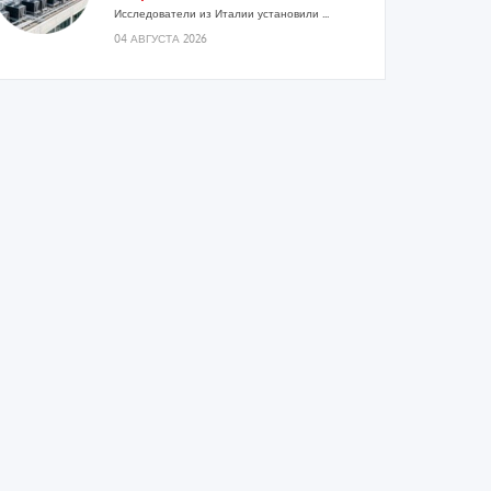
Исследователи из Италии установили ...
04 АВГУСТА 2026
«РУСКЛИМАТ Fest 2026» в Уфе
собрал свыше 700 профи
климатической отрасли
Организатором выступил торгово-
производственный холдинг «Русклимат»...
03 АВГУСТА 2026
«Датарк» испытал модульный
ЦОД с плотностью 54 кВт на
стойку
Испытания прошли на собственной
производственной площадке и были...
03 АВГУСТА 2026
Samsung выпускает VRF-систему
DVM на R32
Линейка включает семь типоразмеров
производительностью от 22,4 до 56 кВт.
Суммарная длина трубопроводов...
03 АВГУСТА 2026
«СиСофт Девелопмент» подвел
итоги конкурса студенческих