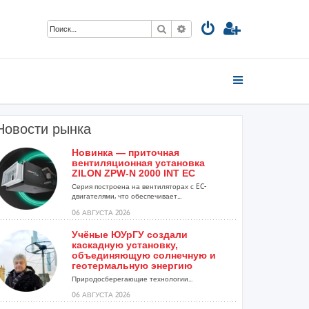
Поиск
Расширенный поиск
Новости рынка
Новинка — приточная
вентиляционная установка
ZILON ZPW-N 2000 INT EC
Серия построена на вентиляторах с EC-
двигателями, что обеспечивает...
06 АВГУСТА 2026
Учёные ЮУрГУ создали
каскадную установку,
объединяющую солнечную и
геотермальную энергию
Природосберегающие технологии...
06 АВГУСТА 2026