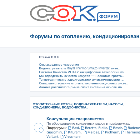
Форумы по отоплению, кондиционирован
Статьи С.О.К.
Согласованное ускорение
Водонагреватель Royal Thermo Smalto Inverter: инте...
Система Качества РЕХАУ: как цифровые технологии по...
Как определить качество хомутов — несколько просты...
Теплотехнические характеристики лучисто-конвективн...
Совершенствование отопительно-вентиляционных систе...
Анализ российского рынка сплит-систем на основе ма...
ОТОПИТЕЛЬНЫЕ КОТЛЫ, ВОДОНАГРЕВАТЕЛИ, НАСОСЫ,
КОНДИЦИОНЕРЫ, ВОДООЧИСТКА...
Консультации специалистов
По оборудованию конкретных марок в подфорумах:
Подфорумы:
Baxi
,
Beretta, Riello
,
Bosch
,
Buderu
Giacomini
,
Kiturami
,
Meibes
,
Protherm
,
Thermon
Vaillant
,
Viessmann