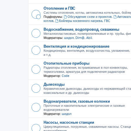
Отопление и ГВС
Системы отопления, котлы, автоматика котельных, бойле
Подфорумы:
Обсуждение схем и проектов
,
Автомати
котлов
,
Бойлеры косвенного нагрева, ГВС
Водоснабжение, водопровод, скважины
Металлопластиковые, полипропиленовые и пр. трубы, фити
Модераторы:
шидол
,
Dim@
,
Abil
Вентиляция и кондиционирование
Кондиционеры, вентиляция, воздухоочистка, увлажнение
и т.д.
Отопительные приборы
Радиаторы отопления, встраиваемые в пол конвекторы,
термоголовки, арматура для подключения радиаторов
Модератор:
Code
Дымоходы
Керамические дымоходы, дымоходы из нержавеющей ста
коаксиальные и др. дымоходы
Водонагреватели, газовые колонки
Проточные и накопительные электрические и газовые
водонагреватели
Модератор:
шидол
Насосы, насосные станции
Циркуляционные, погружные, скважинные насосы. Станц
водоснабжения.