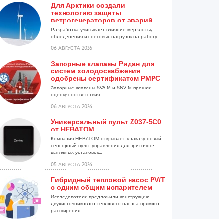
Для Арктики создали
технологию защиты
ветрогенераторов от аварий
Разработка учитывает влияние мерзлоты,
обледенения и снеговых нагрузок на работу
установок...
06 АВГУСТА 2026
Запорные клапаны Ридан для
систем холодоснабжения
одобрены сертификатом РМРС
Запорные клапаны SVA M и SNV M прошли
оценку соответствия ...
06 АВГУСТА 2026
Универсальный пульт Z037-5C0
от НЕВАТОМ
Компания НЕВАТОМ открывает к заказу новый
сенсорный пульт управления для приточно-
вытяжных установок...
05 АВГУСТА 2026
Гибридный тепловой насос PV/T
с одним общим испарителем
Исследователи предложили конструкцию
двухисточникового теплового насоса прямого
расширения ...