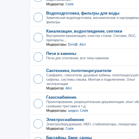
Модератор:
Code
Водоподготовка, фильтры для воды
Химическая водоподготовка, механические и картриджны
фильтры
Канализация, водоотведение, септики
Внутренняя канализация, очистка стоков. Септики, ЛОС,
препараты,...
Модераторы:
Dim@
,
Abil
Печи и камины
Печи для отопления, все типы каминов.
Сантехника, полотенцесушители
Санфаянс, смесители, душевые кабины, полотенцесушит
сифоны, системы смыва. Монтаж и подключение. Опыт
эксплуатации
Модератор:
Abil
Газоснабжение
Проектирование, разрешительная документация, опыт об
газовыми трестами и т.д.
Модераторы:
шидол
,
Code
Электроснабжение
Электрооборудование, ИБП, стабилизаторы, генераторы
Модератор:
Code
Бассейны, бани, сауны