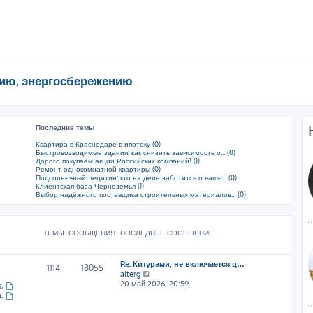
ию, энергосбережению
Последние темы
Квартира в Краснодаре в ипотеку (0)
Быстровозводимые здания: как снизить зависимость о... (0)
Дорого покупаем акции Российских компаний! (1)
Ремонт однокомнатной квартиры (0)
Подсолнечный лецитин: кто на деле заботится о ваше... (0)
Клиентская база Черноземья (1)
Выбор надёжного поставщика строительных материалов... (0)
ТЕМЫ
СООБЩЕНИЯ
ПОСЛЕДНЕЕ СООБЩЕНИЕ
Re: Китурами, не включается ц…
1114
18055
П
alterg
е
20 май 2026, 20:59
s
,
р
a
,
е
й