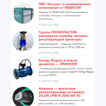
ПВУ «Катунь» в гигиеническом
исполнении от НЕВАТОМ
Новинка от НЕВАТОМ: Приточно-вытяжная
установка «Катунь» в гигиеническом
исполнении...
07 АВГУСТА 2026
Группа ПОЛИПЛАСТИК
расширила линейку запорно-
регулирующей арматуры
Новая продукция – задвижки шиберные в
диапазоне диаметров от 50 до 1200 мм...
07 АВГУСТА 2026
Energy Regula в новом
диаметре — DN400/350
«ЧелябинскСпецГражданСтрой» освоил новый
диаметр шарового крана КШЦПР Energy Regula
из стали 09Г2С...
07 АВГУСТА 2026
Новинка — приточная
вентиляционная установка
ZILON ZPW-N 2000 INT EC
Серия построена на вентиляторах с EC-
двигателями, что обеспечивает...