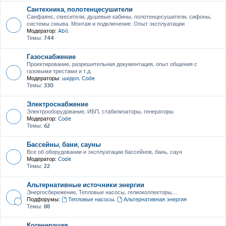
Сантехника, полотенцесушители
Санфаянс, смесители, душевые кабины, полотенцесушители, сифоны,
системы смыва. Монтаж и подключение. Опыт эксплуатации
Модератор:
Abil
Темы:
744
Газоснабжение
Проектирование, разрешительная документация, опыт общения с
газовыми трестами и т.д.
Модераторы:
шидол
,
Code
Темы:
330
Электроснабжение
Электрооборудование, ИБП, стабилизаторы, генераторы
Модератор:
Code
Темы:
62
Бассейны, бани, сауны
Все об оборудовании и эксплуатации бассейнов, бань, саун
Модератор:
Code
Темы:
22
Альтернативные источники энергии
Энергосбережение, Тепловые насосы, гелиоколлекторы,...
Подфорумы:
Тепловые насосы
,
Альтернативная энергия
Темы:
88
Когенерация