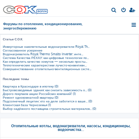
П
о
Форумы по отоплению, кондиционированию,
и
энергосбережению
с
Статьи С.О.К.
к
Инверторные накопительные водонагреватели Royal Th...
Согласованное ускорение
Водонагреватель Royal Thermo Smalto Inverter: инте...
Система Качества РЕХАУ: как цифровые технологии по...
Как определить качество хомутов — несколько просты...
Теплотехнические характеристики лучисто-конвективн...
Совершенствование отопительно-вентиляционных систе...
Последние темы
Квартира в Краснодаре в ипотеку (0)
Быстровозводимые здания: как снизить зависимость о... (0)
Дорого покупаем акции Российских компаний! (1)
Ремонт однокомнатной квартиры (0)
Подсолнечный лецитин: кто на деле заботится о ваше... (0)
Клиентская база Черноземья (1)
Выбор надёжного поставщика строительных материалов... (0)
Отопительные котлы, водонагреватели, насосы, кондиционеры,
водоочистка...