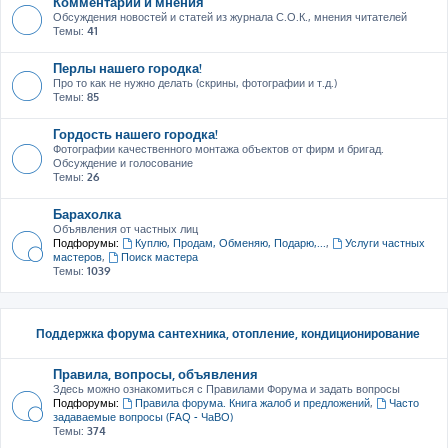
Комментарии и мнения
Обсуждения новостей и статей из журнала С.О.К., мнения читателей
Темы:
41
Перлы нашего городка!
Про то как не нужно делать (скрины, фотографии и т.д.)
Темы:
85
Гордость нашего городка!
Фотографии качественного монтажа объектов от фирм и бригад.
Обсуждение и голосование
Темы:
26
Барахолка
Объявления от частных лиц
Подфорумы:
Куплю, Продам, Обменяю, Подарю,...
,
Услуги частных
мастеров
,
Поиск мастера
Темы:
1039
Поддержка форума сантехника, отопление, кондиционирование
Правила, вопросы, объявления
Здесь можно ознакомиться с Правилами Форума и задать вопросы
Подфорумы:
Правила форума. Книга жалоб и предложений
,
Часто
задаваемые вопросы (FAQ - ЧаВО)
Темы:
374