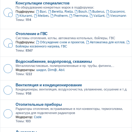
Консультации специалистов
По оборудованию конкретных марок в подфорумах:
Подфорумы:
Baxi
,
Beretta, Riello
,
Bosch
,
Buderus
,
Giacomini
,
Kiturami
,
Meibes
,
Protherm
,
Thermona
,
Vaillant
,
Viessmann
Темы:
1114
Отопление и ГВС
Системы отопления, котлы, автоматика котельных, бойлеры, ГВС
Подфорумы:
Обсуждение схем и проектов
,
Автоматика для котлов
,
Бойлеры косвенного нагрева, ГВС
Темы:
8367
Водоснабжение, водопровод, скважины
Металлопластиковые, полипропиленовые и пр. трубы, фитинги,...
Модераторы:
шидол
,
Dim@
,
Abil
Темы:
1222
Вентиляция и кондиционирование
Кондиционеры, вентиляция, воздухоочистка, увлажнение, осушение и т.д.
Темы:
958
Отопительные приборы
Радиаторы отопления, встраиваемые в пол конвекторы, термоголовки,
арматура для подключения радиаторов
Модератор:
Code
Темы:
103
Дымоходы