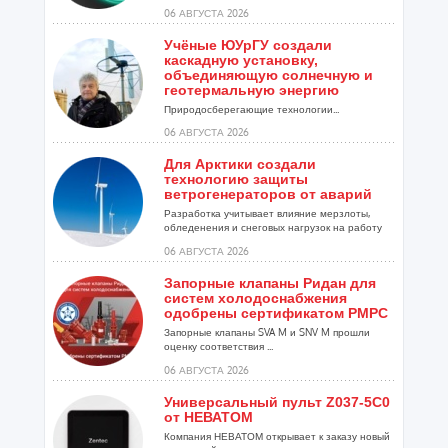
06 АВГУСТА 2026
Учёные ЮУрГУ создали
каскадную установку,
объединяющую солнечную и
геотермальную энергию
Природосберегающие технологии...
06 АВГУСТА 2026
Для Арктики создали
технологию защиты
ветрогенераторов от аварий
Разработка учитывает влияние мерзлоты,
обледенения и снеговых нагрузок на работу
установок...
06 АВГУСТА 2026
Запорные клапаны Ридан для
систем холодоснабжения
одобрены сертификатом РМРС
Запорные клапаны SVA M и SNV M прошли
оценку соответствия ...
06 АВГУСТА 2026
Универсальный пульт Z037-5C0
от НЕВАТОМ
Компания НЕВАТОМ открывает к заказу новый