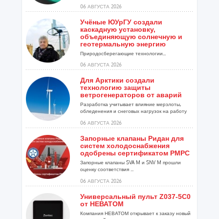
06 АВГУСТА 2026
Учёные ЮУрГУ создали
каскадную установку,
объединяющую солнечную и
геотермальную энергию
Природосберегающие технологии...
06 АВГУСТА 2026
Для Арктики создали
технологию защиты
ветрогенераторов от аварий
Разработка учитывает влияние мерзлоты,
обледенения и снеговых нагрузок на работу
установок...
06 АВГУСТА 2026
Запорные клапаны Ридан для
систем холодоснабжения
одобрены сертификатом РМРС
Запорные клапаны SVA M и SNV M прошли
оценку соответствия ...
06 АВГУСТА 2026
Универсальный пульт Z037-5C0
от НЕВАТОМ
Компания НЕВАТОМ открывает к заказу новый