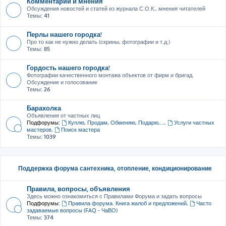
Комментарии и мнения
Обсуждения новостей и статей из журнала С.О.К., мнения читателей
Темы:
41
Перлы нашего городка!
Про то как не нужно делать (скрины, фотографии и т.д.)
Темы:
85
Гордость нашего городка!
Фотографии качественного монтажа объектов от фирм и бригад.
Обсуждение и голосование
Темы:
26
Барахолка
Объявления от частных лиц
Подфорумы:
Куплю, Продам, Обменяю, Подарю,...
,
Услуги частных
мастеров
,
Поиск мастера
Темы:
1039
Поддержка форума сантехника, отопление, кондиционирование
Правила, вопросы, объявления
Здесь можно ознакомиться с Правилами Форума и задать вопросы
Подфорумы:
Правила форума. Книга жалоб и предложений
,
Часто
задаваемые вопросы (FAQ - ЧаВО)
Темы:
374