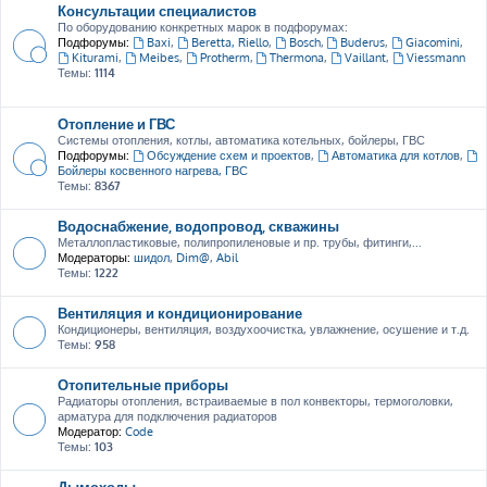
Консультации специалистов
По оборудованию конкретных марок в подфорумах:
Подфорумы:
Baxi
,
Beretta, Riello
,
Bosch
,
Buderus
,
Giacomini
,
Kiturami
,
Meibes
,
Protherm
,
Thermona
,
Vaillant
,
Viessmann
Темы:
1114
Отопление и ГВС
Системы отопления, котлы, автоматика котельных, бойлеры, ГВС
Подфорумы:
Обсуждение схем и проектов
,
Автоматика для котлов
,
Бойлеры косвенного нагрева, ГВС
Темы:
8367
Водоснабжение, водопровод, скважины
Металлопластиковые, полипропиленовые и пр. трубы, фитинги,...
Модераторы:
шидол
,
Dim@
,
Abil
Темы:
1222
Вентиляция и кондиционирование
Кондиционеры, вентиляция, воздухоочистка, увлажнение, осушение и т.д.
Темы:
958
Отопительные приборы
Радиаторы отопления, встраиваемые в пол конвекторы, термоголовки,
арматура для подключения радиаторов
Модератор:
Code
Темы:
103
Дымоходы