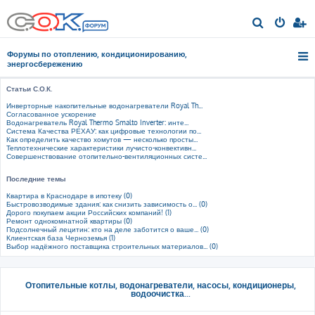
П
о
Форумы по отоплению, кондиционированию,
и
энергосбережению
с
Статьи С.О.К.
к
Инверторные накопительные водонагреватели Royal Th...
Согласованное ускорение
Водонагреватель Royal Thermo Smalto Inverter: инте...
Система Качества РЕХАУ: как цифровые технологии по...
Как определить качество хомутов — несколько просты...
Теплотехнические характеристики лучисто-конвективн...
Совершенствование отопительно-вентиляционных систе...
Последние темы
Квартира в Краснодаре в ипотеку (0)
Быстровозводимые здания: как снизить зависимость о... (0)
Дорого покупаем акции Российских компаний! (1)
Ремонт однокомнатной квартиры (0)
Подсолнечный лецитин: кто на деле заботится о ваше... (0)
Клиентская база Черноземья (1)
Выбор надёжного поставщика строительных материалов... (0)
Отопительные котлы, водонагреватели, насосы, кондиционеры,
водоочистка...