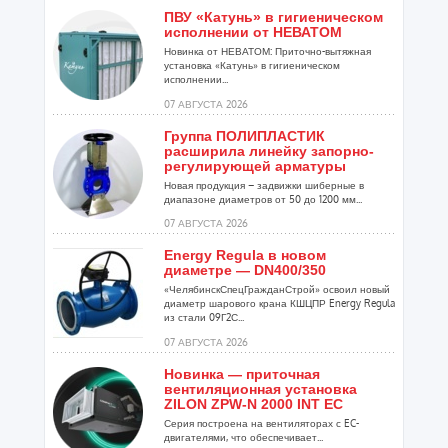
ПВУ «Катунь» в гигиеническом
исполнении от НЕВАТОМ
Новинка от НЕВАТОМ: Приточно-вытяжная
установка «Катунь» в гигиеническом
исполнении...
07 АВГУСТА 2026
Группа ПОЛИПЛАСТИК
расширила линейку запорно-
регулирующей арматуры
Новая продукция – задвижки шиберные в
диапазоне диаметров от 50 до 1200 мм...
07 АВГУСТА 2026
Energy Regula в новом
диаметре — DN400/350
«ЧелябинскСпецГражданСтрой» освоил новый
диаметр шарового крана КШЦПР Energy Regula
из стали 09Г2С...
07 АВГУСТА 2026
Новинка — приточная
вентиляционная установка
ZILON ZPW-N 2000 INT EC
Серия построена на вентиляторах с EC-
двигателями, что обеспечивает...