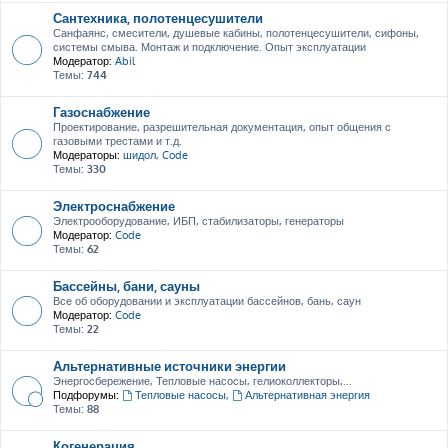
Сантехника, полотенцесушители
Санфаянс, смесители, душевые кабины, полотенцесушители, сифоны,
системы смыва. Монтаж и подключение. Опыт эксплуатации
Модератор:
Abil
Темы:
744
Газоснабжение
Проектирование, разрешительная документация, опыт общения с
газовыми трестами и т.д.
Модераторы:
шидол
,
Code
Темы:
330
Электроснабжение
Электрооборудование, ИБП, стабилизаторы, генераторы
Модератор:
Code
Темы:
62
Бассейны, бани, сауны
Все об оборудовании и эксплуатации бассейнов, бань, саун
Модератор:
Code
Темы:
22
Альтернативные источники энергии
Энергосбережение, Тепловые насосы, гелиоколлекторы,...
Подфорумы:
Тепловые насосы
,
Альтернативная энергия
Темы:
88
Когенерация