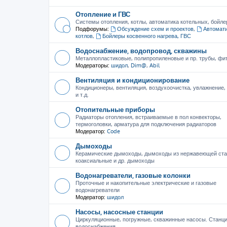
Отопление и ГВС
Системы отопления, котлы, автоматика котельных, бойле
Подфорумы:
Обсуждение схем и проектов
,
Автомати
котлов
,
Бойлеры косвенного нагрева, ГВС
Водоснабжение, водопровод, скважины
Металлопластиковые, полипропиленовые и пр. трубы, фити
Модераторы:
шидол
,
Dim@
,
Abil
Вентиляция и кондиционирование
Кондиционеры, вентиляция, воздухоочистка, увлажнение
и т.д.
Отопительные приборы
Радиаторы отопления, встраиваемые в пол конвекторы,
термоголовки, арматура для подключения радиаторов
Модератор:
Code
Дымоходы
Керамические дымоходы, дымоходы из нержавеющей ста
коаксиальные и др. дымоходы
Водонагреватели, газовые колонки
Проточные и накопительные электрические и газовые
водонагреватели
Модератор:
шидол
Насосы, насосные станции
Циркуляционные, погружные, скважинные насосы. Станц
водоснабжения.