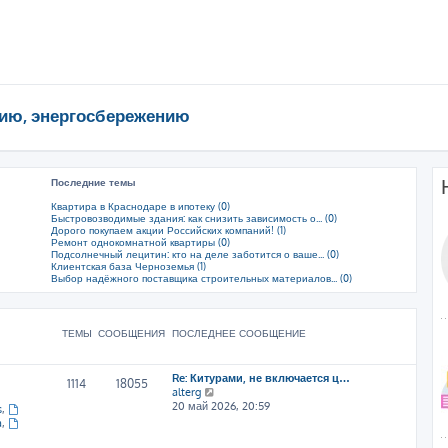
ию, энергосбережению
Последние темы
Квартира в Краснодаре в ипотеку (0)
Быстровозводимые здания: как снизить зависимость о... (0)
Дорого покупаем акции Российских компаний! (1)
Ремонт однокомнатной квартиры (0)
Подсолнечный лецитин: кто на деле заботится о ваше... (0)
Клиентская база Черноземья (1)
Выбор надёжного поставщика строительных материалов... (0)
ТЕМЫ
СООБЩЕНИЯ
ПОСЛЕДНЕЕ СООБЩЕНИЕ
Re: Китурами, не включается ц…
1114
18055
П
alterg
е
20 май 2026, 20:59
s
,
р
a
,
е
й