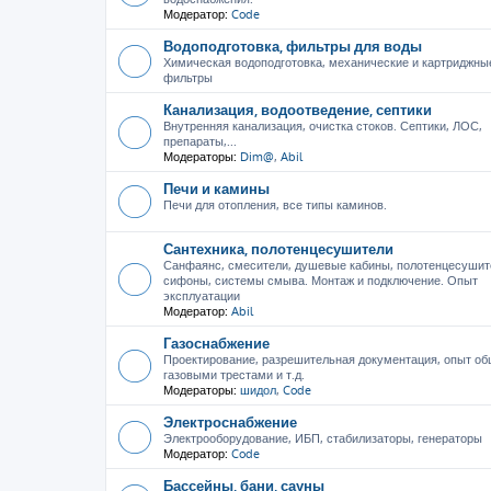
Модератор:
Code
Водоподготовка, фильтры для воды
Химическая водоподготовка, механические и картриджны
фильтры
Канализация, водоотведение, септики
Внутренняя канализация, очистка стоков. Септики, ЛОС,
препараты,...
Модераторы:
Dim@
,
Abil
Печи и камины
Печи для отопления, все типы каминов.
Сантехника, полотенцесушители
Санфаянс, смесители, душевые кабины, полотенцесушит
сифоны, системы смыва. Монтаж и подключение. Опыт
эксплуатации
Модератор:
Abil
Газоснабжение
Проектирование, разрешительная документация, опыт об
газовыми трестами и т.д.
Модераторы:
шидол
,
Code
Электроснабжение
Электрооборудование, ИБП, стабилизаторы, генераторы
Модератор:
Code
Бассейны, бани, сауны