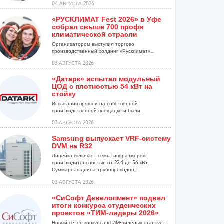
04 АВГУСТА 2026
«РУСКЛИМАТ Fest 2026» в Уфе
собрал свыше 700 профи
климатической отрасли
Организатором выступил торгово-
производственный холдинг «Русклимат»...
03 АВГУСТА 2026
«Датарк» испытал модульный
ЦОД с плотностью 54 кВт на
стойку
Испытания прошли на собственной
производственной площадке и были...
03 АВГУСТА 2026
Samsung выпускает VRF-систему
DVM на R32
Линейка включает семь типоразмеров
производительностью от 22,4 до 56 кВт.
Суммарная длина трубопроводов...
03 АВГУСТА 2026
«СиСофт Девелопмент» подвел
итоги конкурса студенческих
проектов «ТИМ-лидеры 2026»
Новый сезон конкурса «ТИМ-лидеры» стартует