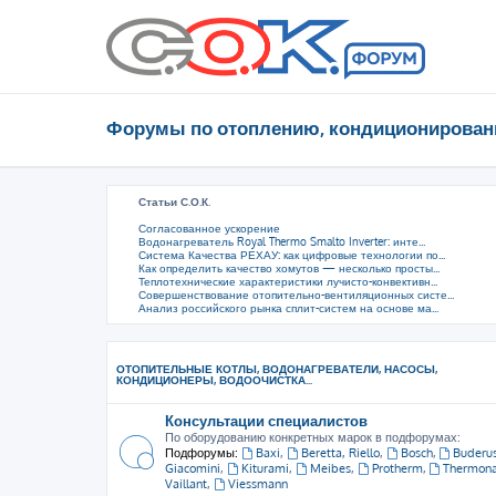
Форумы по отоплению, кондиционирован
Статьи С.О.К.
Согласованное ускорение
Водонагреватель Royal Thermo Smalto Inverter: инте...
Система Качества РЕХАУ: как цифровые технологии по...
Как определить качество хомутов — несколько просты...
Теплотехнические характеристики лучисто-конвективн...
Совершенствование отопительно-вентиляционных систе...
Анализ российского рынка сплит-систем на основе ма...
ОТОПИТЕЛЬНЫЕ КОТЛЫ, ВОДОНАГРЕВАТЕЛИ, НАСОСЫ,
КОНДИЦИОНЕРЫ, ВОДООЧИСТКА...
Консультации специалистов
По оборудованию конкретных марок в подфорумах:
Подфорумы:
Baxi
,
Beretta, Riello
,
Bosch
,
Buderu
Giacomini
,
Kiturami
,
Meibes
,
Protherm
,
Thermon
Vaillant
,
Viessmann