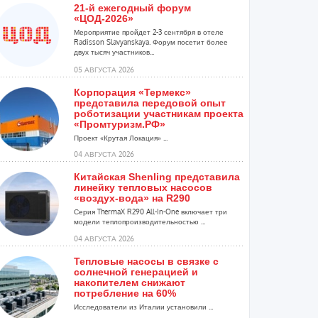
21-й ежегодный форум
«ЦОД-2026»
Мероприятие пройдет 2-3 сентября в отеле
Radisson Slavyanskaya. Форум посетит более
двух тысяч участников...
05 АВГУСТА 2026
Корпорация «Термекс»
представила передовой опыт
роботизации участникам проекта
«Промтуризм.РФ»
Проект «Крутая Локация» ...
04 АВГУСТА 2026
Китайская Shenling представила
линейку тепловых насосов
«воздух-вода» на R290
Серия ThermaX R290 All-In-One включает три
модели теплопроизводительностью ...
04 АВГУСТА 2026
Тепловые насосы в связке с
солнечной генерацией и
накопителем снижают
потребление на 60%
Исследователи из Италии установили ...