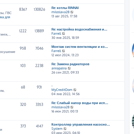
т
Re: котлы RINNAI
и
8367
130826
П
miloslava28
к
ры, ГВС
е
13 авг 2025, 17:58
п
ка для
р
о
е
с
й
л
Re: настройка водоснабжения и…
1222
13889
т
е
П
Farrell
нги,...
и
д
е
30 янв 2025, 18:59
к
н
р
п
е
е
Монтаж систем вентиляции и ко…
958
7046
о
м
й
П
Farrell
, осушение
с
у
т
е
12 июл 2024, 13:23
л
с
и
р
е
о
к
е
Re: Замена радиаторов
103
2238
д
о
п
й
П
annapalna
н
б
о
т
е
26 сен 2021, 09:33
е
щ
с
и
р
м
е
л
к
е
у
н
е
п
й
-
68
931
с
и
д
о
т
П
MyCreditDom
ли,
о
ю
н
с
и
е
04 янв 2022, 14:56
о
е
л
к
р
б
м
е
п
е
Re: Слабый напор воды при исп…
щ
320
3353
у
д
о
й
П
miloslava28
е
с
н
с
т
е
16 июн 2021, 00:13
н
о
е
л
и
р
и
о
м
е
к
е
ю
б
у
д
п
й
Контроллер управления насосно…
щ
373
4147
с
н
о
т
П
System
ии
е
о
е
с
и
е
03 июн 2023, 06:10
н