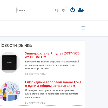
Поиск
Расширенный поиск
Новости рынка
Универсальный пульт Z037-5C0
от НЕВАТОМ
Компания НЕВАТОМ открывает к заказу новый
сенсорный пульт управления для приточно-
вытяжных установок...
05 АВГУСТА 2026
Гибридный тепловой насос PV/T
с одним общим испарителем
Исследователи предложили конструкцию
двухисточникового теплового насоса прямого
расширения ...
05 АВГУСТА 2026