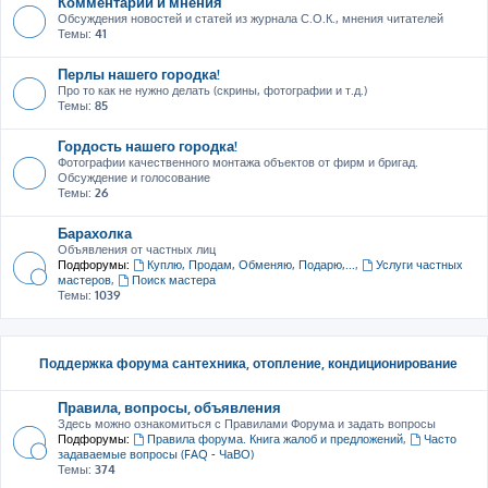
Комментарии и мнения
Обсуждения новостей и статей из журнала С.О.К., мнения читателей
Темы:
41
Перлы нашего городка!
Про то как не нужно делать (скрины, фотографии и т.д.)
Темы:
85
Гордость нашего городка!
Фотографии качественного монтажа объектов от фирм и бригад.
Обсуждение и голосование
Темы:
26
Барахолка
Объявления от частных лиц
Подфорумы:
Куплю, Продам, Обменяю, Подарю,...
,
Услуги частных
мастеров
,
Поиск мастера
Темы:
1039
Поддержка форума сантехника, отопление, кондиционирование
Правила, вопросы, объявления
Здесь можно ознакомиться с Правилами Форума и задать вопросы
Подфорумы:
Правила форума. Книга жалоб и предложений
,
Часто
задаваемые вопросы (FAQ - ЧаВО)
Темы:
374