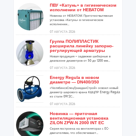
ПВУ «Катунь» в гигиеническом
исполнении от НЕВАТОМ
Новинка от НЕВАТОМ: Приточно-вытяжная
установка «Катунь» в гигиеническом
исполнении...
07 АВГУСТА 2026
Группа ПОЛИПЛАСТИК
расширила линейку запорно-
регулирующей арматуры
Новая продукция – задвижки шиберные в
диапазоне диаметров от 50 до 1200 мм...
07 АВГУСТА 2026
Energy Regula в новом
диаметре — DN400/350
«ЧелябинскСпецГражданСтрой» освоил новый
диаметр шарового крана КШЦПР Energy Regula
из стали 09Г2С...
07 АВГУСТА 2026
Новинка — приточная
вентиляционная установка
ZILON ZPW-N 2000 INT EC
Серия построена на вентиляторах с EC-
двигателями, что обеспечивает...