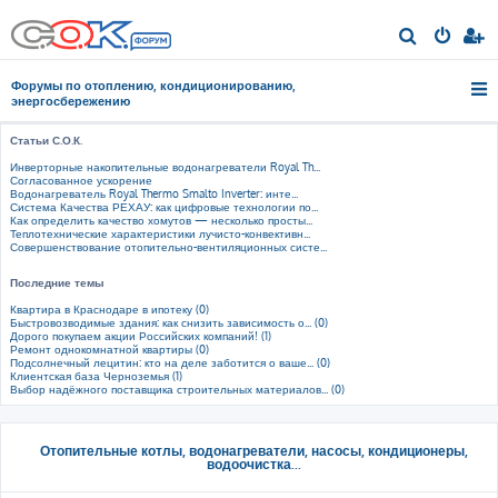
П
о
Форумы по отоплению, кондиционированию,
и
энергосбережению
с
Статьи С.О.К.
к
Инверторные накопительные водонагреватели Royal Th...
Согласованное ускорение
Водонагреватель Royal Thermo Smalto Inverter: инте...
Система Качества РЕХАУ: как цифровые технологии по...
Как определить качество хомутов — несколько просты...
Теплотехнические характеристики лучисто-конвективн...
Совершенствование отопительно-вентиляционных систе...
Последние темы
Квартира в Краснодаре в ипотеку (0)
Быстровозводимые здания: как снизить зависимость о... (0)
Дорого покупаем акции Российских компаний! (1)
Ремонт однокомнатной квартиры (0)
Подсолнечный лецитин: кто на деле заботится о ваше... (0)
Клиентская база Черноземья (1)
Выбор надёжного поставщика строительных материалов... (0)
Отопительные котлы, водонагреватели, насосы, кондиционеры,
водоочистка...