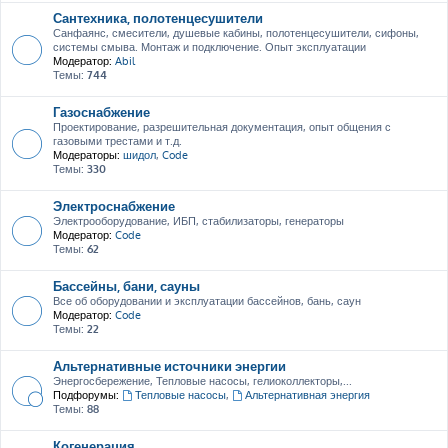
Сантехника, полотенцесушители
Санфаянс, смесители, душевые кабины, полотенцесушители, сифоны,
системы смыва. Монтаж и подключение. Опыт эксплуатации
Модератор:
Abil
Темы:
744
Газоснабжение
Проектирование, разрешительная документация, опыт общения с
газовыми трестами и т.д.
Модераторы:
шидол
,
Code
Темы:
330
Электроснабжение
Электрооборудование, ИБП, стабилизаторы, генераторы
Модератор:
Code
Темы:
62
Бассейны, бани, сауны
Все об оборудовании и эксплуатации бассейнов, бань, саун
Модератор:
Code
Темы:
22
Альтернативные источники энергии
Энергосбережение, Тепловые насосы, гелиоколлекторы,...
Подфорумы:
Тепловые насосы
,
Альтернативная энергия
Темы:
88
Когенерация