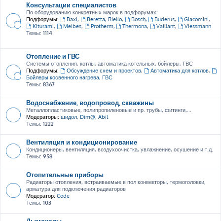
Консультации специалистов
По оборудованию конкретных марок в подфорумах:
Подфорумы:
Baxi
,
Beretta, Riello
,
Bosch
,
Buderus
,
Giacomini
,
Kiturami
,
Meibes
,
Protherm
,
Thermona
,
Vaillant
,
Viessmann
Темы:
1114
Отопление и ГВС
Системы отопления, котлы, автоматика котельных, бойлеры, ГВС
Подфорумы:
Обсуждение схем и проектов
,
Автоматика для котлов
,
Бойлеры косвенного нагрева, ГВС
Темы:
8367
Водоснабжение, водопровод, скважины
Металлопластиковые, полипропиленовые и пр. трубы, фитинги,...
Модераторы:
шидол
,
Dim@
,
Abil
Темы:
1222
Вентиляция и кондиционирование
Кондиционеры, вентиляция, воздухоочистка, увлажнение, осушение и т.д.
Темы:
958
Отопительные приборы
Радиаторы отопления, встраиваемые в пол конвекторы, термоголовки,
арматура для подключения радиаторов
Модератор:
Code
Темы:
103
Дымоходы