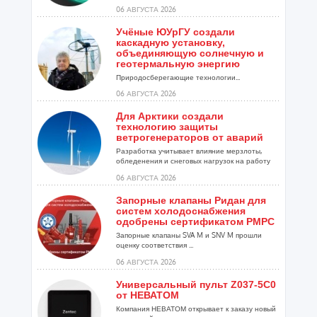
06 АВГУСТА 2026
Учёные ЮУрГУ создали
каскадную установку,
объединяющую солнечную и
геотермальную энергию
Природосберегающие технологии...
06 АВГУСТА 2026
Для Арктики создали
технологию защиты
ветрогенераторов от аварий
Разработка учитывает влияние мерзлоты,
обледенения и снеговых нагрузок на работу
установок...
06 АВГУСТА 2026
Запорные клапаны Ридан для
систем холодоснабжения
одобрены сертификатом РМРС
Запорные клапаны SVA M и SNV M прошли
оценку соответствия ...
06 АВГУСТА 2026
Универсальный пульт Z037-5C0
от НЕВАТОМ
Компания НЕВАТОМ открывает к заказу новый