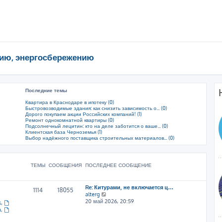
ию, энергосбережению
Последние темы
Квартира в Краснодаре в ипотеку (0)
Быстровозводимые здания: как снизить зависимость о... (0)
Дорого покупаем акции Российских компаний! (1)
Ремонт однокомнатной квартиры (0)
Подсолнечный лецитин: кто на деле заботится о ваше... (0)
Клиентская база Черноземья (1)
Выбор надёжного поставщика строительных материалов... (0)
ТЕМЫ
СООБЩЕНИЯ
ПОСЛЕДНЕЕ СООБЩЕНИЕ
Re: Китурами, не включается ц…
1114
18055
П
alterg
е
20 май 2026, 20:59
s
,
р
a
,
е
й