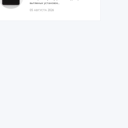
вытяжных установок...
05 АВГУСТА 2026
Гибридный тепловой насос PV/T
с одним общим испарителем
Исследователи предложили конструкцию
двухисточникового теплового насоса прямого
расширения ...
05 АВГУСТА 2026
21-й ежегодный форум
«ЦОД-2026»
Мероприятие пройдет 2-3 сентября в отеле
Radisson Slavyanskaya. Форум посетит более
двух тысяч участников...
05 АВГУСТА 2026
Корпорация «Термекс»
представила передовой опыт
роботизации участникам проекта
«Промтуризм.РФ»
Проект «Крутая Локация» ...
04 АВГУСТА 2026
Китайская Shenling представила
линейку тепловых насосов