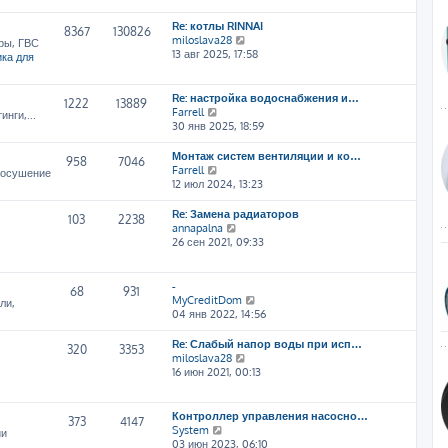
т
Re: котлы RINNAI
и
8367
130826
П
miloslava28
к
ры, ГВС
е
13 авг 2025, 17:58
п
ка для
р
о
е
с
й
л
Re: настройка водоснабжения и…
1222
13889
т
е
П
Farrell
нги,...
и
д
е
30 янв 2025, 18:59
к
н
р
п
е
е
Монтаж систем вентиляции и ко…
958
7046
о
м
й
П
Farrell
, осушение
с
у
т
е
12 июл 2024, 13:23
л
с
и
р
е
о
к
е
Re: Замена радиаторов
103
2238
д
о
п
й
П
annapalna
н
б
о
т
е
26 сен 2021, 09:33
е
щ
с
и
р
м
е
л
к
е
у
н
е
п
й
-
68
931
с
и
д
о
т
П
MyCreditDom
ли,
о
ю
н
с
и
е
04 янв 2022, 14:56
о
е
л
к
р
б
м
е
п
е
Re: Слабый напор воды при исп…
щ
320
3353
у
д
о
й
П
miloslava28
е
с
н
с
т
е
16 июн 2021, 00:13
н
о
е
л
и
р
и
о
м
е
к
е
ю
б
у
д
п
й
Контроллер управления насосно…
щ
373
4147
с
н
о
т
П
System
ии
е
о
е
с
и
е
03 июн 2023, 06:10
н