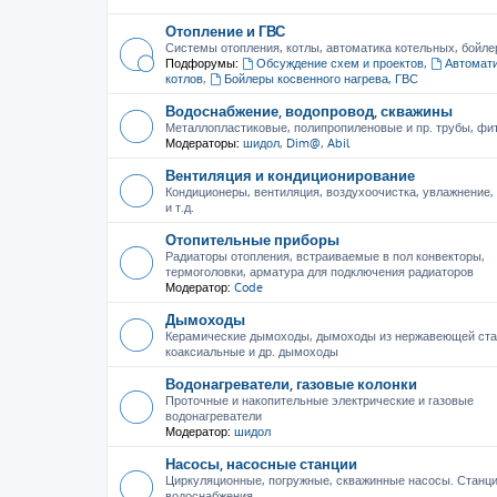
Отопление и ГВС
Системы отопления, котлы, автоматика котельных, бойле
Подфорумы:
Обсуждение схем и проектов
,
Автомати
котлов
,
Бойлеры косвенного нагрева, ГВС
Водоснабжение, водопровод, скважины
Металлопластиковые, полипропиленовые и пр. трубы, фити
Модераторы:
шидол
,
Dim@
,
Abil
Вентиляция и кондиционирование
Кондиционеры, вентиляция, воздухоочистка, увлажнение
и т.д.
Отопительные приборы
Радиаторы отопления, встраиваемые в пол конвекторы,
термоголовки, арматура для подключения радиаторов
Модератор:
Code
Дымоходы
Керамические дымоходы, дымоходы из нержавеющей ста
коаксиальные и др. дымоходы
Водонагреватели, газовые колонки
Проточные и накопительные электрические и газовые
водонагреватели
Модератор:
шидол
Насосы, насосные станции
Циркуляционные, погружные, скважинные насосы. Станц
водоснабжения.