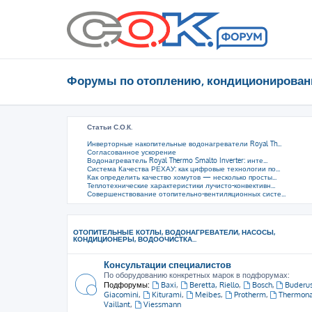
Форумы по отоплению, кондиционирован
Статьи С.О.К.
Инверторные накопительные водонагреватели Royal Th...
Согласованное ускорение
Водонагреватель Royal Thermo Smalto Inverter: инте...
Система Качества РЕХАУ: как цифровые технологии по...
Как определить качество хомутов — несколько просты...
Теплотехнические характеристики лучисто-конвективн...
Совершенствование отопительно-вентиляционных систе...
ОТОПИТЕЛЬНЫЕ КОТЛЫ, ВОДОНАГРЕВАТЕЛИ, НАСОСЫ,
КОНДИЦИОНЕРЫ, ВОДООЧИСТКА...
Консультации специалистов
По оборудованию конкретных марок в подфорумах:
Подфорумы:
Baxi
,
Beretta, Riello
,
Bosch
,
Buderu
Giacomini
,
Kiturami
,
Meibes
,
Protherm
,
Thermon
Vaillant
,
Viessmann