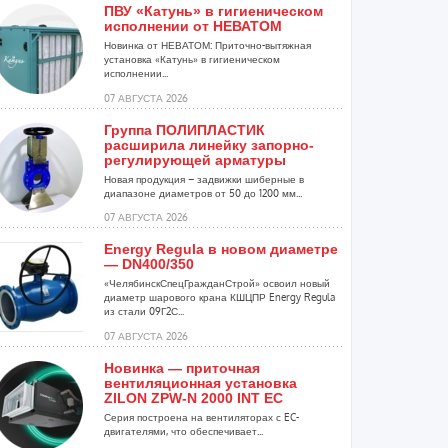
ПВУ «Катунь» в гигиеническом
исполнении от НЕВАТОМ
Новинка от НЕВАТОМ: Приточно-вытяжная
установка «Катунь» в гигиеническом
исполнении...
07 АВГУСТА 2026
Группа ПОЛИПЛАСТИК
расширила линейку запорно-
регулирующей арматуры
Новая продукция – задвижки шиберные в
диапазоне диаметров от 50 до 1200 мм...
07 АВГУСТА 2026
Energy Regula в новом диаметре
— DN400/350
«ЧелябинскСпецГражданСтрой» освоил новый
диаметр шарового крана КШЦПР Energy Regula
из стали 09Г2С...
07 АВГУСТА 2026
Новинка — приточная
вентиляционная установка
ZILON ZPW-N 2000 INT EC
Серия построена на вентиляторах с EC-
двигателями, что обеспечивает...