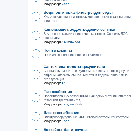
Модератор:
Code
Водоподготовка, фильтры для воды
Химическая водоподготовка, механические и картриджны
фильтры
Канализация, водоотведение, септики
Внутренняя канализация, очистка стоков. Септики, ЛОС,
препараты,...
Модераторы:
Dim@
,
Abil
Печи и камины
Печи для отопления, все типы каминов.
Сантехника, полотенцесушители
Санфаянс, смесители, душевые кабины, полотенцесушит
сифоны, системы смыва. Монтаж и подключение. Опыт
эксплуатации
Модератор:
Abil
Газоснабжение
Проектирование, разрешительная документация, опыт об
газовыми трестами и т.д.
Модераторы:
шидол
,
Code
Электроснабжение
Электрооборудование, ИБП, стабилизаторы, генераторы
Модератор:
Code
Бассейны, бани, сауны