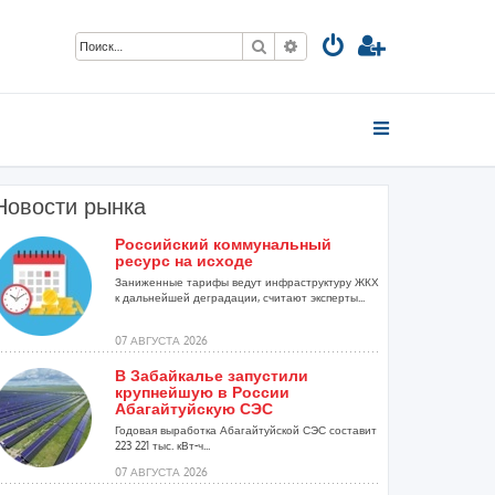
Поиск
Расширенный поиск
Новости рынка
Российский коммунальный
ресурс на исходе
Заниженные тарифы ведут инфраструктуру ЖКХ
к дальнейшей деградации, считают эксперты...
07 АВГУСТА 2026
В Забайкалье запустили
крупнейшую в России
Абагайтуйскую СЭС
Годовая выработка Абагайтуйской СЭС составит
223 221 тыс. кВт-ч...
07 АВГУСТА 2026