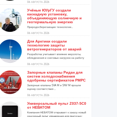
06 АВГУСТА 2026
Учёные ЮУрГУ создали
каскадную установку,
объединяющую солнечную и
геотермальную энергию
Природосберегающие технологии...
06 АВГУСТА 2026
Для Арктики создали
технологию защиты
ветрогенераторов от аварий
Разработка учитывает влияние мерзлоты,
обледенения и снеговых нагрузок на работу
установок...
06 АВГУСТА 2026
Запорные клапаны Ридан для
систем холодоснабжения
одобрены сертификатом РМРС
Запорные клапаны SVA M и SNV M прошли
оценку соответствия ...
06 АВГУСТА 2026
Универсальный пульт Z037-5C0
от НЕВАТОМ
Компания НЕВАТОМ открывает к заказу новый
сенсорный пульт управления для приточно-