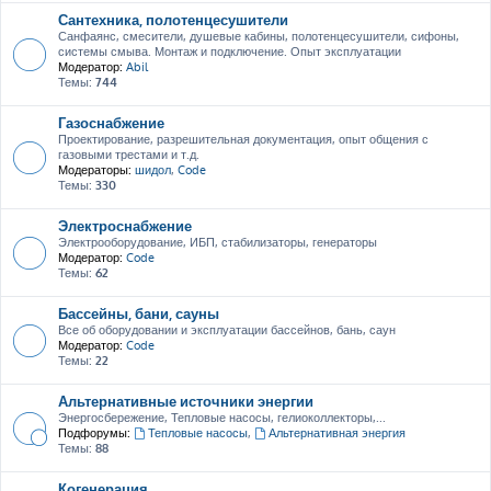
Сантехника, полотенцесушители
Санфаянс, смесители, душевые кабины, полотенцесушители, сифоны,
системы смыва. Монтаж и подключение. Опыт эксплуатации
Модератор:
Abil
Темы:
744
Газоснабжение
Проектирование, разрешительная документация, опыт общения с
газовыми трестами и т.д.
Модераторы:
шидол
,
Code
Темы:
330
Электроснабжение
Электрооборудование, ИБП, стабилизаторы, генераторы
Модератор:
Code
Темы:
62
Бассейны, бани, сауны
Все об оборудовании и эксплуатации бассейнов, бань, саун
Модератор:
Code
Темы:
22
Альтернативные источники энергии
Энергосбережение, Тепловые насосы, гелиоколлекторы,...
Подфорумы:
Тепловые насосы
,
Альтернативная энергия
Темы:
88
Когенерация