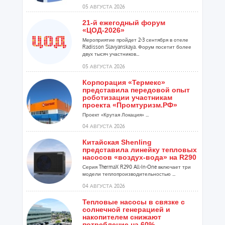
расширения ...
05 АВГУСТА 2026
21-й ежегодный форум
«ЦОД-2026»
Мероприятие пройдет 2-3 сентября в отеле
Radisson Slavyanskaya. Форум посетит более
двух тысяч участников...
05 АВГУСТА 2026
Корпорация «Термекс»
представила передовой опыт
роботизации участникам
проекта «Промтуризм.РФ»
Проект «Крутая Локация» ...
04 АВГУСТА 2026
Китайская Shenling
представила линейку тепловых
насосов «воздух-вода» на R290
Серия ThermaX R290 All-In-One включает три
модели теплопроизводительностью ...
04 АВГУСТА 2026
Тепловые насосы в связке с
солнечной генерацией и
накопителем снижают
потребление на 60%