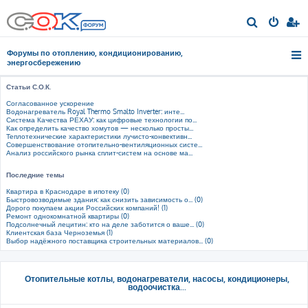
П
о
Форумы по отоплению, кондиционированию,
и
энергосбережению
с
Статьи С.О.К.
к
Согласованное ускорение
Водонагреватель Royal Thermo Smalto Inverter: инте...
Система Качества РЕХАУ: как цифровые технологии по...
Как определить качество хомутов — несколько просты...
Теплотехнические характеристики лучисто-конвективн...
Совершенствование отопительно-вентиляционных систе...
Анализ российского рынка сплит-систем на основе ма...
Последние темы
Квартира в Краснодаре в ипотеку (0)
Быстровозводимые здания: как снизить зависимость о... (0)
Дорого покупаем акции Российских компаний! (1)
Ремонт однокомнатной квартиры (0)
Подсолнечный лецитин: кто на деле заботится о ваше... (0)
Клиентская база Черноземья (1)
Выбор надёжного поставщика строительных материалов... (0)
Отопительные котлы, водонагреватели, насосы, кондиционеры,
водоочистка...