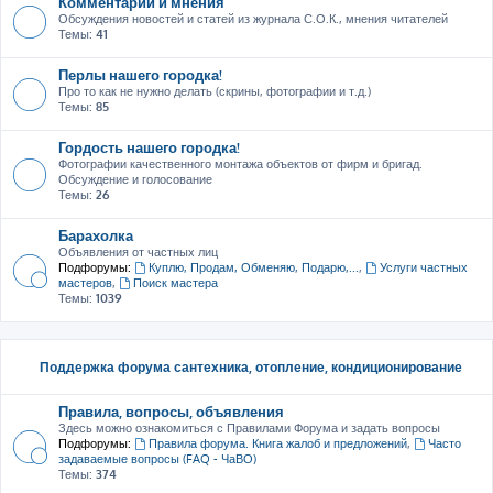
Комментарии и мнения
Обсуждения новостей и статей из журнала С.О.К., мнения читателей
Темы:
41
Перлы нашего городка!
Про то как не нужно делать (скрины, фотографии и т.д.)
Темы:
85
Гордость нашего городка!
Фотографии качественного монтажа объектов от фирм и бригад.
Обсуждение и голосование
Темы:
26
Барахолка
Объявления от частных лиц
Подфорумы:
Куплю, Продам, Обменяю, Подарю,...
,
Услуги частных
мастеров
,
Поиск мастера
Темы:
1039
Поддержка форума сантехника, отопление, кондиционирование
Правила, вопросы, объявления
Здесь можно ознакомиться с Правилами Форума и задать вопросы
Подфорумы:
Правила форума. Книга жалоб и предложений
,
Часто
задаваемые вопросы (FAQ - ЧаВО)
Темы:
374