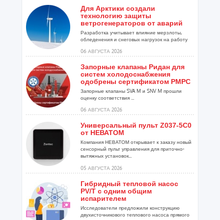
Для Арктики создали
технологию защиты
ветрогенераторов от аварий
Разработка учитывает влияние мерзлоты,
обледенения и снеговых нагрузок на работу
установок...
06 АВГУСТА 2026
Запорные клапаны Ридан для
систем холодоснабжения
одобрены сертификатом РМРС
Запорные клапаны SVA M и SNV M прошли
оценку соответствия ...
06 АВГУСТА 2026
Универсальный пульт Z037-5C0
от НЕВАТОМ
Компания НЕВАТОМ открывает к заказу новый
сенсорный пульт управления для приточно-
вытяжных установок...
05 АВГУСТА 2026
Гибридный тепловой насос
PV/T с одним общим
испарителем
Исследователи предложили конструкцию
двухисточникового теплового насоса прямого