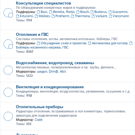
Консультации специалистов
По оборудованию конкретных марок в подфорумах:
Подфорумы:
Baxi
,
Beretta, Riello
,
Bosch
,
Buderus
,
Giacomini
,
Kiturami
,
Meibes
,
Protherm
,
Thermona
,
Vaillant
,
Viessmann
Темы:
1114
Отопление и ГВС
Системы отопления, котлы, автоматика котельных, бойлеры, ГВС
Подфорумы:
Обсуждение схем и проектов
,
Автоматика для котлов
,
Бойлеры косвенного нагрева, ГВС
Темы:
8367
Водоснабжение, водопровод, скважины
Металлопластиковые, полипропиленовые и пр. трубы, фитинги,...
Модераторы:
шидол
,
Dim@
,
Abil
Темы:
1222
Вентиляция и кондиционирование
Кондиционеры, вентиляция, воздухоочистка, увлажнение, осушение и т.д.
Темы:
958
Отопительные приборы
Радиаторы отопления, встраиваемые в пол конвекторы, термоголовки,
арматура для подключения радиаторов
Модератор:
Code
Темы:
103
Дымоходы