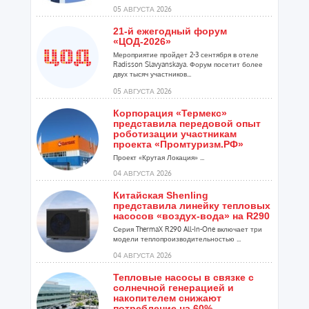
расширения ...
05 АВГУСТА 2026
21-й ежегодный форум
«ЦОД-2026»
Мероприятие пройдет 2-3 сентября в отеле
Radisson Slavyanskaya. Форум посетит более
двух тысяч участников...
05 АВГУСТА 2026
Корпорация «Термекс»
представила передовой опыт
роботизации участникам
проекта «Промтуризм.РФ»
Проект «Крутая Локация» ...
04 АВГУСТА 2026
Китайская Shenling
представила линейку тепловых
насосов «воздух-вода» на R290
Серия ThermaX R290 All-In-One включает три
модели теплопроизводительностью ...
04 АВГУСТА 2026
Тепловые насосы в связке с
солнечной генерацией и
накопителем снижают
потребление на 60%