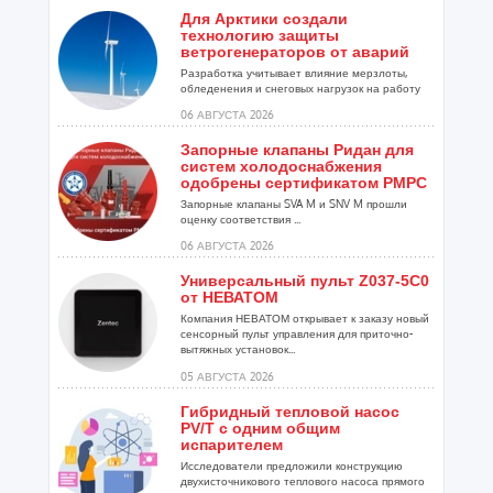
Для Арктики создали
технологию защиты
ветрогенераторов от аварий
Разработка учитывает влияние мерзлоты,
обледенения и снеговых нагрузок на работу
установок...
06 АВГУСТА 2026
Запорные клапаны Ридан для
систем холодоснабжения
одобрены сертификатом РМРС
Запорные клапаны SVA M и SNV M прошли
оценку соответствия ...
06 АВГУСТА 2026
Универсальный пульт Z037-5C0
от НЕВАТОМ
Компания НЕВАТОМ открывает к заказу новый
сенсорный пульт управления для приточно-
вытяжных установок...
05 АВГУСТА 2026
Гибридный тепловой насос
PV/T с одним общим
испарителем
Исследователи предложили конструкцию
двухисточникового теплового насоса прямого