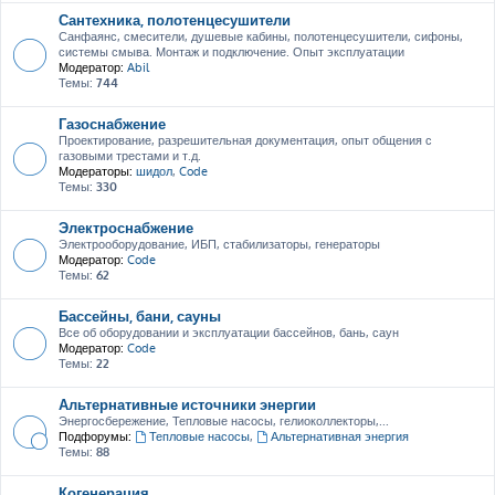
Сантехника, полотенцесушители
Санфаянс, смесители, душевые кабины, полотенцесушители, сифоны,
системы смыва. Монтаж и подключение. Опыт эксплуатации
Модератор:
Abil
Темы:
744
Газоснабжение
Проектирование, разрешительная документация, опыт общения с
газовыми трестами и т.д.
Модераторы:
шидол
,
Code
Темы:
330
Электроснабжение
Электрооборудование, ИБП, стабилизаторы, генераторы
Модератор:
Code
Темы:
62
Бассейны, бани, сауны
Все об оборудовании и эксплуатации бассейнов, бань, саун
Модератор:
Code
Темы:
22
Альтернативные источники энергии
Энергосбережение, Тепловые насосы, гелиоколлекторы,...
Подфорумы:
Тепловые насосы
,
Альтернативная энергия
Темы:
88
Когенерация