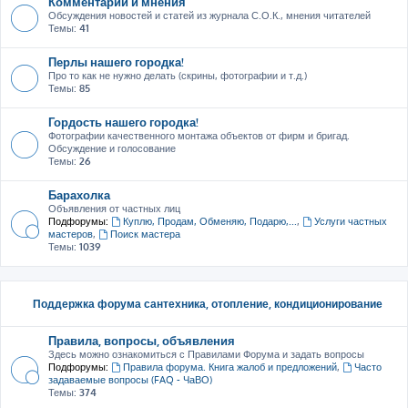
Комментарии и мнения
Обсуждения новостей и статей из журнала С.О.К., мнения читателей
Темы:
41
Перлы нашего городка!
Про то как не нужно делать (скрины, фотографии и т.д.)
Темы:
85
Гордость нашего городка!
Фотографии качественного монтажа объектов от фирм и бригад.
Обсуждение и голосование
Темы:
26
Барахолка
Объявления от частных лиц
Подфорумы:
Куплю, Продам, Обменяю, Подарю,...
,
Услуги частных
мастеров
,
Поиск мастера
Темы:
1039
Поддержка форума сантехника, отопление, кондиционирование
Правила, вопросы, объявления
Здесь можно ознакомиться с Правилами Форума и задать вопросы
Подфорумы:
Правила форума. Книга жалоб и предложений
,
Часто
задаваемые вопросы (FAQ - ЧаВО)
Темы:
374