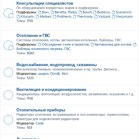
Консультации специалистов
По оборудованию конкретных марок в подфорумах:
Подфорумы:
Baxi
,
Beretta, Riello
,
Bosch
,
Buderus
,
Giacomini
,
Kiturami
,
Meibes
,
Protherm
,
Thermona
,
Vaillant
,
Viessmann
Темы:
1114
Отопление и ГВС
Системы отопления, котлы, автоматика котельных, бойлеры, ГВС
Подфорумы:
Обсуждение схем и проектов
,
Автоматика для котлов
,
Бойлеры косвенного нагрева, ГВС
Темы:
8367
Водоснабжение, водопровод, скважины
Металлопластиковые, полипропиленовые и пр. трубы, фитинги,...
Модераторы:
шидол
,
Dim@
,
Abil
Темы:
1222
Вентиляция и кондиционирование
Кондиционеры, вентиляция, воздухоочистка, увлажнение, осушение и т.д.
Темы:
958
Отопительные приборы
Радиаторы отопления, встраиваемые в пол конвекторы, термоголовки,
арматура для подключения радиаторов
Модератор:
Code
Темы:
103
Дымоходы