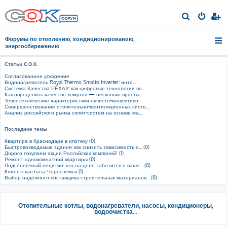
П
о
Форумы по отоплению, кондиционированию,
и
энергосбережению
с
Статьи С.О.К.
к
Согласованное ускорение
Водонагреватель Royal Thermo Smalto Inverter: инте...
Система Качества РЕХАУ: как цифровые технологии по...
Как определить качество хомутов — несколько просты...
Теплотехнические характеристики лучисто-конвективн...
Совершенствование отопительно-вентиляционных систе...
Анализ российского рынка сплит-систем на основе ма...
Последние темы
Квартира в Краснодаре в ипотеку (0)
Быстровозводимые здания: как снизить зависимость о... (0)
Дорого покупаем акции Российских компаний! (1)
Ремонт однокомнатной квартиры (0)
Подсолнечный лецитин: кто на деле заботится о ваше... (0)
Клиентская база Черноземья (1)
Выбор надёжного поставщика строительных материалов... (0)
Отопительные котлы, водонагреватели, насосы, кондиционеры,
водоочистка...