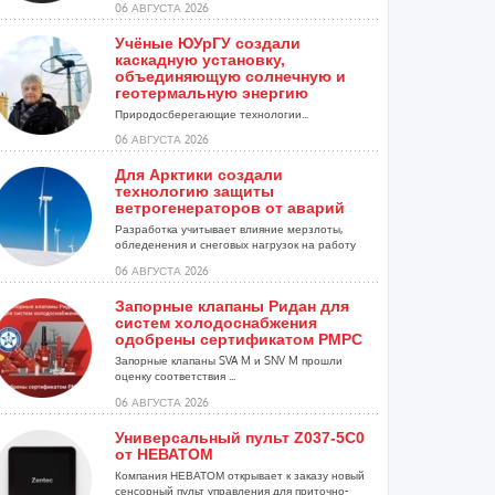
06 АВГУСТА 2026
Учёные ЮУрГУ создали
каскадную установку,
объединяющую солнечную и
геотермальную энергию
Природосберегающие технологии...
06 АВГУСТА 2026
Для Арктики создали
технологию защиты
ветрогенераторов от аварий
Разработка учитывает влияние мерзлоты,
обледенения и снеговых нагрузок на работу
установок...
06 АВГУСТА 2026
Запорные клапаны Ридан для
систем холодоснабжения
одобрены сертификатом РМРС
Запорные клапаны SVA M и SNV M прошли
оценку соответствия ...
06 АВГУСТА 2026
Универсальный пульт Z037-5C0
от НЕВАТОМ
Компания НЕВАТОМ открывает к заказу новый
сенсорный пульт управления для приточно-