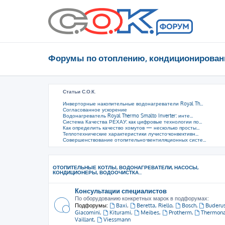
Форумы по отоплению, кондиционирован
Статьи С.О.К.
Инверторные накопительные водонагреватели Royal Th...
Согласованное ускорение
Водонагреватель Royal Thermo Smalto Inverter: инте...
Система Качества РЕХАУ: как цифровые технологии по...
Как определить качество хомутов — несколько просты...
Теплотехнические характеристики лучисто-конвективн...
Совершенствование отопительно-вентиляционных систе...
ОТОПИТЕЛЬНЫЕ КОТЛЫ, ВОДОНАГРЕВАТЕЛИ, НАСОСЫ,
КОНДИЦИОНЕРЫ, ВОДООЧИСТКА...
Консультации специалистов
По оборудованию конкретных марок в подфорумах:
Подфорумы:
Baxi
,
Beretta, Riello
,
Bosch
,
Buderu
Giacomini
,
Kiturami
,
Meibes
,
Protherm
,
Thermon
Vaillant
,
Viessmann