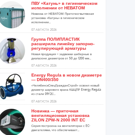
ПВУ «Катунь» в гигиеническом
исполнении от НЕВАТОМ
Новинка от НЕВАТОМ: Приточно-вытяжная
установка «Катунь» в гигиеническом
исполнении...
07 АВГУСТА 2026
Группа ПОЛИПЛАСТИК
расширила линейку запорно-
регулирующей арматуры
Новая продукция – задвижки шиберные в
диапазоне диаметров от 50 до 1200 мм...
07 АВГУСТА 2026
Energy Regula в новом диаметре
— DN400/350
«ЧелябинскСпецГражданСтрой» освоил новый
диаметр шарового крана КШЦПР Energy Regula
из стали 09Г2С...
07 АВГУСТА 2026
Новинка — приточная
вентиляционная установка
ZILON ZPW-N 2000 INT EC
Серия построена на вентиляторах с EC-
двигателями, что обеспечивает...