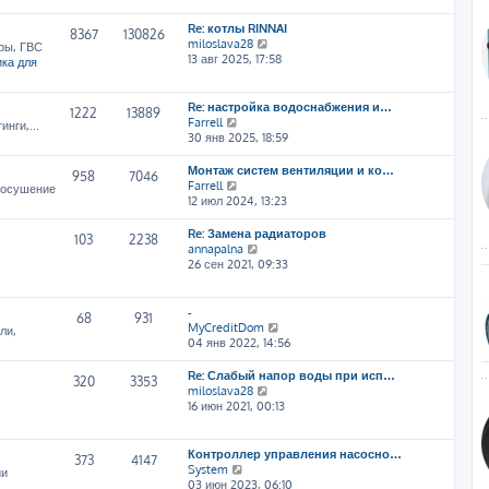
т
Re: котлы RINNAI
и
8367
130826
П
miloslava28
к
ры, ГВС
е
13 авг 2025, 17:58
п
ка для
р
о
е
с
й
л
Re: настройка водоснабжения и…
1222
13889
т
е
П
Farrell
нги,...
и
д
е
30 янв 2025, 18:59
к
н
р
п
е
е
Монтаж систем вентиляции и ко…
958
7046
о
м
й
П
Farrell
, осушение
с
у
т
е
12 июл 2024, 13:23
л
с
и
р
е
о
к
е
Re: Замена радиаторов
103
2238
д
о
п
й
П
annapalna
н
б
о
т
е
26 сен 2021, 09:33
е
щ
с
и
р
м
е
л
к
е
у
н
е
п
й
-
68
931
с
и
д
о
т
П
MyCreditDom
ли,
о
ю
н
с
и
е
04 янв 2022, 14:56
о
е
л
к
р
б
м
е
п
е
Re: Слабый напор воды при исп…
щ
320
3353
у
д
о
й
П
miloslava28
е
с
н
с
т
е
16 июн 2021, 00:13
н
о
е
л
и
р
и
о
м
е
к
е
ю
б
у
д
п
й
Контроллер управления насосно…
щ
373
4147
с
н
о
т
П
System
ии
е
о
е
с
и
е
03 июн 2023, 06:10
н