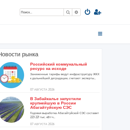
Поиск
Расширенный поиск
Новости рынка
Российский коммунальный
ресурс на исходе
Заниженные тарифы ведут инфраструктуру ЖКХ
к дальнейшей деградации, считают эксперты...
07 АВГУСТА 2026
В Забайкалье запустили
крупнейшую в России
Абагайтуйскую СЭС
Годовая выработка Абагайтуйской СЭС составит
223 221 тыс. кВт-ч...
07 АВГУСТА 2026