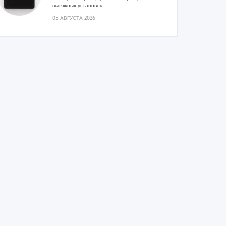
вытяжных установок...
05 АВГУСТА 2026
Гибридный тепловой насос PV/T
с одним общим испарителем
Исследователи предложили конструкцию
двухисточникового теплового насоса прямого
расширения ...
05 АВГУСТА 2026
21-й ежегодный форум
«ЦОД-2026»
Мероприятие пройдет 2-3 сентября в отеле
Radisson Slavyanskaya. Форум посетит более
двух тысяч участников...
05 АВГУСТА 2026
Корпорация «Термекс»
представила передовой опыт
роботизации участникам проекта
«Промтуризм.РФ»
Проект «Крутая Локация» ...
04 АВГУСТА 2026
Китайская Shenling представила
линейку тепловых насосов