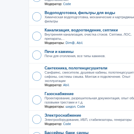
Модератор:
Code
Водоподготовка, фильтры для воды
Химическая водоподготовка, механические и картриджны
фильтры
Канализация, водоотведение, септики
Внутренняя канализация, очистка стоков. Септики, ЛОС,
препараты,...
Модераторы:
Dim@
,
Abil
Печи и камины
Печи для отопления, все типы каминов.
Сантехника, полотенцесушители
Санфаянс, смесители, душевые кабины, полотенцесушит
сифоны, системы смыва. Монтаж и подключение. Опыт
эксплуатации
Модератор:
Abil
Газоснабжение
Проектирование, разрешительная документация, опыт об
газовыми трестами и т.д.
Модераторы:
шидол
,
Code
Электроснабжение
Электрооборудование, ИБП, стабилизаторы, генераторы
Модератор:
Code
Бассейны, бани, сауны