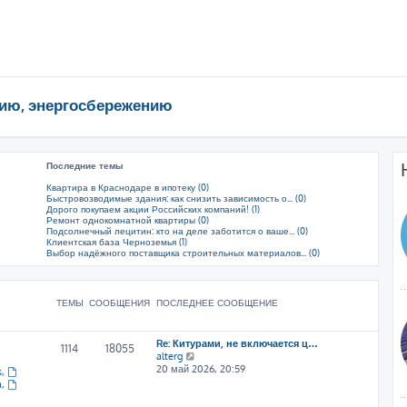
ию, энергосбережению
Последние темы
Квартира в Краснодаре в ипотеку (0)
Быстровозводимые здания: как снизить зависимость о... (0)
Дорого покупаем акции Российских компаний! (1)
Ремонт однокомнатной квартиры (0)
Подсолнечный лецитин: кто на деле заботится о ваше... (0)
Клиентская база Черноземья (1)
Выбор надёжного поставщика строительных материалов... (0)
ТЕМЫ
СООБЩЕНИЯ
ПОСЛЕДНЕЕ СООБЩЕНИЕ
Re: Китурами, не включается ц…
1114
18055
П
alterg
е
20 май 2026, 20:59
s
,
р
a
,
е
й