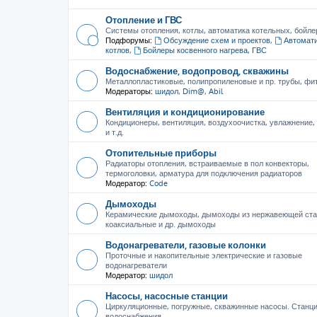
Отопление и ГВС
Системы отопления, котлы, автоматика котельных, бойле
Подфорумы:
Обсуждение схем и проектов
,
Автомати
котлов
,
Бойлеры косвенного нагрева, ГВС
Водоснабжение, водопровод, скважины
Металлопластиковые, полипропиленовые и пр. трубы, фити
Модераторы:
шидол
,
Dim@
,
Abil
Вентиляция и кондиционирование
Кондиционеры, вентиляция, воздухоочистка, увлажнение
и т.д.
Отопительные приборы
Радиаторы отопления, встраиваемые в пол конвекторы,
термоголовки, арматура для подключения радиаторов
Модератор:
Code
Дымоходы
Керамические дымоходы, дымоходы из нержавеющей ста
коаксиальные и др. дымоходы
Водонагреватели, газовые колонки
Проточные и накопительные электрические и газовые
водонагреватели
Модератор:
шидол
Насосы, насосные станции
Циркуляционные, погружные, скважинные насосы. Станц
водоснабжения.