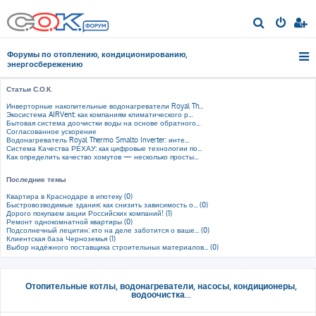
П
о
Форумы по отоплению, кондиционированию,
и
энергосбережению
с
Статьи С.О.К.
к
Инверторные накопительные водонагреватели Royal Th...
Экосистема AIRVent: как компаниям климатического р...
Бытовая система доочистки воды на основе обратного...
Согласованное ускорение
Водонагреватель Royal Thermo Smalto Inverter: инте...
Система Качества РЕХАУ: как цифровые технологии по...
Как определить качество хомутов — несколько просты...
Последние темы
Квартира в Краснодаре в ипотеку (0)
Быстровозводимые здания: как снизить зависимость о... (0)
Дорого покупаем акции Российских компаний! (1)
Ремонт однокомнатной квартиры (0)
Подсолнечный лецитин: кто на деле заботится о ваше... (0)
Клиентская база Черноземья (1)
Выбор надёжного поставщика строительных материалов... (0)
Отопительные котлы, водонагреватели, насосы, кондиционеры,
водоочистка...