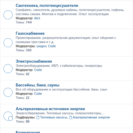
Сантехника, полотенцесушители
Санфаянс, смесители, душевые кабины, полотенцесушители, сифоны,
системы смыва. Монтаж и подключение. Опыт эксплуатации
Модератор:
Abil
Темы:
744
Газоснабжение
Проектирование, разрешительная документация, опыт общения с
газовыми трестами и т.д.
Модераторы:
шидол
,
Code
Темы:
330
Электроснабжение
Электрооборудование, ИБП, стабилизаторы, генераторы
Модератор:
Code
Темы:
62
Бассейны, бани, сауны
Все об оборудовании и эксплуатации бассейнов, бань, саун
Модератор:
Code
Темы:
22
Альтернативные источники энергии
Энергосбережение, Тепловые насосы, гелиоколлекторы,...
Подфорумы:
Тепловые насосы
,
Альтернативная энергия
Темы:
88
Когенерация