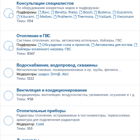
Консультации специалистов
По оборудованию конкретных марок в подфорумах:
Подфорумы:
Baxi
,
Beretta, Riello
,
Bosch
,
Buderus
,
Giacomini
,
Kiturami
,
Meibes
,
Protherm
,
Thermona
,
Vaillant
,
Viessmann
Темы:
1114
Отопление и ГВС
Системы отопления, котлы, автоматика котельных, бойлеры, ГВС
Подфорумы:
Обсуждение схем и проектов
,
Автоматика для котлов
,
Бойлеры косвенного нагрева, ГВС
Темы:
8367
Водоснабжение, водопровод, скважины
Металлопластиковые, полипропиленовые и пр. трубы, фитинги,...
Модераторы:
шидол
,
Dim@
,
Abil
Темы:
1222
Вентиляция и кондиционирование
Кондиционеры, вентиляция, воздухоочистка, увлажнение, осушение и т.д.
Темы:
958
Отопительные приборы
Радиаторы отопления, встраиваемые в пол конвекторы, термоголовки,
арматура для подключения радиаторов
Модератор:
Code
Темы:
103
Дымоходы