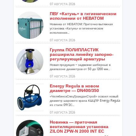
07 АВГУСТА 2026
ПВУ «Катунь» в гигиеническом
исполнении от НЕВАТОМ
Новинка от НЕВАТОМ: Приточно-вытяжная
установка «Катунь» в гигиеническом
исполнении...
07 АВГУСТА 2026
Группа ПОЛИПЛАСТИК
расширила линейку запорно-
регулирующей арматуры
Новая продукция – задвижки шиберные в
диапазоне диаметров от 50 до 1200 мм...
07 АВГУСТА 2026
Energy Regula в новом
диаметре — DN400/350
«ЧелябинскСпецГражданСтрой» освоил новый
диаметр шарового крана КШЦПР Energy Regula
из стали 09Г2С...
07 АВГУСТА 2026
Новинка — приточная
вентиляционная установка
ZILON ZPW-N 2000 INT EC