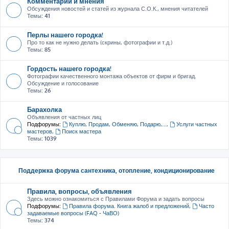
Комментарии и мнения
Обсуждения новостей и статей из журнала С.О.К., мнения читателей
Темы:
41
Перлы нашего городка!
Про то как не нужно делать (скрины, фотографии и т.д.)
Темы:
85
Гордость нашего городка!
Фотографии качественного монтажа объектов от фирм и бригад.
Обсуждение и голосование
Темы:
26
Барахолка
Объявления от частных лиц
Подфорумы:
Куплю, Продам, Обменяю, Подарю,...
,
Услуги частных
мастеров
,
Поиск мастера
Темы:
1039
Поддержка форума сантехника, отопление, кондиционирование
Правила, вопросы, объявления
Здесь можно ознакомиться с Правилами Форума и задать вопросы
Подфорумы:
Правила форума. Книга жалоб и предложений
,
Часто
задаваемые вопросы (FAQ - ЧаВО)
Темы:
374