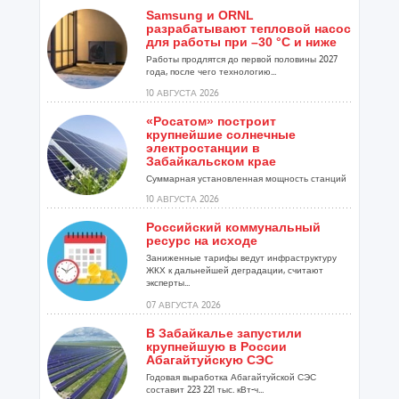
Samsung и ORNL
разрабатывают тепловой насос
для работы при –30 °C и ниже
Работы продлятся до первой половины 2027
года, после чего технологию...
10 АВГУСТА 2026
«Росатом» построит
крупнейшие солнечные
электростанции в
Забайкальском крае
Суммарная установленная мощность станций
составит 274 МВт...
10 АВГУСТА 2026
Российский коммунальный
ресурс на исходе
Заниженные тарифы ведут инфраструктуру
ЖКХ к дальнейшей деградации, считают
эксперты...
07 АВГУСТА 2026
В Забайкалье запустили
крупнейшую в России
Абагайтуйскую СЭС
Годовая выработка Абагайтуйской СЭС
составит 223 221 тыс. кВт-ч...