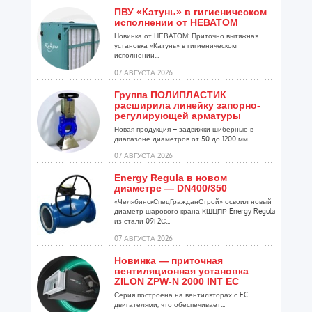
ПВУ «Катунь» в гигиеническом
исполнении от НЕВАТОМ
Новинка от НЕВАТОМ: Приточно-вытяжная
установка «Катунь» в гигиеническом
исполнении...
07 АВГУСТА 2026
Группа ПОЛИПЛАСТИК
расширила линейку запорно-
регулирующей арматуры
Новая продукция – задвижки шиберные в
диапазоне диаметров от 50 до 1200 мм...
07 АВГУСТА 2026
Energy Regula в новом
диаметре — DN400/350
«ЧелябинскСпецГражданСтрой» освоил новый
диаметр шарового крана КШЦПР Energy Regula
из стали 09Г2С...
07 АВГУСТА 2026
Новинка — приточная
вентиляционная установка
ZILON ZPW-N 2000 INT EC
Серия построена на вентиляторах с EC-
двигателями, что обеспечивает...