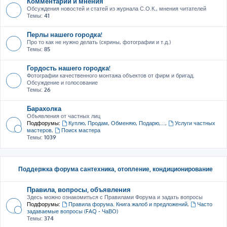
Комментарии и мнения
Обсуждения новостей и статей из журнала С.О.К., мнения читателей
Темы:
41
Перлы нашего городка!
Про то как не нужно делать (скрины, фотографии и т.д.)
Темы:
85
Гордость нашего городка!
Фотографии качественного монтажа объектов от фирм и бригад.
Обсуждение и голосование
Темы:
26
Барахолка
Объявления от частных лиц
Подфорумы:
Куплю, Продам, Обменяю, Подарю,...
,
Услуги частных
мастеров
,
Поиск мастера
Темы:
1039
Поддержка форума сантехника, отопление, кондиционирование
Правила, вопросы, объявления
Здесь можно ознакомиться с Правилами Форума и задать вопросы
Подфорумы:
Правила форума. Книга жалоб и предложений
,
Часто
задаваемые вопросы (FAQ - ЧаВО)
Темы:
374