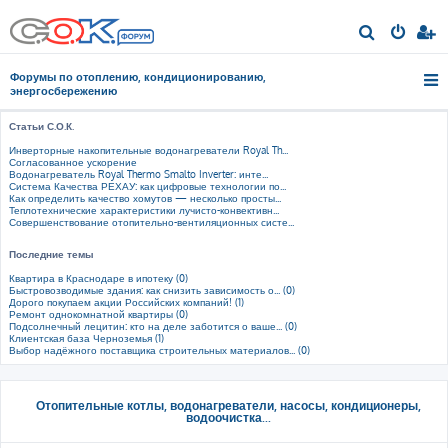
П
о
Форумы по отоплению, кондиционированию,
и
энергосбережению
с
Статьи С.О.К.
к
Инверторные накопительные водонагреватели Royal Th...
Согласованное ускорение
Водонагреватель Royal Thermo Smalto Inverter: инте...
Система Качества РЕХАУ: как цифровые технологии по...
Как определить качество хомутов — несколько просты...
Теплотехнические характеристики лучисто-конвективн...
Совершенствование отопительно-вентиляционных систе...
Последние темы
Квартира в Краснодаре в ипотеку (0)
Быстровозводимые здания: как снизить зависимость о... (0)
Дорого покупаем акции Российских компаний! (1)
Ремонт однокомнатной квартиры (0)
Подсолнечный лецитин: кто на деле заботится о ваше... (0)
Клиентская база Черноземья (1)
Выбор надёжного поставщика строительных материалов... (0)
Отопительные котлы, водонагреватели, насосы, кондиционеры,
водоочистка...