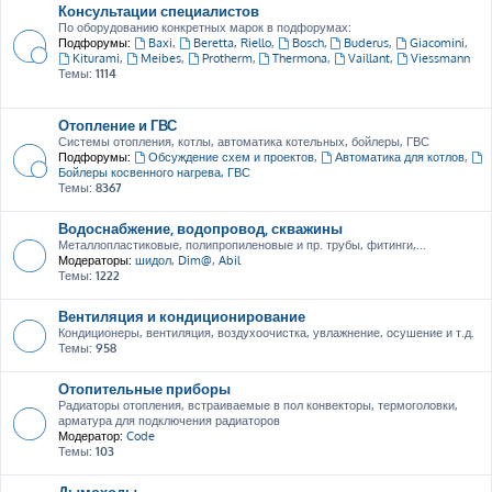
Консультации специалистов
По оборудованию конкретных марок в подфорумах:
Подфорумы:
Baxi
,
Beretta, Riello
,
Bosch
,
Buderus
,
Giacomini
,
Kiturami
,
Meibes
,
Protherm
,
Thermona
,
Vaillant
,
Viessmann
Темы:
1114
Отопление и ГВС
Системы отопления, котлы, автоматика котельных, бойлеры, ГВС
Подфорумы:
Обсуждение схем и проектов
,
Автоматика для котлов
,
Бойлеры косвенного нагрева, ГВС
Темы:
8367
Водоснабжение, водопровод, скважины
Металлопластиковые, полипропиленовые и пр. трубы, фитинги,...
Модераторы:
шидол
,
Dim@
,
Abil
Темы:
1222
Вентиляция и кондиционирование
Кондиционеры, вентиляция, воздухоочистка, увлажнение, осушение и т.д.
Темы:
958
Отопительные приборы
Радиаторы отопления, встраиваемые в пол конвекторы, термоголовки,
арматура для подключения радиаторов
Модератор:
Code
Темы:
103
Дымоходы