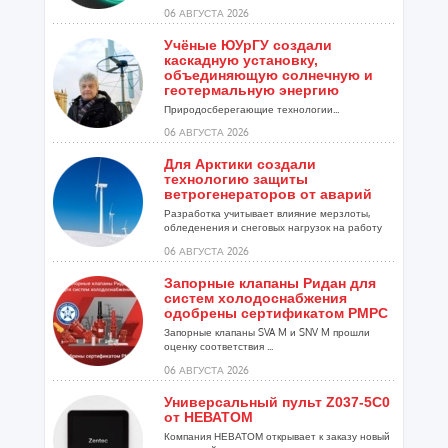
06 АВГУСТА 2026
Учёные ЮУрГУ создали
каскадную установку,
объединяющую солнечную и
геотермальную энергию
Природосберегающие технологии...
06 АВГУСТА 2026
Для Арктики создали
технологию защиты
ветрогенераторов от аварий
Разработка учитывает влияние мерзлоты,
обледенения и снеговых нагрузок на работу
установок...
06 АВГУСТА 2026
Запорные клапаны Ридан для
систем холодоснабжения
одобрены сертификатом РМРС
Запорные клапаны SVA M и SNV M прошли
оценку соответствия ...
06 АВГУСТА 2026
Универсальный пульт Z037-5C0
от НЕВАТОМ
Компания НЕВАТОМ открывает к заказу новый