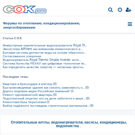
П
о
Форумы по отоплению, кондиционированию,
и
энергосбережению
с
Статьи С.О.К.
к
Инверторные накопительные водонагреватели Royal Th...
Экосистема AIRVent: как компаниям климатического р...
Бытовая система доочистки воды на основе обратного...
Согласованное ускорение
Водонагреватель Royal Thermo Smalto Inverter: инте...
Система Качества РЕХАУ: как цифровые технологии по...
Как определить качество хомутов — несколько просты...
Последние темы
Квартира в Краснодаре в ипотеку (0)
Быстровозводимые здания: как снизить зависимость о... (0)
Дорого покупаем акции Российских компаний! (1)
Ремонт однокомнатной квартиры (0)
Подсолнечный лецитин: кто на деле заботится о ваше... (0)
Клиентская база Черноземья (1)
Выбор надёжного поставщика строительных материалов... (0)
Отопительные котлы, водонагреватели, насосы, кондиционеры,
водоочистка...