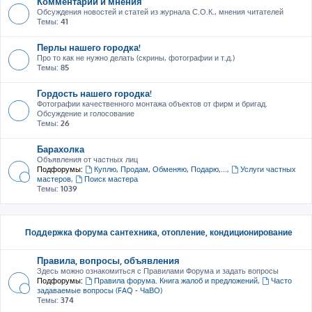
Комментарии и мнения
Обсуждения новостей и статей из журнала С.О.К., мнения читателей
Темы:
41
Перлы нашего городка!
Про то как не нужно делать (скрины, фотографии и т.д.)
Темы:
85
Гордость нашего городка!
Фотографии качественного монтажа объектов от фирм и бригад.
Обсуждение и голосование
Темы:
26
Барахолка
Объявления от частных лиц
Подфорумы:
Куплю, Продам, Обменяю, Подарю,...
,
Услуги частных
мастеров
,
Поиск мастера
Темы:
1039
Поддержка форума сантехника, отопление, кондиционирование
Правила, вопросы, объявления
Здесь можно ознакомиться с Правилами Форума и задать вопросы
Подфорумы:
Правила форума. Книга жалоб и предложений
,
Часто
задаваемые вопросы (FAQ - ЧаВО)
Темы:
374