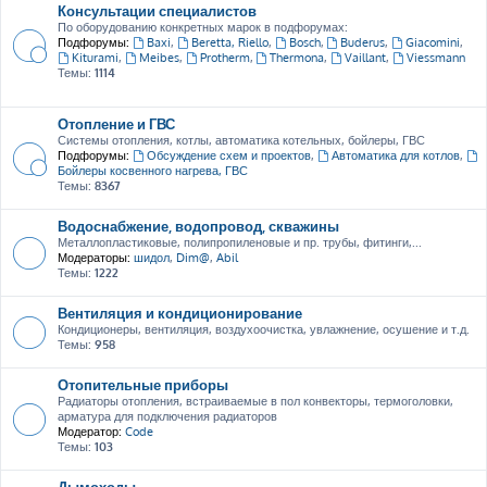
Консультации специалистов
По оборудованию конкретных марок в подфорумах:
Подфорумы:
Baxi
,
Beretta, Riello
,
Bosch
,
Buderus
,
Giacomini
,
Kiturami
,
Meibes
,
Protherm
,
Thermona
,
Vaillant
,
Viessmann
Темы:
1114
Отопление и ГВС
Системы отопления, котлы, автоматика котельных, бойлеры, ГВС
Подфорумы:
Обсуждение схем и проектов
,
Автоматика для котлов
,
Бойлеры косвенного нагрева, ГВС
Темы:
8367
Водоснабжение, водопровод, скважины
Металлопластиковые, полипропиленовые и пр. трубы, фитинги,...
Модераторы:
шидол
,
Dim@
,
Abil
Темы:
1222
Вентиляция и кондиционирование
Кондиционеры, вентиляция, воздухоочистка, увлажнение, осушение и т.д.
Темы:
958
Отопительные приборы
Радиаторы отопления, встраиваемые в пол конвекторы, термоголовки,
арматура для подключения радиаторов
Модератор:
Code
Темы:
103
Дымоходы