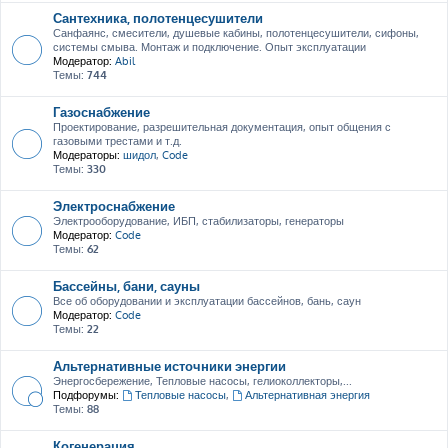
Сантехника, полотенцесушители
Санфаянс, смесители, душевые кабины, полотенцесушители, сифоны,
системы смыва. Монтаж и подключение. Опыт эксплуатации
Модератор:
Abil
Темы:
744
Газоснабжение
Проектирование, разрешительная документация, опыт общения с
газовыми трестами и т.д.
Модераторы:
шидол
,
Code
Темы:
330
Электроснабжение
Электрооборудование, ИБП, стабилизаторы, генераторы
Модератор:
Code
Темы:
62
Бассейны, бани, сауны
Все об оборудовании и эксплуатации бассейнов, бань, саун
Модератор:
Code
Темы:
22
Альтернативные источники энергии
Энергосбережение, Тепловые насосы, гелиоколлекторы,...
Подфорумы:
Тепловые насосы
,
Альтернативная энергия
Темы:
88
Когенерация