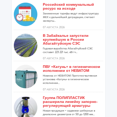
Российский коммунальный
ресурс на исходе
Заниженные тарифы ведут инфраструктуру
ЖКХ к дальнейшей деградации, считают
эксперты...
07 АВГУСТА 2026
В Забайкалье запустили
крупнейшую в России
Абагайтуйскую СЭС
Годовая выработка Абагайтуйской СЭС
составит 223 221 тыс. кВт-ч...
07 АВГУСТА 2026
ПВУ «Катунь» в гигиеническом
исполнении от НЕВАТОМ
Новинка от НЕВАТОМ: Приточно-вытяжная
установка «Катунь» в гигиеническом
исполнении...
07 АВГУСТА 2026
Группа ПОЛИПЛАСТИК
расширила линейку запорно-
регулирующей арматуры
Новая продукция – задвижки шиберные в
диапазоне диаметров от 50 до 1200 мм...