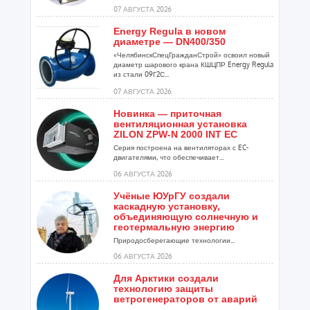
07 АВГУСТА 2026
Energy Regula в новом
диаметре — DN400/350
«ЧелябинскСпецГражданСтрой» освоил новый
диаметр шарового крана КШЦПР Energy Regula
из стали 09Г2С...
07 АВГУСТА 2026
Новинка — приточная
вентиляционная установка
ZILON ZPW-N 2000 INT EC
Серия построена на вентиляторах с EC-
двигателями, что обеспечивает...
06 АВГУСТА 2026
Учёные ЮУрГУ создали
каскадную установку,
объединяющую солнечную и
геотермальную энергию
Природосберегающие технологии...
06 АВГУСТА 2026
Для Арктики создали
технологию защиты
ветрогенераторов от аварий