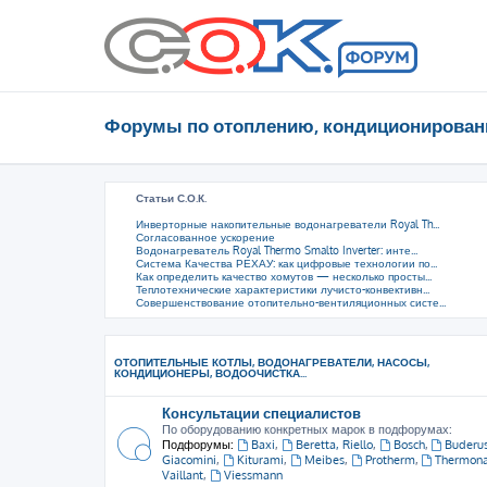
Форумы по отоплению, кондиционирован
Статьи С.О.К.
Инверторные накопительные водонагреватели Royal Th...
Согласованное ускорение
Водонагреватель Royal Thermo Smalto Inverter: инте...
Система Качества РЕХАУ: как цифровые технологии по...
Как определить качество хомутов — несколько просты...
Теплотехнические характеристики лучисто-конвективн...
Совершенствование отопительно-вентиляционных систе...
ОТОПИТЕЛЬНЫЕ КОТЛЫ, ВОДОНАГРЕВАТЕЛИ, НАСОСЫ,
КОНДИЦИОНЕРЫ, ВОДООЧИСТКА...
Консультации специалистов
По оборудованию конкретных марок в подфорумах:
Подфорумы:
Baxi
,
Beretta, Riello
,
Bosch
,
Buderu
Giacomini
,
Kiturami
,
Meibes
,
Protherm
,
Thermon
Vaillant
,
Viessmann