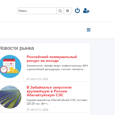
Поиск
Расширенный поиск
Новости рынка
Российский коммунальный
ресурс на исходе
Заниженные тарифы ведут инфраструктуру ЖКХ
к дальнейшей деградации, считают эксперты...
07 АВГУСТА 2026
В Забайкалье запустили
крупнейшую в России
Абагайтуйскую СЭС
Годовая выработка Абагайтуйской СЭС составит
223 221 тыс. кВт-ч...
07 АВГУСТА 2026