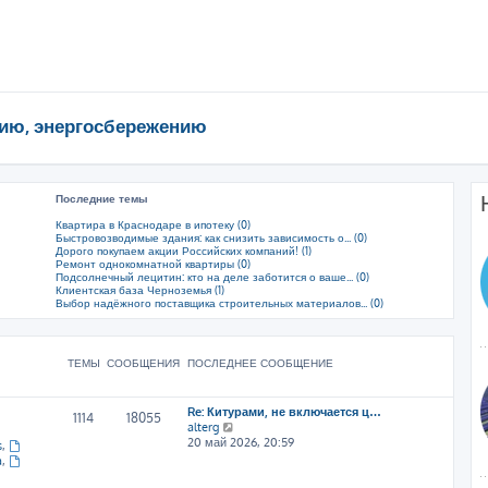
ию, энергосбережению
Последние темы
Квартира в Краснодаре в ипотеку (0)
Быстровозводимые здания: как снизить зависимость о... (0)
Дорого покупаем акции Российских компаний! (1)
Ремонт однокомнатной квартиры (0)
Подсолнечный лецитин: кто на деле заботится о ваше... (0)
Клиентская база Черноземья (1)
Выбор надёжного поставщика строительных материалов... (0)
ТЕМЫ
СООБЩЕНИЯ
ПОСЛЕДНЕЕ СООБЩЕНИЕ
Re: Китурами, не включается ц…
1114
18055
П
alterg
е
20 май 2026, 20:59
s
,
р
a
,
е
й