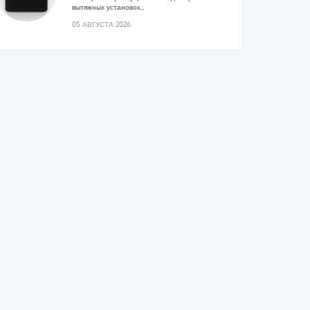
вытяжных установок...
05 АВГУСТА 2026
Гибридный тепловой насос PV/T
с одним общим испарителем
Исследователи предложили конструкцию
двухисточникового теплового насоса прямого
расширения ...
05 АВГУСТА 2026
21-й ежегодный форум
«ЦОД-2026»
Мероприятие пройдет 2-3 сентября в отеле
Radisson Slavyanskaya. Форум посетит более
двух тысяч участников...
05 АВГУСТА 2026
Корпорация «Термекс»
представила передовой опыт
роботизации участникам проекта
«Промтуризм.РФ»
Проект «Крутая Локация» ...
04 АВГУСТА 2026
Китайская Shenling представила
линейку тепловых насосов