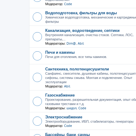
Модератор:
Code
Водоподготовка, фильтры для воды
Химическая водоподготовка, механические и картриджны
фильтры
Канализация, водоотведение, септики
Внутренняя канализация, очистка стоков. Септики, ЛОС,
препараты,...
Модераторы:
Dim@
,
Abil
Печи и камины
Печи для отопления, все типы каминов.
Сантехника, полотенцесушители
Санфаянс, смесители, душевые кабины, полотенцесушит
сифоны, системы смыва. Монтаж и подключение. Опыт
эксплуатации
Модератор:
Abil
Газоснабжение
Проектирование, разрешительная документация, опыт об
газовыми трестами и т.д.
Модераторы:
шидол
,
Code
Электроснабжение
Электрооборудование, ИБП, стабилизаторы, генераторы
Модератор:
Code
Бассейны, бани, сауны