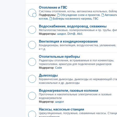
Отопление и ГВС
Системы отопления, котлы, автоматика котельных, бойле
Подфорумы:
Обсуждение схем и проектов
,
Автомати
котлов
,
Бойлеры косвенного нагрева, ГВС
Водоснабжение, водопровод, скважины
Металлопластиковые, полипропиленовые и пр. трубы, фити
Модераторы:
шидол
,
Dim@
,
Abil
Вентиляция и кондиционирование
Кондиционеры, вентиляция, воздухоочистка, увлажнение
и т.д.
Отопительные приборы
Радиаторы отопления, встраиваемые в пол конвекторы,
термоголовки, арматура для подключения радиаторов
Модератор:
Code
Дымоходы
Керамические дымоходы, дымоходы из нержавеющей ста
коаксиальные и др. дымоходы
Водонагреватели, газовые колонки
Проточные и накопительные электрические и газовые
водонагреватели
Модератор:
шидол
Насосы, насосные станции
Циркуляционные, погружные, скважинные насосы. Станц
водоснабжения.