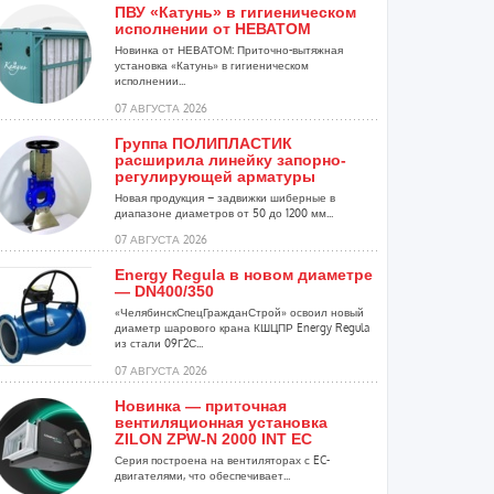
ПВУ «Катунь» в гигиеническом
исполнении от НЕВАТОМ
Новинка от НЕВАТОМ: Приточно-вытяжная
установка «Катунь» в гигиеническом
исполнении...
07 АВГУСТА 2026
Группа ПОЛИПЛАСТИК
расширила линейку запорно-
регулирующей арматуры
Новая продукция – задвижки шиберные в
диапазоне диаметров от 50 до 1200 мм...
07 АВГУСТА 2026
Energy Regula в новом диаметре
— DN400/350
«ЧелябинскСпецГражданСтрой» освоил новый
диаметр шарового крана КШЦПР Energy Regula
из стали 09Г2С...
07 АВГУСТА 2026
Новинка — приточная
вентиляционная установка
ZILON ZPW-N 2000 INT EC
Серия построена на вентиляторах с EC-
двигателями, что обеспечивает...