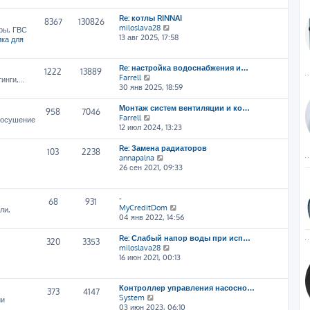
т
Re: котлы RINNAI
и
8367
130826
П
miloslava28
к
ры, ГВС
е
13 авг 2025, 17:58
п
ка для
р
о
е
с
й
л
Re: настройка водоснабжения и…
1222
13889
т
е
П
Farrell
нги,...
и
д
е
30 янв 2025, 18:59
к
н
р
п
е
е
Монтаж систем вентиляции и ко…
958
7046
о
м
й
П
Farrell
, осушение
с
у
т
е
12 июл 2024, 13:23
л
с
и
р
е
о
к
е
Re: Замена радиаторов
103
2238
д
о
п
й
П
annapalna
н
б
о
т
е
26 сен 2021, 09:33
е
щ
с
и
р
м
е
л
к
е
у
н
е
п
й
-
68
931
с
и
д
о
т
П
MyCreditDom
ли,
о
ю
н
с
и
е
04 янв 2022, 14:56
о
е
л
к
р
б
м
е
п
е
Re: Слабый напор воды при исп…
щ
320
3353
у
д
о
й
П
miloslava28
е
с
н
с
т
е
16 июн 2021, 00:13
н
о
е
л
и
р
и
о
м
е
к
е
ю
б
у
д
п
й
Контроллер управления насосно…
щ
373
4147
с
н
о
т
П
System
ии
е
о
е
с
и
е
03 июн 2023, 06:10
н