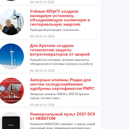
06 АВГУСТА 2026
Учёные ЮУрГУ создали
каскадную установку,
объединяющую солнечную и
геотермальную энергию
Природосберегающие технологии...
06 АВГУСТА 2026
Для Арктики создали
технологию защиты
ветрогенераторов от аварий
Разработка учитывает влияние мерзлоты,
обледенения и снеговых нагрузок на работу
установок...
06 АВГУСТА 2026
Запорные клапаны Ридан для
систем холодоснабжения
одобрены сертификатом РМРС
Запорные клапаны SVA M и SNV M прошли
оценку соответствия ...
06 АВГУСТА 2026
Универсальный пульт Z037-5C0
от НЕВАТОМ
Компания НЕВАТОМ открывает к заказу новый
сенсорный пульт управления для приточно-