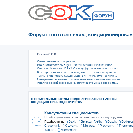
Форумы по отоплению, кондиционирован
Статьи С.О.К.
Согласованное ускорение
Водонагреватель Royal Thermo Smalto Inverter: инте...
Система Качества РЕХАУ: как цифровые технологии по...
Как определить качество хомутов — несколько просты...
Теплотехнические характеристики лучисто-конвективн...
Совершенствование отопительно-вентиляционных систе...
Анализ российского рынка сплит-систем на основе ма...
ОТОПИТЕЛЬНЫЕ КОТЛЫ, ВОДОНАГРЕВАТЕЛИ, НАСОСЫ,
КОНДИЦИОНЕРЫ, ВОДООЧИСТКА...
Консультации специалистов
По оборудованию конкретных марок в подфорумах:
Подфорумы:
Baxi
,
Beretta, Riello
,
Bosch
,
Buderu
Giacomini
,
Kiturami
,
Meibes
,
Protherm
,
Thermon
Vaillant
,
Viessmann