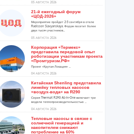
05 АВГУСТА 2026
21-й ежегодный форум
«ЦОД-2026»
Мероприятие пройдет 2-3 сентября в отеле
Radisson Slavyanskaya. Форум посетит более
двух тысяч участников...
05 АВГУСТА 2026
Корпорация «Термекс»
представила передовой опыт
роботизации участникам проекта
«Промтуризм.РФ»
Проект «Крутая Локация» ...
04 АВГУСТА 2026
Китайская Shenling представила
линейку тепловых насосов
«воздух-вода» на R290
Серия ThermaX R290 All-In-One включает три
модели теплопроизводительностью ...
04 АВГУСТА 2026
Тепловые насосы в связке с
солнечной генерацией и
накопителем снижают
потребление на 60%