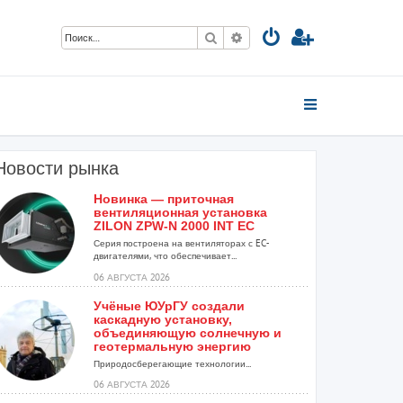
Поиск
Расширенный поиск
Новости рынка
Новинка — приточная
вентиляционная установка
ZILON ZPW-N 2000 INT EC
Серия построена на вентиляторах с EC-
двигателями, что обеспечивает...
06 АВГУСТА 2026
Учёные ЮУрГУ создали
каскадную установку,
объединяющую солнечную и
геотермальную энергию
Природосберегающие технологии...
06 АВГУСТА 2026