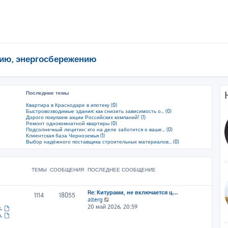
ию, энергосбережению
Последние темы
Квартира в Краснодаре в ипотеку (0)
Быстровозводимые здания: как снизить зависимость о... (0)
Дорого покупаем акции Российских компаний! (1)
Ремонт однокомнатной квартиры (0)
Подсолнечный лецитин: кто на деле заботится о ваше... (0)
Клиентская база Черноземья (1)
Выбор надёжного поставщика строительных материалов... (0)
ТЕМЫ
СООБЩЕНИЯ
ПОСЛЕДНЕЕ СООБЩЕНИЕ
Re: Китурами, не включается ц…
1114
18055
П
alterg
е
20 май 2026, 20:59
s
,
р
a
,
е
й