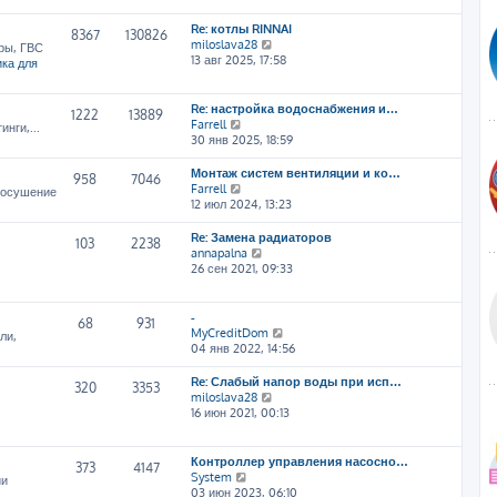
т
Re: котлы RINNAI
и
8367
130826
П
miloslava28
к
ры, ГВС
е
13 авг 2025, 17:58
п
ка для
р
о
е
с
й
л
Re: настройка водоснабжения и…
1222
13889
т
е
П
Farrell
нги,...
и
д
е
30 янв 2025, 18:59
к
н
р
п
е
е
Монтаж систем вентиляции и ко…
958
7046
о
м
й
П
Farrell
, осушение
с
у
т
е
12 июл 2024, 13:23
л
с
и
р
е
о
к
е
Re: Замена радиаторов
103
2238
д
о
п
й
П
annapalna
н
б
о
т
е
26 сен 2021, 09:33
е
щ
с
и
р
м
е
л
к
е
у
н
е
п
й
-
68
931
с
и
д
о
т
П
MyCreditDom
ли,
о
ю
н
с
и
е
04 янв 2022, 14:56
о
е
л
к
р
б
м
е
п
е
Re: Слабый напор воды при исп…
щ
320
3353
у
д
о
й
П
miloslava28
е
с
н
с
т
е
16 июн 2021, 00:13
н
о
е
л
и
р
и
о
м
е
к
е
ю
б
у
д
п
й
Контроллер управления насосно…
щ
373
4147
с
н
о
т
П
System
ии
е
о
е
с
и
е
03 июн 2023, 06:10
н