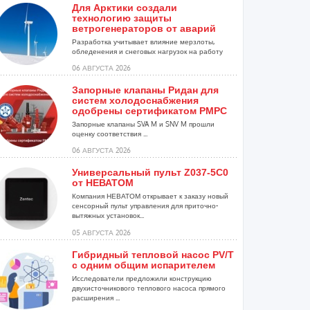
Для Арктики создали
технологию защиты
ветрогенераторов от аварий
Разработка учитывает влияние мерзлоты,
обледенения и снеговых нагрузок на работу
установок...
06 АВГУСТА 2026
Запорные клапаны Ридан для
систем холодоснабжения
одобрены сертификатом РМРС
Запорные клапаны SVA M и SNV M прошли
оценку соответствия ...
06 АВГУСТА 2026
Универсальный пульт Z037-5C0
от НЕВАТОМ
Компания НЕВАТОМ открывает к заказу новый
сенсорный пульт управления для приточно-
вытяжных установок...
05 АВГУСТА 2026
Гибридный тепловой насос PV/T
с одним общим испарителем
Исследователи предложили конструкцию
двухисточникового теплового насоса прямого
расширения ...