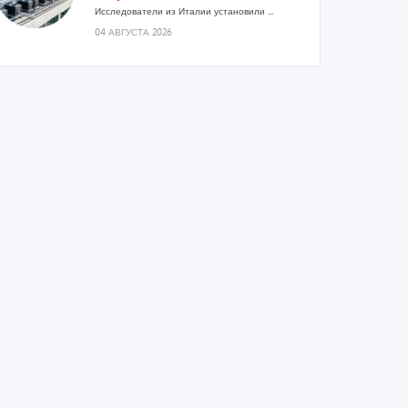
Исследователи из Италии установили ...
04 АВГУСТА 2026
«РУСКЛИМАТ Fest 2026» в Уфе
собрал свыше 700 профи
климатической отрасли
Организатором выступил торгово-
производственный холдинг «Русклимат»...
03 АВГУСТА 2026
«Датарк» испытал модульный
ЦОД с плотностью 54 кВт на
стойку
Испытания прошли на собственной
производственной площадке и были...
03 АВГУСТА 2026
Samsung выпускает VRF-систему
DVM на R32
Линейка включает семь типоразмеров
производительностью от 22,4 до 56 кВт.
Суммарная длина трубопроводов...
03 АВГУСТА 2026
«СиСофт Девелопмент» подвел
итоги конкурса студенческих