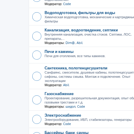
Модератор:
Code
Водоподготовка, фильтры для воды
Химическая водоподготовка, механические и картриджны
фильтры
Канализация, водоотведение, септики
Внутренняя канализация, очистка стоков. Септики, ЛОС,
препараты,...
Модераторы:
Dim@
,
Abil
Печи и камины
Печи для отопления, все типы каминов.
Сантехника, полотенцесушители
Санфаянс, смесители, душевые кабины, полотенцесушит
сифоны, системы смыва. Монтаж и подключение. Опыт
эксплуатации
Модератор:
Abil
Газоснабжение
Проектирование, разрешительная документация, опыт об
газовыми трестами и т.д.
Модераторы:
шидол
,
Code
Электроснабжение
Электрооборудование, ИБП, стабилизаторы, генераторы
Модератор:
Code
Бассейны, бани, сауны