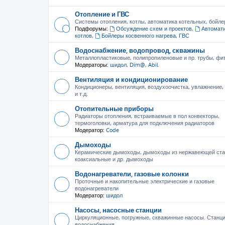
Отопление и ГВС
Системы отопления, котлы, автоматика котельных, бойле
Подфорумы:
Обсуждение схем и проектов
,
Автомати
котлов
,
Бойлеры косвенного нагрева, ГВС
Водоснабжение, водопровод, скважины
Металлопластиковые, полипропиленовые и пр. трубы, фити
Модераторы:
шидол
,
Dim@
,
Abil
Вентиляция и кондиционирование
Кондиционеры, вентиляция, воздухоочистка, увлажнение
и т.д.
Отопительные приборы
Радиаторы отопления, встраиваемые в пол конвекторы,
термоголовки, арматура для подключения радиаторов
Модератор:
Code
Дымоходы
Керамические дымоходы, дымоходы из нержавеющей ста
коаксиальные и др. дымоходы
Водонагреватели, газовые колонки
Проточные и накопительные электрические и газовые
водонагреватели
Модератор:
шидол
Насосы, насосные станции
Циркуляционные, погружные, скважинные насосы. Станц
водоснабжения.