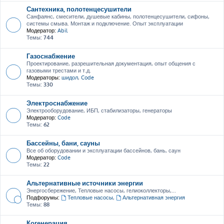
Сантехника, полотенцесушители
Санфаянс, смесители, душевые кабины, полотенцесушители, сифоны,
системы смыва. Монтаж и подключение. Опыт эксплуатации
Модератор:
Abil
Темы:
744
Газоснабжение
Проектирование, разрешительная документация, опыт общения с
газовыми трестами и т.д.
Модераторы:
шидол
,
Code
Темы:
330
Электроснабжение
Электрооборудование, ИБП, стабилизаторы, генераторы
Модератор:
Code
Темы:
62
Бассейны, бани, сауны
Все об оборудовании и эксплуатации бассейнов, бань, саун
Модератор:
Code
Темы:
22
Альтернативные источники энергии
Энергосбережение, Тепловые насосы, гелиоколлекторы,...
Подфорумы:
Тепловые насосы
,
Альтернативная энергия
Темы:
88
Когенерация