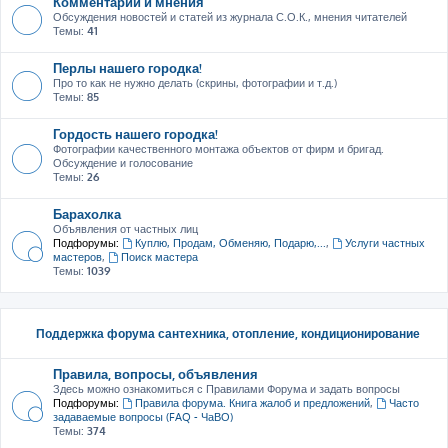
Комментарии и мнения
Обсуждения новостей и статей из журнала С.О.К., мнения читателей
Темы:
41
Перлы нашего городка!
Про то как не нужно делать (скрины, фотографии и т.д.)
Темы:
85
Гордость нашего городка!
Фотографии качественного монтажа объектов от фирм и бригад.
Обсуждение и голосование
Темы:
26
Барахолка
Объявления от частных лиц
Подфорумы:
Куплю, Продам, Обменяю, Подарю,...
,
Услуги частных
мастеров
,
Поиск мастера
Темы:
1039
Поддержка форума сантехника, отопление, кондиционирование
Правила, вопросы, объявления
Здесь можно ознакомиться с Правилами Форума и задать вопросы
Подфорумы:
Правила форума. Книга жалоб и предложений
,
Часто
задаваемые вопросы (FAQ - ЧаВО)
Темы:
374