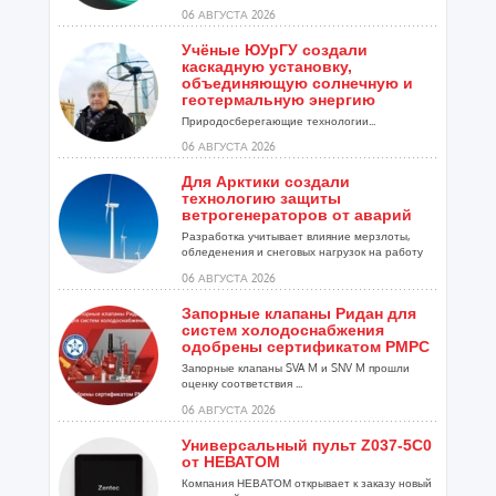
06 АВГУСТА 2026
Учёные ЮУрГУ создали
каскадную установку,
объединяющую солнечную и
геотермальную энергию
Природосберегающие технологии...
06 АВГУСТА 2026
Для Арктики создали
технологию защиты
ветрогенераторов от аварий
Разработка учитывает влияние мерзлоты,
обледенения и снеговых нагрузок на работу
установок...
06 АВГУСТА 2026
Запорные клапаны Ридан для
систем холодоснабжения
одобрены сертификатом РМРС
Запорные клапаны SVA M и SNV M прошли
оценку соответствия ...
06 АВГУСТА 2026
Универсальный пульт Z037-5C0
от НЕВАТОМ
Компания НЕВАТОМ открывает к заказу новый