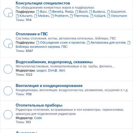
Консультации специалистов
По оборудованию конкретных марок в подфорумах:
Подфорумы:
Baxi
,
Beretta, Riello
,
Bosch
,
Buderus
,
Giacomini
,
Kiturami
,
Meibes
,
Protherm
,
Thermona
,
Vaillant
,
Viessmann
Темы:
1114
Отопление и ГВС
Системы отопления, котлы, автоматика котельных, бойлеры, ГВС
Подфорумы:
Обсуждение схем и проектов
,
Автоматика для котлов
,
Бойлеры косвенного нагрева, ГВС
Темы:
8367
Водоснабжение, водопровод, скважины
Металлопластиковые, полипропиленовые и пр. трубы, фитинги,...
Модераторы:
шидол
,
Dim@
,
Abil
Темы:
1222
Вентиляция и кондиционирование
Кондиционеры, вентиляция, воздухоочистка, увлажнение, осушение и т.д.
Темы:
958
Отопительные приборы
Радиаторы отопления, встраиваемые в пол конвекторы, термоголовки,
арматура для подключения радиаторов
Модератор:
Code
Темы:
103
Дымоходы