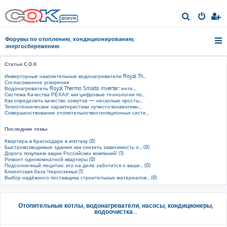
П
о
Форумы по отоплению, кондиционированию,
и
энергосбережению
с
Статьи С.О.К.
к
Инверторные накопительные водонагреватели Royal Th...
Согласованное ускорение
Водонагреватель Royal Thermo Smalto Inverter: инте...
Система Качества РЕХАУ: как цифровые технологии по...
Как определить качество хомутов — несколько просты...
Теплотехнические характеристики лучисто-конвективн...
Совершенствование отопительно-вентиляционных систе...
Последние темы
Квартира в Краснодаре в ипотеку (0)
Быстровозводимые здания: как снизить зависимость о... (0)
Дорого покупаем акции Российских компаний! (1)
Ремонт однокомнатной квартиры (0)
Подсолнечный лецитин: кто на деле заботится о ваше... (0)
Клиентская база Черноземья (1)
Выбор надёжного поставщика строительных материалов... (0)
Отопительные котлы, водонагреватели, насосы, кондиционеры,
водоочистка...