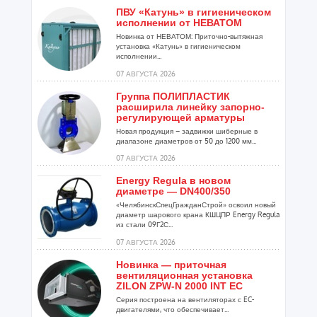
ПВУ «Катунь» в гигиеническом
исполнении от НЕВАТОМ
Новинка от НЕВАТОМ: Приточно-вытяжная
установка «Катунь» в гигиеническом
исполнении...
07 АВГУСТА 2026
Группа ПОЛИПЛАСТИК
расширила линейку запорно-
регулирующей арматуры
Новая продукция – задвижки шиберные в
диапазоне диаметров от 50 до 1200 мм...
07 АВГУСТА 2026
Energy Regula в новом
диаметре — DN400/350
«ЧелябинскСпецГражданСтрой» освоил новый
диаметр шарового крана КШЦПР Energy Regula
из стали 09Г2С...
07 АВГУСТА 2026
Новинка — приточная
вентиляционная установка
ZILON ZPW-N 2000 INT EC
Серия построена на вентиляторах с EC-
двигателями, что обеспечивает...