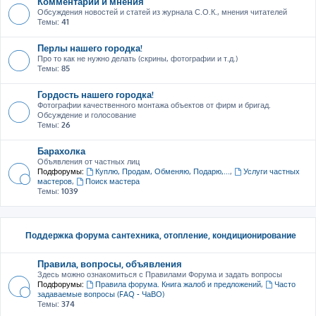
Комментарии и мнения
Обсуждения новостей и статей из журнала С.О.К., мнения читателей
Темы:
41
Перлы нашего городка!
Про то как не нужно делать (скрины, фотографии и т.д.)
Темы:
85
Гордость нашего городка!
Фотографии качественного монтажа объектов от фирм и бригад.
Обсуждение и голосование
Темы:
26
Барахолка
Объявления от частных лиц
Подфорумы:
Куплю, Продам, Обменяю, Подарю,...
,
Услуги частных
мастеров
,
Поиск мастера
Темы:
1039
Поддержка форума сантехника, отопление, кондиционирование
Правила, вопросы, объявления
Здесь можно ознакомиться с Правилами Форума и задать вопросы
Подфорумы:
Правила форума. Книга жалоб и предложений
,
Часто
задаваемые вопросы (FAQ - ЧаВО)
Темы:
374