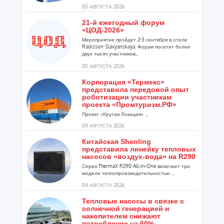
расширения ...
05 АВГУСТА 2026
21-й ежегодный форум
«ЦОД-2026»
Мероприятие пройдет 2-3 сентября в отеле
Radisson Slavyanskaya. Форум посетит более
двух тысяч участников...
05 АВГУСТА 2026
Корпорация «Термекс»
представила передовой опыт
роботизации участникам
проекта «Промтуризм.РФ»
Проект «Крутая Локация» ...
04 АВГУСТА 2026
Китайская Shenling
представила линейку тепловых
насосов «воздух-вода» на R290
Серия ThermaX R290 All-In-One включает три
модели теплопроизводительностью ...
04 АВГУСТА 2026
Тепловые насосы в связке с
солнечной генерацией и
накопителем снижают
потребление на 60%