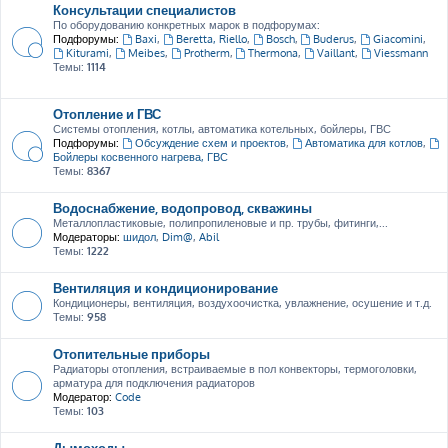
Консультации специалистов
По оборудованию конкретных марок в подфорумах:
Подфорумы:
Baxi
,
Beretta, Riello
,
Bosch
,
Buderus
,
Giacomini
,
Kiturami
,
Meibes
,
Protherm
,
Thermona
,
Vaillant
,
Viessmann
Темы:
1114
Отопление и ГВС
Системы отопления, котлы, автоматика котельных, бойлеры, ГВС
Подфорумы:
Обсуждение схем и проектов
,
Автоматика для котлов
,
Бойлеры косвенного нагрева, ГВС
Темы:
8367
Водоснабжение, водопровод, скважины
Металлопластиковые, полипропиленовые и пр. трубы, фитинги,...
Модераторы:
шидол
,
Dim@
,
Abil
Темы:
1222
Вентиляция и кондиционирование
Кондиционеры, вентиляция, воздухоочистка, увлажнение, осушение и т.д.
Темы:
958
Отопительные приборы
Радиаторы отопления, встраиваемые в пол конвекторы, термоголовки,
арматура для подключения радиаторов
Модератор:
Code
Темы:
103
Дымоходы