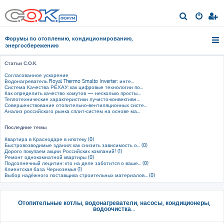
П
о
Форумы по отоплению, кондиционированию,
и
энергосбережению
с
Статьи С.О.К.
к
Согласованное ускорение
Водонагреватель Royal Thermo Smalto Inverter: инте...
Система Качества РЕХАУ: как цифровые технологии по...
Как определить качество хомутов — несколько просты...
Теплотехнические характеристики лучисто-конвективн...
Совершенствование отопительно-вентиляционных систе...
Анализ российского рынка сплит-систем на основе ма...
Последние темы
Квартира в Краснодаре в ипотеку (0)
Быстровозводимые здания: как снизить зависимость о... (0)
Дорого покупаем акции Российских компаний! (1)
Ремонт однокомнатной квартиры (0)
Подсолнечный лецитин: кто на деле заботится о ваше... (0)
Клиентская база Черноземья (1)
Выбор надёжного поставщика строительных материалов... (0)
Отопительные котлы, водонагреватели, насосы, кондиционеры,
водоочистка...