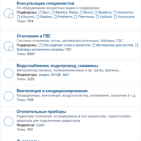
Консультации специалистов
По оборудованию конкретных марок в подфорумах:
Подфорумы:
Baxi
,
Beretta, Riello
,
Bosch
,
Buderus
,
Giacomini
,
Kiturami
,
Meibes
,
Protherm
,
Thermona
,
Vaillant
,
Viessmann
Темы:
1114
Отопление и ГВС
Системы отопления, котлы, автоматика котельных, бойлеры, ГВС
Подфорумы:
Обсуждение схем и проектов
,
Автоматика для котлов
,
Бойлеры косвенного нагрева, ГВС
Темы:
8367
Водоснабжение, водопровод, скважины
Металлопластиковые, полипропиленовые и пр. трубы, фитинги,...
Модераторы:
шидол
,
Dim@
,
Abil
Темы:
1222
Вентиляция и кондиционирование
Кондиционеры, вентиляция, воздухоочистка, увлажнение, осушение и т.д.
Темы:
958
Отопительные приборы
Радиаторы отопления, встраиваемые в пол конвекторы, термоголовки,
арматура для подключения радиаторов
Модератор:
Code
Темы:
103
Дымоходы