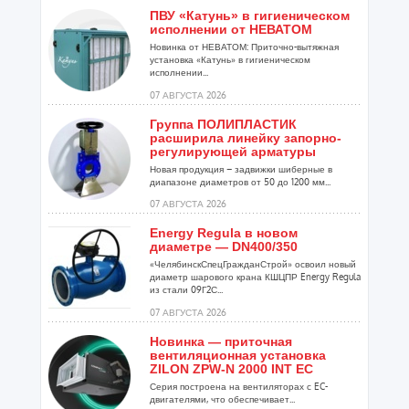
ПВУ «Катунь» в гигиеническом
исполнении от НЕВАТОМ
Новинка от НЕВАТОМ: Приточно-вытяжная
установка «Катунь» в гигиеническом
исполнении...
07 АВГУСТА 2026
Группа ПОЛИПЛАСТИК
расширила линейку запорно-
регулирующей арматуры
Новая продукция – задвижки шиберные в
диапазоне диаметров от 50 до 1200 мм...
07 АВГУСТА 2026
Energy Regula в новом
диаметре — DN400/350
«ЧелябинскСпецГражданСтрой» освоил новый
диаметр шарового крана КШЦПР Energy Regula
из стали 09Г2С...
07 АВГУСТА 2026
Новинка — приточная
вентиляционная установка
ZILON ZPW-N 2000 INT EC
Серия построена на вентиляторах с EC-
двигателями, что обеспечивает...