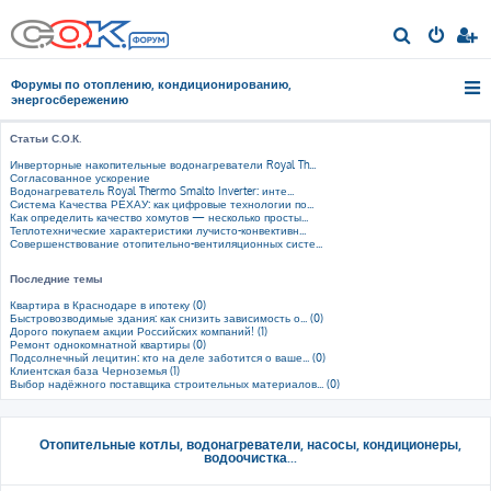
П
о
Форумы по отоплению, кондиционированию,
и
энергосбережению
с
Статьи С.О.К.
к
Инверторные накопительные водонагреватели Royal Th...
Согласованное ускорение
Водонагреватель Royal Thermo Smalto Inverter: инте...
Система Качества РЕХАУ: как цифровые технологии по...
Как определить качество хомутов — несколько просты...
Теплотехнические характеристики лучисто-конвективн...
Совершенствование отопительно-вентиляционных систе...
Последние темы
Квартира в Краснодаре в ипотеку (0)
Быстровозводимые здания: как снизить зависимость о... (0)
Дорого покупаем акции Российских компаний! (1)
Ремонт однокомнатной квартиры (0)
Подсолнечный лецитин: кто на деле заботится о ваше... (0)
Клиентская база Черноземья (1)
Выбор надёжного поставщика строительных материалов... (0)
Отопительные котлы, водонагреватели, насосы, кондиционеры,
водоочистка...