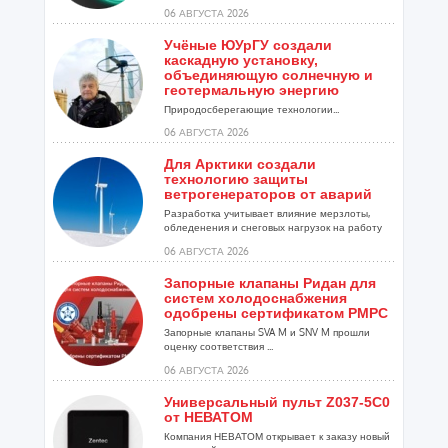
06 АВГУСТА 2026
Учёные ЮУрГУ создали
каскадную установку,
объединяющую солнечную и
геотермальную энергию
Природосберегающие технологии...
06 АВГУСТА 2026
Для Арктики создали
технологию защиты
ветрогенераторов от аварий
Разработка учитывает влияние мерзлоты,
обледенения и снеговых нагрузок на работу
установок...
06 АВГУСТА 2026
Запорные клапаны Ридан для
систем холодоснабжения
одобрены сертификатом РМРС
Запорные клапаны SVA M и SNV M прошли
оценку соответствия ...
06 АВГУСТА 2026
Универсальный пульт Z037-5C0
от НЕВАТОМ
Компания НЕВАТОМ открывает к заказу новый