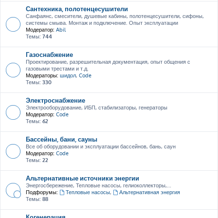
Сантехника, полотенцесушители
Санфаянс, смесители, душевые кабины, полотенцесушители, сифоны,
системы смыва. Монтаж и подключение. Опыт эксплуатации
Модератор:
Abil
Темы:
744
Газоснабжение
Проектирование, разрешительная документация, опыт общения с
газовыми трестами и т.д.
Модераторы:
шидол
,
Code
Темы:
330
Электроснабжение
Электрооборудование, ИБП, стабилизаторы, генераторы
Модератор:
Code
Темы:
62
Бассейны, бани, сауны
Все об оборудовании и эксплуатации бассейнов, бань, саун
Модератор:
Code
Темы:
22
Альтернативные источники энергии
Энергосбережение, Тепловые насосы, гелиоколлекторы,...
Подфорумы:
Тепловые насосы
,
Альтернативная энергия
Темы:
88
Когенерация