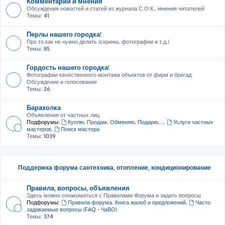
Комментарии и мнения
Обсуждения новостей и статей из журнала С.О.К., мнения читателей
Темы:
41
Перлы нашего городка!
Про то как не нужно делать (скрины, фотографии и т.д.)
Темы:
85
Гордость нашего городка!
Фотографии качественного монтажа объектов от фирм и бригад.
Обсуждение и голосование
Темы:
26
Барахолка
Объявления от частных лиц
Подфорумы:
Куплю, Продам, Обменяю, Подарю,...
,
Услуги частных
мастеров
,
Поиск мастера
Темы:
1039
Поддержка форума сантехника, отопление, кондиционирование
Правила, вопросы, объявления
Здесь можно ознакомиться с Правилами Форума и задать вопросы
Подфорумы:
Правила форума. Книга жалоб и предложений
,
Часто
задаваемые вопросы (FAQ - ЧаВО)
Темы:
374