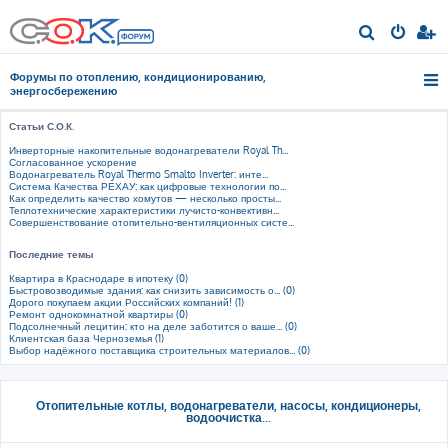
П
о
Форумы по отоплению, кондиционированию,
и
энергосбережению
с
Статьи С.О.К.
к
Инверторные накопительные водонагреватели Royal Th...
Согласованное ускорение
Водонагреватель Royal Thermo Smalto Inverter: инте...
Система Качества РЕХАУ: как цифровые технологии по...
Как определить качество хомутов — несколько просты...
Теплотехнические характеристики лучисто-конвективн...
Совершенствование отопительно-вентиляционных систе...
Последние темы
Квартира в Краснодаре в ипотеку (0)
Быстровозводимые здания: как снизить зависимость о... (0)
Дорого покупаем акции Российских компаний! (1)
Ремонт однокомнатной квартиры (0)
Подсолнечный лецитин: кто на деле заботится о ваше... (0)
Клиентская база Черноземья (1)
Выбор надёжного поставщика строительных материалов... (0)
Отопительные котлы, водонагреватели, насосы, кондиционеры,
водоочистка...