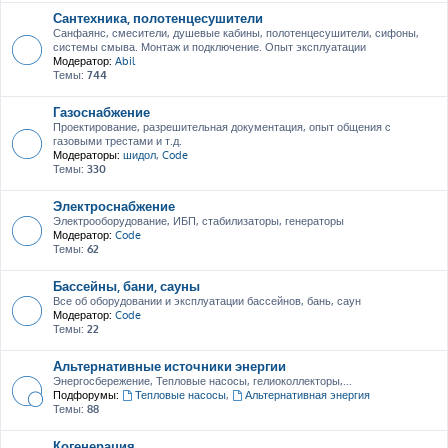
Сантехника, полотенцесушители
Санфаянс, смесители, душевые кабины, полотенцесушители, сифоны,
системы смыва. Монтаж и подключение. Опыт эксплуатации
Модератор:
Abil
Темы:
744
Газоснабжение
Проектирование, разрешительная документация, опыт общения с
газовыми трестами и т.д.
Модераторы:
шидол
,
Code
Темы:
330
Электроснабжение
Электрооборудование, ИБП, стабилизаторы, генераторы
Модератор:
Code
Темы:
62
Бассейны, бани, сауны
Все об оборудовании и эксплуатации бассейнов, бань, саун
Модератор:
Code
Темы:
22
Альтернативные источники энергии
Энергосбережение, Тепловые насосы, гелиоколлекторы,...
Подфорумы:
Тепловые насосы
,
Альтернативная энергия
Темы:
88
Когенерация