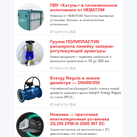
ПВУ «Катунь» в гигиеническом
исполнении от НЕВАТОМ
Новинка от НЕВАТОМ: Приточно-вытяжная
установка «Катунь» в гигиеническом
исполнении...
07 АВГУСТА 2026
Группа ПОЛИПЛАСТИК
расширила линейку запорно-
регулирующей арматуры
Новая продукция – задвижки шиберные в
диапазоне диаметров от 50 до 1200 мм...
07 АВГУСТА 2026
Energy Regula в новом
диаметре — DN400/350
«ЧелябинскСпецГражданСтрой» освоил новый
диаметр шарового крана КШЦПР Energy Regula
из стали 09Г2С...
07 АВГУСТА 2026
Новинка — приточная
вентиляционная установка
ZILON ZPW-N 2000 INT EC
Серия построена на вентиляторах с EC-
двигателями, что обеспечивает...