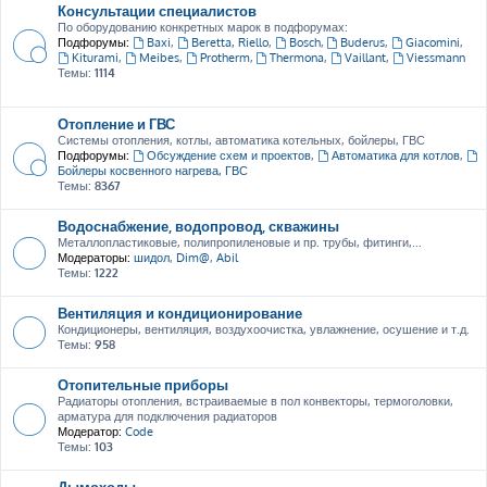
Консультации специалистов
По оборудованию конкретных марок в подфорумах:
Подфорумы:
Baxi
,
Beretta, Riello
,
Bosch
,
Buderus
,
Giacomini
,
Kiturami
,
Meibes
,
Protherm
,
Thermona
,
Vaillant
,
Viessmann
Темы:
1114
Отопление и ГВС
Системы отопления, котлы, автоматика котельных, бойлеры, ГВС
Подфорумы:
Обсуждение схем и проектов
,
Автоматика для котлов
,
Бойлеры косвенного нагрева, ГВС
Темы:
8367
Водоснабжение, водопровод, скважины
Металлопластиковые, полипропиленовые и пр. трубы, фитинги,...
Модераторы:
шидол
,
Dim@
,
Abil
Темы:
1222
Вентиляция и кондиционирование
Кондиционеры, вентиляция, воздухоочистка, увлажнение, осушение и т.д.
Темы:
958
Отопительные приборы
Радиаторы отопления, встраиваемые в пол конвекторы, термоголовки,
арматура для подключения радиаторов
Модератор:
Code
Темы:
103
Дымоходы