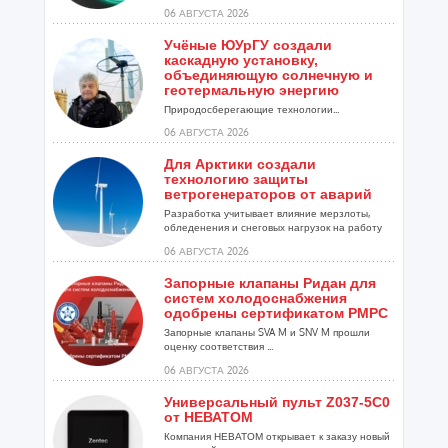
06 АВГУСТА 2026
Учёные ЮУрГУ создали
каскадную установку,
объединяющую солнечную и
геотермальную энергию
Природосберегающие технологии...
06 АВГУСТА 2026
Для Арктики создали
технологию защиты
ветрогенераторов от аварий
Разработка учитывает влияние мерзлоты,
обледенения и снеговых нагрузок на работу
установок...
06 АВГУСТА 2026
Запорные клапаны Ридан для
систем холодоснабжения
одобрены сертификатом РМРС
Запорные клапаны SVA M и SNV M прошли
оценку соответствия ...
06 АВГУСТА 2026
Универсальный пульт Z037-5C0
от НЕВАТОМ
Компания НЕВАТОМ открывает к заказу новый