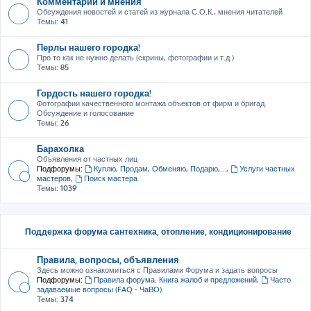
Комментарии и мнения
Обсуждения новостей и статей из журнала С.О.К., мнения читателей
Темы:
41
Перлы нашего городка!
Про то как не нужно делать (скрины, фотографии и т.д.)
Темы:
85
Гордость нашего городка!
Фотографии качественного монтажа объектов от фирм и бригад.
Обсуждение и голосование
Темы:
26
Барахолка
Объявления от частных лиц
Подфорумы:
Куплю, Продам, Обменяю, Подарю,...
,
Услуги частных
мастеров
,
Поиск мастера
Темы:
1039
Поддержка форума сантехника, отопление, кондиционирование
Правила, вопросы, объявления
Здесь можно ознакомиться с Правилами Форума и задать вопросы
Подфорумы:
Правила форума. Книга жалоб и предложений
,
Часто
задаваемые вопросы (FAQ - ЧаВО)
Темы:
374