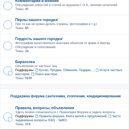
Комментарии и мнения
Обсуждения новостей и статей из журнала С.О.К., мнения читателей
Темы:
41
Перлы нашего городка!
Про то как не нужно делать (скрины, фотографии и т.д.)
Темы:
85
Гордость нашего городка!
Фотографии качественного монтажа объектов от фирм и бригад.
Обсуждение и голосование
Темы:
26
Барахолка
Объявления от частных лиц
Подфорумы:
Куплю, Продам, Обменяю, Подарю,...
,
Услуги частных
мастеров
,
Поиск мастера
Темы:
1039
Поддержка форума сантехника, отопление, кондиционирование
Правила, вопросы, объявления
Здесь можно ознакомиться с Правилами Форума и задать вопросы
Подфорумы:
Правила форума. Книга жалоб и предложений
,
Часто
задаваемые вопросы (FAQ - ЧаВО)
Темы:
374