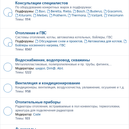
Консультации специалистов
По оборудованию конкретных марок в подфорумах:
Подфорумы:
Baxi
,
Beretta, Riello
,
Bosch
,
Buderus
,
Giacomini
,
Kiturami
,
Meibes
,
Protherm
,
Thermona
,
Vaillant
,
Viessmann
Темы:
1114
Отопление и ГВС
Системы отопления, котлы, автоматика котельных, бойлеры, ГВС
Подфорумы:
Обсуждение схем и проектов
,
Автоматика для котлов
,
Бойлеры косвенного нагрева, ГВС
Темы:
8367
Водоснабжение, водопровод, скважины
Металлопластиковые, полипропиленовые и пр. трубы, фитинги,...
Модераторы:
шидол
,
Dim@
,
Abil
Темы:
1222
Вентиляция и кондиционирование
Кондиционеры, вентиляция, воздухоочистка, увлажнение, осушение и т.д.
Темы:
958
Отопительные приборы
Радиаторы отопления, встраиваемые в пол конвекторы, термоголовки,
арматура для подключения радиаторов
Модератор:
Code
Темы:
103
Дымоходы