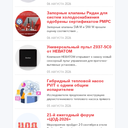
установок...
06 АВГУСТА 2026
Запорные клапаны Ридан для
систем холодоснабжения
одобрены сертификатом РМРС
Запорные клапаны SVA M и SNV M прошли
оценку соответствия ...
06 АВГУСТА 2026
Универсальный пульт Z037-5C0
от НЕВАТОМ
Компания НЕВАТОМ открывает к заказу новый
сенсорный пульт управления для приточно-
вытяжных установок...
05 АВГУСТА 2026
Гибридный тепловой насос
PV/T с одним общим
испарителем
Исследователи предложили конструкцию
двухисточникового теплового насоса прямого
расширения ...
05 АВГУСТА 2026
21-й ежегодный форум
«ЦОД-2026»
Мероприятие пройдет 2-3 сентября в отеле