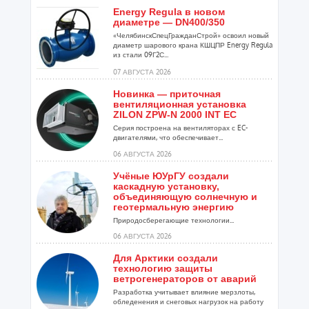
Energy Regula в новом
диаметре — DN400/350
«ЧелябинскСпецГражданСтрой» освоил новый
диаметр шарового крана КШЦПР Energy Regula
из стали 09Г2С...
07 АВГУСТА 2026
Новинка — приточная
вентиляционная установка
ZILON ZPW-N 2000 INT EC
Серия построена на вентиляторах с EC-
двигателями, что обеспечивает...
06 АВГУСТА 2026
Учёные ЮУрГУ создали
каскадную установку,
объединяющую солнечную и
геотермальную энергию
Природосберегающие технологии...
06 АВГУСТА 2026
Для Арктики создали
технологию защиты
ветрогенераторов от аварий
Разработка учитывает влияние мерзлоты,
обледенения и снеговых нагрузок на работу