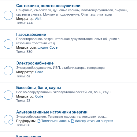
Сантехника, полотенцесушители
Санфаянс, смесители, душевые кабины, полотенцесушители, сифоны,
системы смыва. Монтаж и подключение. Опыт эксплуатации
Модератор:
Abil
Темы:
744
Газоснабжение
Проектирование, разрешительная документация, опыт общения с
газовыми трестами и т.д.
Модераторы:
шидол
,
Code
Темы:
330
Электроснабжение
Электрооборудование, ИБП, стабилизаторы, генераторы
Модератор:
Code
Темы:
62
Бассейны, бани, сауны
Все об оборудовании и эксплуатации бассейнов, бань, саун
Модератор:
Code
Темы:
22
Альтернативные источники энергии
Энергосбережение, Тепловые насосы, гелиоколлекторы,...
Подфорумы:
Тепловые насосы
,
Альтернативная энергия
Темы:
88
Когенерация