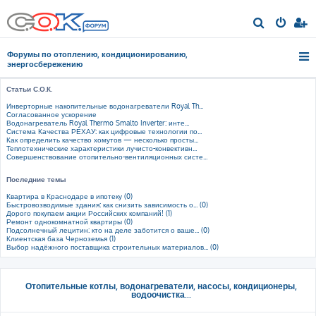
П
о
Форумы по отоплению, кондиционированию,
и
энергосбережению
с
Статьи С.О.К.
к
Инверторные накопительные водонагреватели Royal Th...
Согласованное ускорение
Водонагреватель Royal Thermo Smalto Inverter: инте...
Система Качества РЕХАУ: как цифровые технологии по...
Как определить качество хомутов — несколько просты...
Теплотехнические характеристики лучисто-конвективн...
Совершенствование отопительно-вентиляционных систе...
Последние темы
Квартира в Краснодаре в ипотеку (0)
Быстровозводимые здания: как снизить зависимость о... (0)
Дорого покупаем акции Российских компаний! (1)
Ремонт однокомнатной квартиры (0)
Подсолнечный лецитин: кто на деле заботится о ваше... (0)
Клиентская база Черноземья (1)
Выбор надёжного поставщика строительных материалов... (0)
Отопительные котлы, водонагреватели, насосы, кондиционеры,
водоочистка...