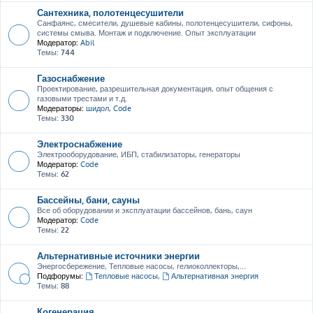
Сантехника, полотенцесушители
Санфаянс, смесители, душевые кабины, полотенцесушители, сифоны,
системы смыва. Монтаж и подключение. Опыт эксплуатации
Модератор:
Abil
Темы:
744
Газоснабжение
Проектирование, разрешительная документация, опыт общения с
газовыми трестами и т.д.
Модераторы:
шидол
,
Code
Темы:
330
Электроснабжение
Электрооборудование, ИБП, стабилизаторы, генераторы
Модератор:
Code
Темы:
62
Бассейны, бани, сауны
Все об оборудовании и эксплуатации бассейнов, бань, саун
Модератор:
Code
Темы:
22
Альтернативные источники энергии
Энергосбережение, Тепловые насосы, гелиоколлекторы,...
Подфорумы:
Тепловые насосы
,
Альтернативная энергия
Темы:
88
Когенерация