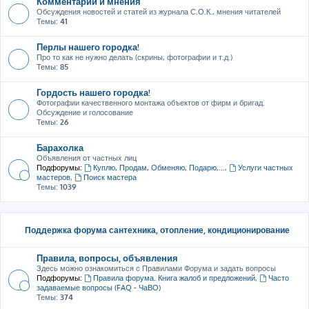
Комментарии и мнения
Обсуждения новостей и статей из журнала С.О.К., мнения читателей
Темы:
41
Перлы нашего городка!
Про то как не нужно делать (скрины, фотографии и т.д.)
Темы:
85
Гордость нашего городка!
Фотографии качественного монтажа объектов от фирм и бригад.
Обсуждение и голосование
Темы:
26
Барахолка
Объявления от частных лиц
Подфорумы:
Куплю, Продам, Обменяю, Подарю,...
,
Услуги частных
мастеров
,
Поиск мастера
Темы:
1039
Поддержка форума сантехника, отопление, кондиционирование
Правила, вопросы, объявления
Здесь можно ознакомиться с Правилами Форума и задать вопросы
Подфорумы:
Правила форума. Книга жалоб и предложений
,
Часто
задаваемые вопросы (FAQ - ЧаВО)
Темы:
374