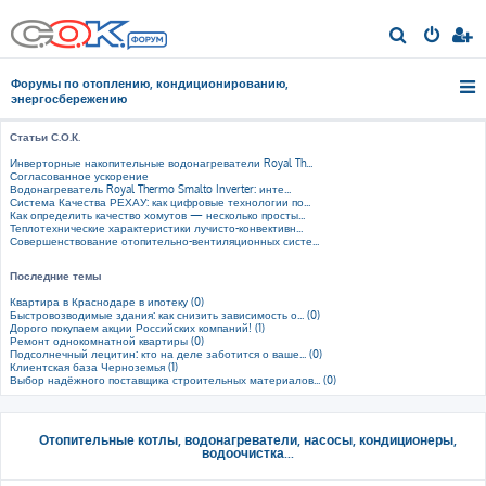
П
о
Форумы по отоплению, кондиционированию,
и
энергосбережению
с
Статьи С.О.К.
к
Инверторные накопительные водонагреватели Royal Th...
Согласованное ускорение
Водонагреватель Royal Thermo Smalto Inverter: инте...
Система Качества РЕХАУ: как цифровые технологии по...
Как определить качество хомутов — несколько просты...
Теплотехнические характеристики лучисто-конвективн...
Совершенствование отопительно-вентиляционных систе...
Последние темы
Квартира в Краснодаре в ипотеку (0)
Быстровозводимые здания: как снизить зависимость о... (0)
Дорого покупаем акции Российских компаний! (1)
Ремонт однокомнатной квартиры (0)
Подсолнечный лецитин: кто на деле заботится о ваше... (0)
Клиентская база Черноземья (1)
Выбор надёжного поставщика строительных материалов... (0)
Отопительные котлы, водонагреватели, насосы, кондиционеры,
водоочистка...