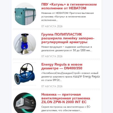
ПВУ «Катунь» в гигиеническом
исполнении от НЕВАТОМ
Новинка от НЕВАТОМ: Приточно-вытяжная
установка «Катунь» в гигиеническом
исполнении...
07 АВГУСТА 2026
Группа ПОЛИПЛАСТИК
расширила линейку запорно-
регулирующей арматуры
Новая продукция – задвижки шиберные в
диапазоне диаметров от 50 до 1200 мм...
07 АВГУСТА 2026
Energy Regula в новом
диаметре — DN400/350
«ЧелябинскСпецГражданСтрой» освоил новый
диаметр шарового крана КШЦПР Energy Regula
из стали 09Г2С...
07 АВГУСТА 2026
Новинка — приточная
вентиляционная установка
ZILON ZPW-N 2000 INT EC
Серия построена на вентиляторах с EC-
двигателями, что обеспечивает...