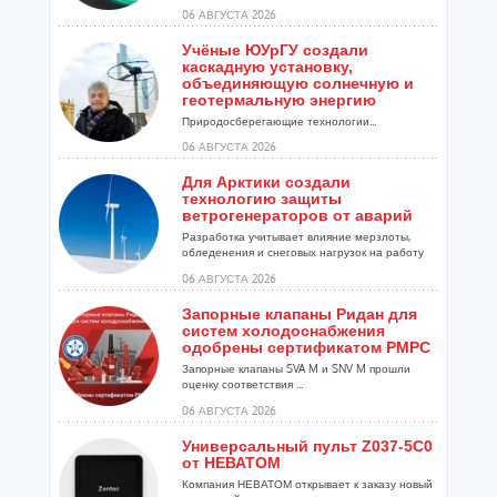
06 АВГУСТА 2026
Учёные ЮУрГУ создали
каскадную установку,
объединяющую солнечную и
геотермальную энергию
Природосберегающие технологии...
06 АВГУСТА 2026
Для Арктики создали
технологию защиты
ветрогенераторов от аварий
Разработка учитывает влияние мерзлоты,
обледенения и снеговых нагрузок на работу
установок...
06 АВГУСТА 2026
Запорные клапаны Ридан для
систем холодоснабжения
одобрены сертификатом РМРС
Запорные клапаны SVA M и SNV M прошли
оценку соответствия ...
06 АВГУСТА 2026
Универсальный пульт Z037-5C0
от НЕВАТОМ
Компания НЕВАТОМ открывает к заказу новый