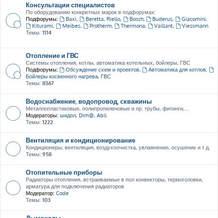
Консультации специалистов
По оборудованию конкретных марок в подфорумах:
Подфорумы:
Baxi
,
Beretta, Riello
,
Bosch
,
Buderus
,
Giacomini
,
Kiturami
,
Meibes
,
Protherm
,
Thermona
,
Vaillant
,
Viessmann
Темы:
1114
Отопление и ГВС
Системы отопления, котлы, автоматика котельных, бойлеры, ГВС
Подфорумы:
Обсуждение схем и проектов
,
Автоматика для котлов
,
Бойлеры косвенного нагрева, ГВС
Темы:
8367
Водоснабжение, водопровод, скважины
Металлопластиковые, полипропиленовые и пр. трубы, фитинги,...
Модераторы:
шидол
,
Dim@
,
Abil
Темы:
1222
Вентиляция и кондиционирование
Кондиционеры, вентиляция, воздухоочистка, увлажнение, осушение и т.д.
Темы:
958
Отопительные приборы
Радиаторы отопления, встраиваемые в пол конвекторы, термоголовки,
арматура для подключения радиаторов
Модератор:
Code
Темы:
103
Дымоходы