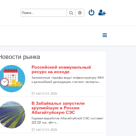
Поиск
Расширенный поиск
Новости рынка
Российский коммунальный
ресурс на исходе
Заниженные тарифы ведут инфраструктуру ЖКХ
к дальнейшей деградации, считают эксперты...
07 АВГУСТА 2026
В Забайкалье запустили
крупнейшую в России
Абагайтуйскую СЭС
Годовая выработка Абагайтуйской СЭС составит
223 221 тыс. кВт-ч...
07 АВГУСТА 2026