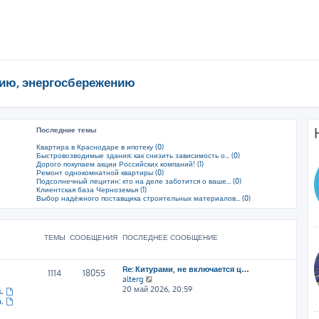
ию, энергосбережению
Последние темы
Квартира в Краснодаре в ипотеку (0)
Быстровозводимые здания: как снизить зависимость о... (0)
Дорого покупаем акции Российских компаний! (1)
Ремонт однокомнатной квартиры (0)
Подсолнечный лецитин: кто на деле заботится о ваше... (0)
Клиентская база Черноземья (1)
Выбор надёжного поставщика строительных материалов... (0)
ТЕМЫ
СООБЩЕНИЯ
ПОСЛЕДНЕЕ СООБЩЕНИЕ
Re: Китурами, не включается ц…
1114
18055
П
alterg
е
20 май 2026, 20:59
s
,
р
a
,
е
й