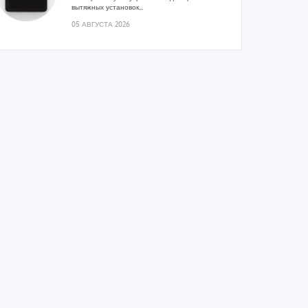
вытяжных установок...
05 АВГУСТА 2026
Гибридный тепловой насос PV/T
с одним общим испарителем
Исследователи предложили конструкцию
двухисточникового теплового насоса прямого
расширения ...
05 АВГУСТА 2026
21-й ежегодный форум
«ЦОД-2026»
Мероприятие пройдет 2-3 сентября в отеле
Radisson Slavyanskaya. Форум посетит более
двух тысяч участников...
05 АВГУСТА 2026
Корпорация «Термекс»
представила передовой опыт
роботизации участникам проекта
«Промтуризм.РФ»
Проект «Крутая Локация» ...
04 АВГУСТА 2026
Китайская Shenling представила
линейку тепловых насосов