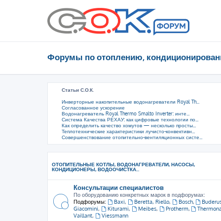
Форумы по отоплению, кондиционирован
Статьи С.О.К.
Инверторные накопительные водонагреватели Royal Th...
Согласованное ускорение
Водонагреватель Royal Thermo Smalto Inverter: инте...
Система Качества РЕХАУ: как цифровые технологии по...
Как определить качество хомутов — несколько просты...
Теплотехнические характеристики лучисто-конвективн...
Совершенствование отопительно-вентиляционных систе...
ОТОПИТЕЛЬНЫЕ КОТЛЫ, ВОДОНАГРЕВАТЕЛИ, НАСОСЫ,
КОНДИЦИОНЕРЫ, ВОДООЧИСТКА...
Консультации специалистов
По оборудованию конкретных марок в подфорумах:
Подфорумы:
Baxi
,
Beretta, Riello
,
Bosch
,
Buderu
Giacomini
,
Kiturami
,
Meibes
,
Protherm
,
Thermon
Vaillant
,
Viessmann