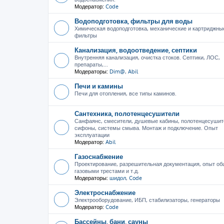
Модератор:
Code
Водоподготовка, фильтры для воды
Химическая водоподготовка, механические и картриджны
фильтры
Канализация, водоотведение, септики
Внутренняя канализация, очистка стоков. Септики, ЛОС,
препараты,...
Модераторы:
Dim@
,
Abil
Печи и камины
Печи для отопления, все типы каминов.
Сантехника, полотенцесушители
Санфаянс, смесители, душевые кабины, полотенцесушит
сифоны, системы смыва. Монтаж и подключение. Опыт
эксплуатации
Модератор:
Abil
Газоснабжение
Проектирование, разрешительная документация, опыт об
газовыми трестами и т.д.
Модераторы:
шидол
,
Code
Электроснабжение
Электрооборудование, ИБП, стабилизаторы, генераторы
Модератор:
Code
Бассейны, бани, сауны