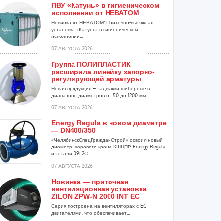
ПВУ «Катунь» в гигиеническом
исполнении от НЕВАТОМ
Новинка от НЕВАТОМ: Приточно-вытяжная
установка «Катунь» в гигиеническом
исполнении...
07 АВГУСТА 2026
Группа ПОЛИПЛАСТИК
расширила линейку запорно-
регулирующей арматуры
Новая продукция – задвижки шиберные в
диапазоне диаметров от 50 до 1200 мм...
07 АВГУСТА 2026
Energy Regula в новом диаметре
— DN400/350
«ЧелябинскСпецГражданСтрой» освоил новый
диаметр шарового крана КШЦПР Energy Regula
из стали 09Г2С...
07 АВГУСТА 2026
Новинка — приточная
вентиляционная установка
ZILON ZPW-N 2000 INT EC
Серия построена на вентиляторах с EC-
двигателями, что обеспечивает...