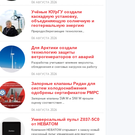
06 АВГУСТА 2026
Учёные ЮУрГУ создали
каскадную установку,
объединяющую солнечную и
геотермальную энергию
Природосберегающие технологии...
06 АВГУСТА 2026
Для Арктики создали
технологию защиты
ветрогенераторов от аварий
Разработка учитывает влияние мерзлоты,
обледенения и снеговых нагрузок на работу
установок...
06 АВГУСТА 2026
Запорные клапаны Ридан для
систем холодоснабжения
одобрены сертификатом РМРС
Запорные клапаны SVA M и SNV M прошли
оценку соответствия ...
06 АВГУСТА 2026
Универсальный пульт Z037-5C0
от НЕВАТОМ
Компания НЕВАТОМ открывает к заказу новый
сенсорный пульт управления для приточно-