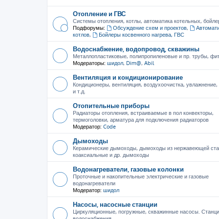
Отопление и ГВС
Системы отопления, котлы, автоматика котельных, бойле
Подфорумы:
Обсуждение схем и проектов
,
Автомати
котлов
,
Бойлеры косвенного нагрева, ГВС
Водоснабжение, водопровод, скважины
Металлопластиковые, полипропиленовые и пр. трубы, фити
Модераторы:
шидол
,
Dim@
,
Abil
Вентиляция и кондиционирование
Кондиционеры, вентиляция, воздухоочистка, увлажнение
и т.д.
Отопительные приборы
Радиаторы отопления, встраиваемые в пол конвекторы,
термоголовки, арматура для подключения радиаторов
Модератор:
Code
Дымоходы
Керамические дымоходы, дымоходы из нержавеющей ста
коаксиальные и др. дымоходы
Водонагреватели, газовые колонки
Проточные и накопительные электрические и газовые
водонагреватели
Модератор:
шидол
Насосы, насосные станции
Циркуляционные, погружные, скважинные насосы. Станц
водоснабжения.