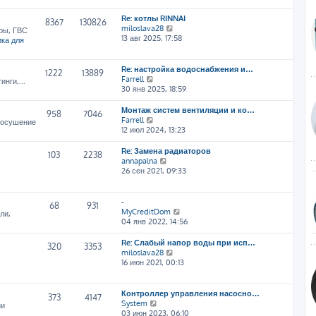
т
Re: котлы RINNAI
и
8367
130826
П
miloslava28
к
ры, ГВС
е
13 авг 2025, 17:58
п
ка для
р
о
е
с
й
л
Re: настройка водоснабжения и…
1222
13889
т
е
П
Farrell
нги,...
и
д
е
30 янв 2025, 18:59
к
н
р
п
е
е
Монтаж систем вентиляции и ко…
958
7046
о
м
й
П
Farrell
, осушение
с
у
т
е
12 июл 2024, 13:23
л
с
и
р
е
о
к
е
Re: Замена радиаторов
103
2238
д
о
п
й
П
annapalna
н
б
о
т
е
26 сен 2021, 09:33
е
щ
с
и
р
м
е
л
к
е
у
н
е
п
й
-
68
931
с
и
д
о
т
П
MyCreditDom
ли,
о
ю
н
с
и
е
04 янв 2022, 14:56
о
е
л
к
р
б
м
е
п
е
Re: Слабый напор воды при исп…
щ
320
3353
у
д
о
й
П
miloslava28
е
с
н
с
т
е
16 июн 2021, 00:13
н
о
е
л
и
р
и
о
м
е
к
е
ю
б
у
д
п
й
Контроллер управления насосно…
щ
373
4147
с
н
о
т
П
System
ии
е
о
е
с
и
е
03 июн 2023, 06:10
н