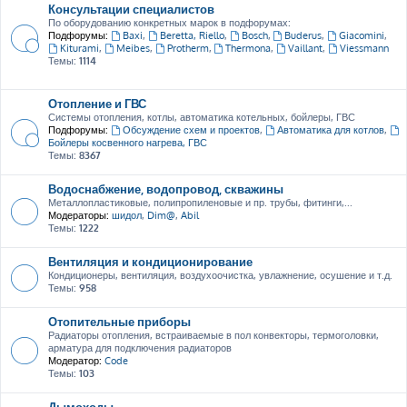
Консультации специалистов
По оборудованию конкретных марок в подфорумах:
Подфорумы:
Baxi
,
Beretta, Riello
,
Bosch
,
Buderus
,
Giacomini
,
Kiturami
,
Meibes
,
Protherm
,
Thermona
,
Vaillant
,
Viessmann
Темы:
1114
Отопление и ГВС
Системы отопления, котлы, автоматика котельных, бойлеры, ГВС
Подфорумы:
Обсуждение схем и проектов
,
Автоматика для котлов
,
Бойлеры косвенного нагрева, ГВС
Темы:
8367
Водоснабжение, водопровод, скважины
Металлопластиковые, полипропиленовые и пр. трубы, фитинги,...
Модераторы:
шидол
,
Dim@
,
Abil
Темы:
1222
Вентиляция и кондиционирование
Кондиционеры, вентиляция, воздухоочистка, увлажнение, осушение и т.д.
Темы:
958
Отопительные приборы
Радиаторы отопления, встраиваемые в пол конвекторы, термоголовки,
арматура для подключения радиаторов
Модератор:
Code
Темы:
103
Дымоходы