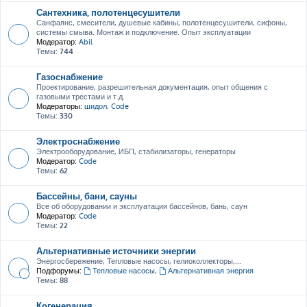
Сантехника, полотенцесушители
Санфаянс, смесители, душевые кабины, полотенцесушители, сифоны,
системы смыва. Монтаж и подключение. Опыт эксплуатации
Модератор:
Abil
Темы:
744
Газоснабжение
Проектирование, разрешительная документация, опыт общения с
газовыми трестами и т.д.
Модераторы:
шидол
,
Code
Темы:
330
Электроснабжение
Электрооборудование, ИБП, стабилизаторы, генераторы
Модератор:
Code
Темы:
62
Бассейны, бани, сауны
Все об оборудовании и эксплуатации бассейнов, бань, саун
Модератор:
Code
Темы:
22
Альтернативные источники энергии
Энергосбережение, Тепловые насосы, гелиоколлекторы,...
Подфорумы:
Тепловые насосы
,
Альтернативная энергия
Темы:
88
Когенерация