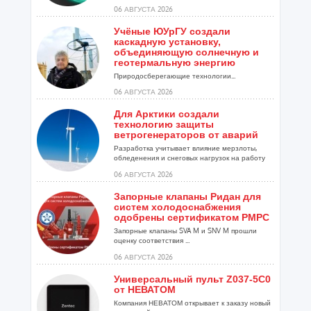
06 АВГУСТА 2026
Учёные ЮУрГУ создали
каскадную установку,
объединяющую солнечную и
геотермальную энергию
Природосберегающие технологии...
06 АВГУСТА 2026
Для Арктики создали
технологию защиты
ветрогенераторов от аварий
Разработка учитывает влияние мерзлоты,
обледенения и снеговых нагрузок на работу
установок...
06 АВГУСТА 2026
Запорные клапаны Ридан для
систем холодоснабжения
одобрены сертификатом РМРС
Запорные клапаны SVA M и SNV M прошли
оценку соответствия ...
06 АВГУСТА 2026
Универсальный пульт Z037-5C0
от НЕВАТОМ
Компания НЕВАТОМ открывает к заказу новый