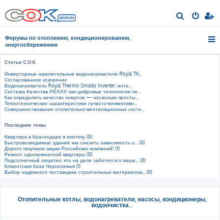
П
о
Форумы по отоплению, кондиционированию,
и
энергосбережению
с
Статьи С.О.К.
к
Инверторные накопительные водонагреватели Royal Th...
Согласованное ускорение
Водонагреватель Royal Thermo Smalto Inverter: инте...
Система Качества РЕХАУ: как цифровые технологии по...
Как определить качество хомутов — несколько просты...
Теплотехнические характеристики лучисто-конвективн...
Совершенствование отопительно-вентиляционных систе...
Последние темы
Квартира в Краснодаре в ипотеку (0)
Быстровозводимые здания: как снизить зависимость о... (0)
Дорого покупаем акции Российских компаний! (1)
Ремонт однокомнатной квартиры (0)
Подсолнечный лецитин: кто на деле заботится о ваше... (0)
Клиентская база Черноземья (1)
Выбор надёжного поставщика строительных материалов... (0)
Отопительные котлы, водонагреватели, насосы, кондиционеры,
водоочистка...