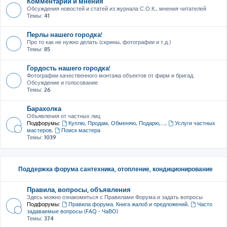
Комментарии и мнения
Обсуждения новостей и статей из журнала С.О.К., мнения читателей
Темы:
41
Перлы нашего городка!
Про то как не нужно делать (скрины, фотографии и т.д.)
Темы:
85
Гордость нашего городка!
Фотографии качественного монтажа объектов от фирм и бригад.
Обсуждение и голосование
Темы:
26
Барахолка
Объявления от частных лиц
Подфорумы:
Куплю, Продам, Обменяю, Подарю,...
,
Услуги частных
мастеров
,
Поиск мастера
Темы:
1039
Поддержка форума сантехника, отопление, кондиционирование
Правила, вопросы, объявления
Здесь можно ознакомиться с Правилами Форума и задать вопросы
Подфорумы:
Правила форума. Книга жалоб и предложений
,
Часто
задаваемые вопросы (FAQ - ЧаВО)
Темы:
374