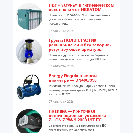
ПВУ «Катунь» в гигиеническом
исполнении от НЕВАТОМ
Новинка от НЕВАТОМ: Приточно-вытяжная
установка «Катунь» в гигиеническом
исполнении...
07 АВГУСТА 2026
Группа ПОЛИПЛАСТИК
расширила линейку запорно-
регулирующей арматуры
Новая продукция – задвижки шиберные в
диапазоне диаметров от 50 до 1200 мм...
07 АВГУСТА 2026
Energy Regula в новом
диаметре — DN400/350
«ЧелябинскСпецГражданСтрой» освоил новый
диаметр шарового крана КШЦПР Energy Regula
из стали 09Г2С...
07 АВГУСТА 2026
Новинка — приточная
вентиляционная установка
ZILON ZPW-N 2000 INT EC
Серия построена на вентиляторах с EC-
двигателями, что обеспечивает...