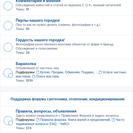
Комментарии и мнения
Обсуждения новостей и статей из журнала С.О.К., мнения читателей
Темы:
41
Перлы нашего городка!
Про то как не нужно делать (скрины, фотографии и т.д.)
Темы:
85
Гордость нашего городка!
Фотографии качественного монтажа объектов от фирм и бригад.
Обсуждение и голосование
Темы:
26
Барахолка
Объявления от частных лиц
Подфорумы:
Куплю, Продам, Обменяю, Подарю,...
,
Услуги частных
мастеров
,
Поиск мастера
Темы:
1039
Поддержка форума сантехника, отопление, кондиционирование
Правила, вопросы, объявления
Здесь можно ознакомиться с Правилами Форума и задать вопросы
Подфорумы:
Правила форума. Книга жалоб и предложений
,
Часто
задаваемые вопросы (FAQ - ЧаВО)
Темы:
374