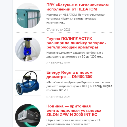
ПВУ «Катунь» в гигиеническом
исполнении от НЕВАТОМ
Новинка от НЕВАТОМ: Приточно-вытяжная
установка «Катунь» в гигиеническом
исполнении...
07 АВГУСТА 2026
Группа ПОЛИПЛАСТИК
расширила линейку запорно-
регулирующей арматуры
Новая продукция – задвижки шиберные в
диапазоне диаметров от 50 до 1200 мм...
07 АВГУСТА 2026
Energy Regula в новом
диаметре — DN400/350
«ЧелябинскСпецГражданСтрой» освоил новый
диаметр шарового крана КШЦПР Energy Regula
из стали 09Г2С...
07 АВГУСТА 2026
Новинка — приточная
вентиляционная установка
ZILON ZPW-N 2000 INT EC
Серия построена на вентиляторах с EC-
двигателями, что обеспечивает...