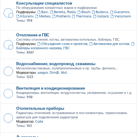
Консультации специалистов
По оборудованию конкретных марок в подфорумах:
Подфорумы:
Baxi
,
Beretta, Riello
,
Bosch
,
Buderus
,
Giacomini
,
Kiturami
,
Meibes
,
Protherm
,
Thermona
,
Vaillant
,
Viessmann
Темы:
1114
Отопление и ГВС
Системы отопления, котлы, автоматика котельных, бойлеры, ГВС
Подфорумы:
Обсуждение схем и проектов
,
Автоматика для котлов
,
Бойлеры косвенного нагрева, ГВС
Темы:
8367
Водоснабжение, водопровод, скважины
Металлопластиковые, полипропиленовые и пр. трубы, фитинги,...
Модераторы:
шидол
,
Dim@
,
Abil
Темы:
1222
Вентиляция и кондиционирование
Кондиционеры, вентиляция, воздухоочистка, увлажнение, осушение и т.д.
Темы:
958
Отопительные приборы
Радиаторы отопления, встраиваемые в пол конвекторы, термоголовки,
арматура для подключения радиаторов
Модератор:
Code
Темы:
103
Дымоходы