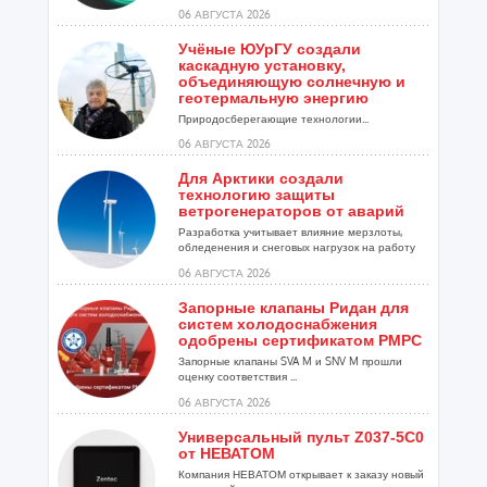
06 АВГУСТА 2026
Учёные ЮУрГУ создали
каскадную установку,
объединяющую солнечную и
геотермальную энергию
Природосберегающие технологии...
06 АВГУСТА 2026
Для Арктики создали
технологию защиты
ветрогенераторов от аварий
Разработка учитывает влияние мерзлоты,
обледенения и снеговых нагрузок на работу
установок...
06 АВГУСТА 2026
Запорные клапаны Ридан для
систем холодоснабжения
одобрены сертификатом РМРС
Запорные клапаны SVA M и SNV M прошли
оценку соответствия ...
06 АВГУСТА 2026
Универсальный пульт Z037-5C0
от НЕВАТОМ
Компания НЕВАТОМ открывает к заказу новый