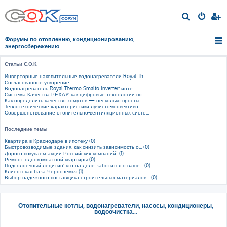
П
о
Форумы по отоплению, кондиционированию,
и
энергосбережению
с
Статьи С.О.К.
к
Инверторные накопительные водонагреватели Royal Th...
Согласованное ускорение
Водонагреватель Royal Thermo Smalto Inverter: инте...
Система Качества РЕХАУ: как цифровые технологии по...
Как определить качество хомутов — несколько просты...
Теплотехнические характеристики лучисто-конвективн...
Совершенствование отопительно-вентиляционных систе...
Последние темы
Квартира в Краснодаре в ипотеку (0)
Быстровозводимые здания: как снизить зависимость о... (0)
Дорого покупаем акции Российских компаний! (1)
Ремонт однокомнатной квартиры (0)
Подсолнечный лецитин: кто на деле заботится о ваше... (0)
Клиентская база Черноземья (1)
Выбор надёжного поставщика строительных материалов... (0)
Отопительные котлы, водонагреватели, насосы, кондиционеры,
водоочистка...