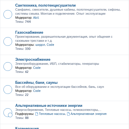
Сантехника, полотенцесушители
Санфаянс, смесители, душевые кабины, полотенцесушители, сифоны,
системы смыва. Монтаж и подключение. Опыт эксплуатации
Модератор:
Abil
Темы:
744
Газоснабжение
Проектирование, разрешительная документация, опыт общения с
газовыми трестами и т.д.
Модераторы:
шидол
,
Code
Темы:
330
Электроснабжение
Электрооборудование, ИБП, стабилизаторы, генераторы
Модератор:
Code
Темы:
62
Бассейны, бани, сауны
Все об оборудовании и эксплуатации бассейнов, бань, саун
Модератор:
Code
Темы:
22
Альтернативные источники энергии
Энергосбережение, Тепловые насосы, гелиоколлекторы,...
Подфорумы:
Тепловые насосы
,
Альтернативная энергия
Темы:
88
Когенерация