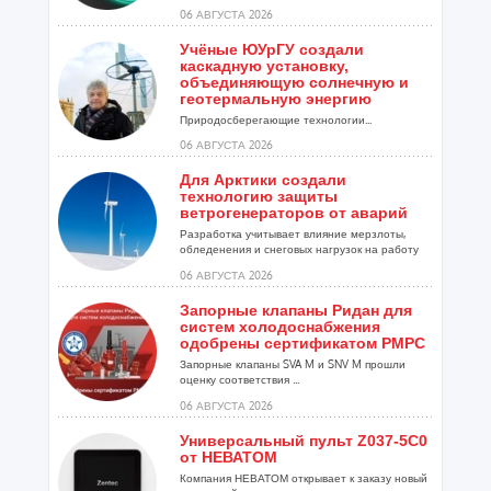
06 АВГУСТА 2026
Учёные ЮУрГУ создали
каскадную установку,
объединяющую солнечную и
геотермальную энергию
Природосберегающие технологии...
06 АВГУСТА 2026
Для Арктики создали
технологию защиты
ветрогенераторов от аварий
Разработка учитывает влияние мерзлоты,
обледенения и снеговых нагрузок на работу
установок...
06 АВГУСТА 2026
Запорные клапаны Ридан для
систем холодоснабжения
одобрены сертификатом РМРС
Запорные клапаны SVA M и SNV M прошли
оценку соответствия ...
06 АВГУСТА 2026
Универсальный пульт Z037-5C0
от НЕВАТОМ
Компания НЕВАТОМ открывает к заказу новый