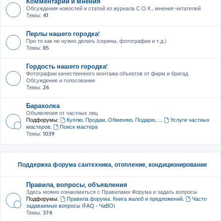
Комментарии и мнения
Обсуждения новостей и статей из журнала С.О.К., мнения читателей
Темы:
41
Перлы нашего городка!
Про то как не нужно делать (скрины, фотографии и т.д.)
Темы:
85
Гордость нашего городка!
Фотографии качественного монтажа объектов от фирм и бригад.
Обсуждение и голосование
Темы:
26
Барахолка
Объявления от частных лиц
Подфорумы:
Куплю, Продам, Обменяю, Подарю,...
,
Услуги частных
мастеров
,
Поиск мастера
Темы:
1039
Поддержка форума сантехника, отопление, кондиционирование
Правила, вопросы, объявления
Здесь можно ознакомиться с Правилами Форума и задать вопросы
Подфорумы:
Правила форума. Книга жалоб и предложений
,
Часто
задаваемые вопросы (FAQ - ЧаВО)
Темы:
374