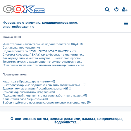
П
о
Форумы по отоплению, кондиционированию,
и
энергосбережению
с
Статьи С.О.К.
к
Инверторные накопительные водонагреватели Royal Th...
Согласованное ускорение
Водонагреватель Royal Thermo Smalto Inverter: инте...
Система Качества РЕХАУ: как цифровые технологии по...
Как определить качество хомутов — несколько просты...
Теплотехнические характеристики лучисто-конвективн...
Совершенствование отопительно-вентиляционных систе...
Последние темы
Квартира в Краснодаре в ипотеку (0)
Быстровозводимые здания: как снизить зависимость о... (0)
Дорого покупаем акции Российских компаний! (1)
Ремонт однокомнатной квартиры (0)
Подсолнечный лецитин: кто на деле заботится о ваше... (0)
Клиентская база Черноземья (1)
Выбор надёжного поставщика строительных материалов... (0)
Отопительные котлы, водонагреватели, насосы, кондиционеры,
водоочистка...