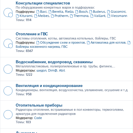
Консультации специалистов
По оборудованию конкретных марок в подфорумах:
Подфорумы:
Baxi
,
Beretta, Riello
,
Bosch
,
Buderus
,
Giacomini
,
Kiturami
,
Meibes
,
Protherm
,
Thermona
,
Vaillant
,
Viessmann
Темы:
1114
Отопление и ГВС
Системы отопления, котлы, автоматика котельных, бойлеры, ГВС
Подфорумы:
Обсуждение схем и проектов
,
Автоматика для котлов
,
Бойлеры косвенного нагрева, ГВС
Темы:
8367
Водоснабжение, водопровод, скважины
Металлопластиковые, полипропиленовые и пр. трубы, фитинги,...
Модераторы:
шидол
,
Dim@
,
Abil
Темы:
1222
Вентиляция и кондиционирование
Кондиционеры, вентиляция, воздухоочистка, увлажнение, осушение и т.д.
Темы:
958
Отопительные приборы
Радиаторы отопления, встраиваемые в пол конвекторы, термоголовки,
арматура для подключения радиаторов
Модератор:
Code
Темы:
103
Дымоходы