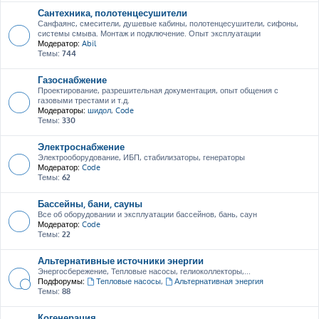
Сантехника, полотенцесушители
Санфаянс, смесители, душевые кабины, полотенцесушители, сифоны,
системы смыва. Монтаж и подключение. Опыт эксплуатации
Модератор:
Abil
Темы:
744
Газоснабжение
Проектирование, разрешительная документация, опыт общения с
газовыми трестами и т.д.
Модераторы:
шидол
,
Code
Темы:
330
Электроснабжение
Электрооборудование, ИБП, стабилизаторы, генераторы
Модератор:
Code
Темы:
62
Бассейны, бани, сауны
Все об оборудовании и эксплуатации бассейнов, бань, саун
Модератор:
Code
Темы:
22
Альтернативные источники энергии
Энергосбережение, Тепловые насосы, гелиоколлекторы,...
Подфорумы:
Тепловые насосы
,
Альтернативная энергия
Темы:
88
Когенерация