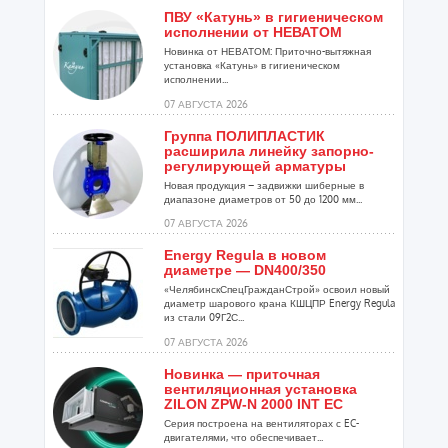
ПВУ «Катунь» в гигиеническом
исполнении от НЕВАТОМ
Новинка от НЕВАТОМ: Приточно-вытяжная
установка «Катунь» в гигиеническом
исполнении...
07 АВГУСТА 2026
Группа ПОЛИПЛАСТИК
расширила линейку запорно-
регулирующей арматуры
Новая продукция – задвижки шиберные в
диапазоне диаметров от 50 до 1200 мм...
07 АВГУСТА 2026
Energy Regula в новом
диаметре — DN400/350
«ЧелябинскСпецГражданСтрой» освоил новый
диаметр шарового крана КШЦПР Energy Regula
из стали 09Г2С...
07 АВГУСТА 2026
Новинка — приточная
вентиляционная установка
ZILON ZPW-N 2000 INT EC
Серия построена на вентиляторах с EC-
двигателями, что обеспечивает...