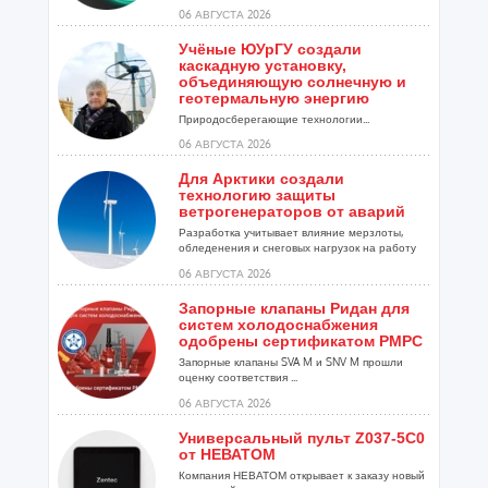
06 АВГУСТА 2026
Учёные ЮУрГУ создали
каскадную установку,
объединяющую солнечную и
геотермальную энергию
Природосберегающие технологии...
06 АВГУСТА 2026
Для Арктики создали
технологию защиты
ветрогенераторов от аварий
Разработка учитывает влияние мерзлоты,
обледенения и снеговых нагрузок на работу
установок...
06 АВГУСТА 2026
Запорные клапаны Ридан для
систем холодоснабжения
одобрены сертификатом РМРС
Запорные клапаны SVA M и SNV M прошли
оценку соответствия ...
06 АВГУСТА 2026
Универсальный пульт Z037-5C0
от НЕВАТОМ
Компания НЕВАТОМ открывает к заказу новый