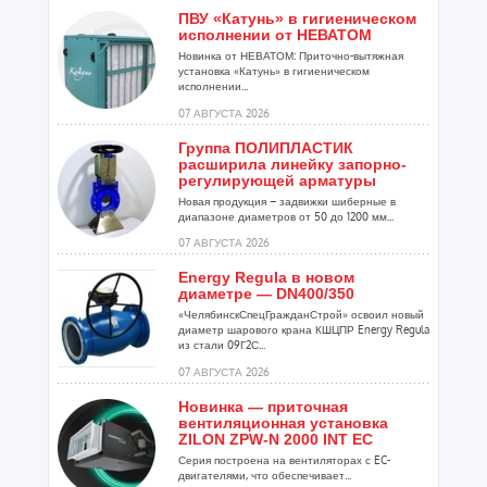
ПВУ «Катунь» в гигиеническом
исполнении от НЕВАТОМ
Новинка от НЕВАТОМ: Приточно-вытяжная
установка «Катунь» в гигиеническом
исполнении...
07 АВГУСТА 2026
Группа ПОЛИПЛАСТИК
расширила линейку запорно-
регулирующей арматуры
Новая продукция – задвижки шиберные в
диапазоне диаметров от 50 до 1200 мм...
07 АВГУСТА 2026
Energy Regula в новом
диаметре — DN400/350
«ЧелябинскСпецГражданСтрой» освоил новый
диаметр шарового крана КШЦПР Energy Regula
из стали 09Г2С...
07 АВГУСТА 2026
Новинка — приточная
вентиляционная установка
ZILON ZPW-N 2000 INT EC
Серия построена на вентиляторах с EC-
двигателями, что обеспечивает...