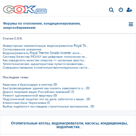
П
о
Форумы по отоплению, кондиционированию,
и
энергосбережению
с
Статьи С.О.К.
к
Инверторные накопительные водонагреватели Royal Th...
Согласованное ускорение
Водонагреватель Royal Thermo Smalto Inverter: инте...
Система Качества РЕХАУ: как цифровые технологии по...
Как определить качество хомутов — несколько просты...
Теплотехнические характеристики лучисто-конвективн...
Совершенствование отопительно-вентиляционных систе...
Последние темы
Квартира в Краснодаре в ипотеку (0)
Быстровозводимые здания: как снизить зависимость о... (0)
Дорого покупаем акции Российских компаний! (1)
Ремонт однокомнатной квартиры (0)
Подсолнечный лецитин: кто на деле заботится о ваше... (0)
Клиентская база Черноземья (1)
Выбор надёжного поставщика строительных материалов... (0)
Отопительные котлы, водонагреватели, насосы, кондиционеры,
водоочистка...