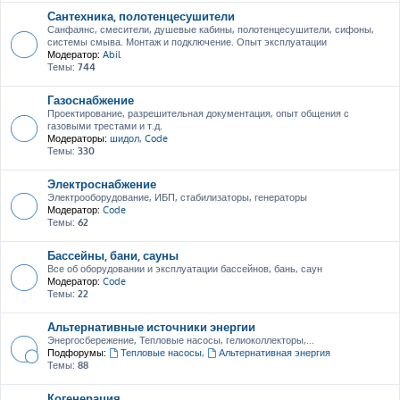
Сантехника, полотенцесушители
Санфаянс, смесители, душевые кабины, полотенцесушители, сифоны,
системы смыва. Монтаж и подключение. Опыт эксплуатации
Модератор:
Abil
Темы:
744
Газоснабжение
Проектирование, разрешительная документация, опыт общения с
газовыми трестами и т.д.
Модераторы:
шидол
,
Code
Темы:
330
Электроснабжение
Электрооборудование, ИБП, стабилизаторы, генераторы
Модератор:
Code
Темы:
62
Бассейны, бани, сауны
Все об оборудовании и эксплуатации бассейнов, бань, саун
Модератор:
Code
Темы:
22
Альтернативные источники энергии
Энергосбережение, Тепловые насосы, гелиоколлекторы,...
Подфорумы:
Тепловые насосы
,
Альтернативная энергия
Темы:
88
Когенерация