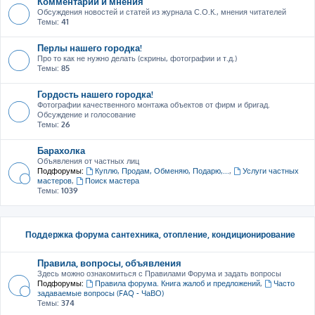
Комментарии и мнения
Обсуждения новостей и статей из журнала С.О.К., мнения читателей
Темы:
41
Перлы нашего городка!
Про то как не нужно делать (скрины, фотографии и т.д.)
Темы:
85
Гордость нашего городка!
Фотографии качественного монтажа объектов от фирм и бригад.
Обсуждение и голосование
Темы:
26
Барахолка
Объявления от частных лиц
Подфорумы:
Куплю, Продам, Обменяю, Подарю,...
,
Услуги частных
мастеров
,
Поиск мастера
Темы:
1039
Поддержка форума сантехника, отопление, кондиционирование
Правила, вопросы, объявления
Здесь можно ознакомиться с Правилами Форума и задать вопросы
Подфорумы:
Правила форума. Книга жалоб и предложений
,
Часто
задаваемые вопросы (FAQ - ЧаВО)
Темы:
374