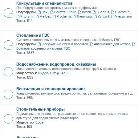
Консультации специалистов
По оборудованию конкретных марок в подфорумах:
Подфорумы:
Baxi
,
Beretta, Riello
,
Bosch
,
Buderus
,
Giacomini
,
Kiturami
,
Meibes
,
Protherm
,
Thermona
,
Vaillant
,
Viessmann
Темы:
1114
Отопление и ГВС
Системы отопления, котлы, автоматика котельных, бойлеры, ГВС
Подфорумы:
Обсуждение схем и проектов
,
Автоматика для котлов
,
Бойлеры косвенного нагрева, ГВС
Темы:
8367
Водоснабжение, водопровод, скважины
Металлопластиковые, полипропиленовые и пр. трубы, фитинги,...
Модераторы:
шидол
,
Dim@
,
Abil
Темы:
1222
Вентиляция и кондиционирование
Кондиционеры, вентиляция, воздухоочистка, увлажнение, осушение и т.д.
Темы:
958
Отопительные приборы
Радиаторы отопления, встраиваемые в пол конвекторы, термоголовки,
арматура для подключения радиаторов
Модератор:
Code
Темы:
103
Дымоходы