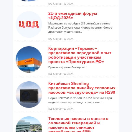
расширения ...
05 АВГУСТА 2026
21-й ежегодный форум
«ЦОД-2026»
Мероприятие пройдет 2-3 сентября в отеле
Radisson Slavyanskaya. Форум посетит более
двух тысяч участников...
05 АВГУСТА 2026
Корпорация «Термекс»
представила передовой опыт
роботизации участникам
проекта «Промтуризм.РФ»
Проект «Крутая Локация» ...
04 АВГУСТА 2026
Китайская Shenling
представила линейку тепловых
насосов «воздух-вода» на R290
Серия ThermaX R290 All-In-One включает три
модели теплопроизводительностью ...
04 АВГУСТА 2026
Тепловые насосы в связке с
солнечной генерацией и
накопителем снижают
потребление на 60%