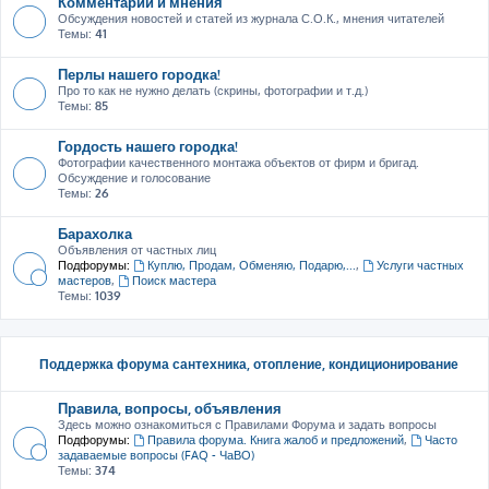
Комментарии и мнения
Обсуждения новостей и статей из журнала С.О.К., мнения читателей
Темы:
41
Перлы нашего городка!
Про то как не нужно делать (скрины, фотографии и т.д.)
Темы:
85
Гордость нашего городка!
Фотографии качественного монтажа объектов от фирм и бригад.
Обсуждение и голосование
Темы:
26
Барахолка
Объявления от частных лиц
Подфорумы:
Куплю, Продам, Обменяю, Подарю,...
,
Услуги частных
мастеров
,
Поиск мастера
Темы:
1039
Поддержка форума сантехника, отопление, кондиционирование
Правила, вопросы, объявления
Здесь можно ознакомиться с Правилами Форума и задать вопросы
Подфорумы:
Правила форума. Книга жалоб и предложений
,
Часто
задаваемые вопросы (FAQ - ЧаВО)
Темы:
374