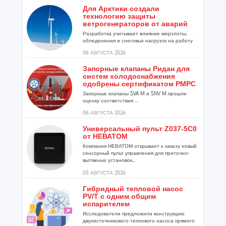
Для Арктики создали
технологию защиты
ветрогенераторов от аварий
Разработка учитывает влияние мерзлоты,
обледенения и снеговых нагрузок на работу
установок...
06 АВГУСТА 2026
Запорные клапаны Ридан для
систем холодоснабжения
одобрены сертификатом РМРС
Запорные клапаны SVA M и SNV M прошли
оценку соответствия ...
06 АВГУСТА 2026
Универсальный пульт Z037-5C0
от НЕВАТОМ
Компания НЕВАТОМ открывает к заказу новый
сенсорный пульт управления для приточно-
вытяжных установок...
05 АВГУСТА 2026
Гибридный тепловой насос
PV/T с одним общим
испарителем
Исследователи предложили конструкцию
двухисточникового теплового насоса прямого