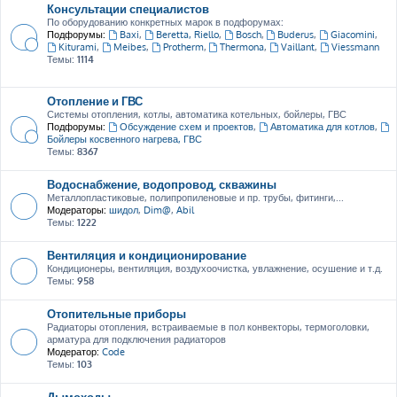
Консультации специалистов
По оборудованию конкретных марок в подфорумах:
Подфорумы:
Baxi
,
Beretta, Riello
,
Bosch
,
Buderus
,
Giacomini
,
Kiturami
,
Meibes
,
Protherm
,
Thermona
,
Vaillant
,
Viessmann
Темы:
1114
Отопление и ГВС
Системы отопления, котлы, автоматика котельных, бойлеры, ГВС
Подфорумы:
Обсуждение схем и проектов
,
Автоматика для котлов
,
Бойлеры косвенного нагрева, ГВС
Темы:
8367
Водоснабжение, водопровод, скважины
Металлопластиковые, полипропиленовые и пр. трубы, фитинги,...
Модераторы:
шидол
,
Dim@
,
Abil
Темы:
1222
Вентиляция и кондиционирование
Кондиционеры, вентиляция, воздухоочистка, увлажнение, осушение и т.д.
Темы:
958
Отопительные приборы
Радиаторы отопления, встраиваемые в пол конвекторы, термоголовки,
арматура для подключения радиаторов
Модератор:
Code
Темы:
103
Дымоходы