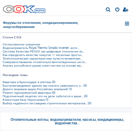
П
о
Форумы по отоплению, кондиционированию,
и
энергосбережению
с
Статьи С.О.К.
к
Согласованное ускорение
Водонагреватель Royal Thermo Smalto Inverter: инте...
Система Качества РЕХАУ: как цифровые технологии по...
Как определить качество хомутов — несколько просты...
Теплотехнические характеристики лучисто-конвективн...
Совершенствование отопительно-вентиляционных систе...
Анализ российского рынка сплит-систем на основе ма...
Последние темы
Квартира в Краснодаре в ипотеку (0)
Быстровозводимые здания: как снизить зависимость о... (0)
Дорого покупаем акции Российских компаний! (1)
Ремонт однокомнатной квартиры (0)
Подсолнечный лецитин: кто на деле заботится о ваше... (0)
Клиентская база Черноземья (1)
Выбор надёжного поставщика строительных материалов... (0)
Отопительные котлы, водонагреватели, насосы, кондиционеры,
водоочистка...