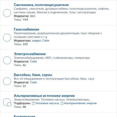
Сантехника, полотенцесушители
Санфаянс, смесители, душевые кабины, полотенцесушители, сифоны,
системы смыва. Монтаж и подключение. Опыт эксплуатации
Модератор:
Abil
Темы:
744
Газоснабжение
Проектирование, разрешительная документация, опыт общения с
газовыми трестами и т.д.
Модераторы:
шидол
,
Code
Темы:
330
Электроснабжение
Электрооборудование, ИБП, стабилизаторы, генераторы
Модератор:
Code
Темы:
62
Бассейны, бани, сауны
Все об оборудовании и эксплуатации бассейнов, бань, саун
Модератор:
Code
Темы:
22
Альтернативные источники энергии
Энергосбережение, Тепловые насосы, гелиоколлекторы,...
Подфорумы:
Тепловые насосы
,
Альтернативная энергия
Темы:
88
Когенерация