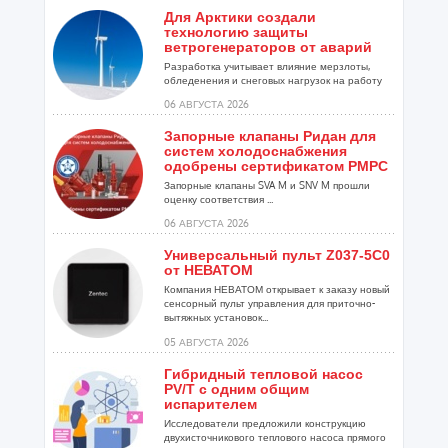
Для Арктики создали
технологию защиты
ветрогенераторов от аварий
Разработка учитывает влияние мерзлоты,
обледенения и снеговых нагрузок на работу
установок...
06 АВГУСТА 2026
Запорные клапаны Ридан для
систем холодоснабжения
одобрены сертификатом РМРС
Запорные клапаны SVA M и SNV M прошли
оценку соответствия ...
06 АВГУСТА 2026
Универсальный пульт Z037-5C0
от НЕВАТОМ
Компания НЕВАТОМ открывает к заказу новый
сенсорный пульт управления для приточно-
вытяжных установок...
05 АВГУСТА 2026
Гибридный тепловой насос
PV/T с одним общим
испарителем
Исследователи предложили конструкцию
двухисточникового теплового насоса прямого