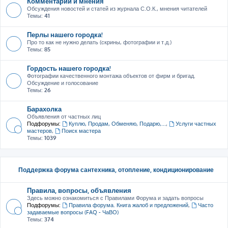
Комментарии и мнения
Обсуждения новостей и статей из журнала С.О.К., мнения читателей
Темы:
41
Перлы нашего городка!
Про то как не нужно делать (скрины, фотографии и т.д.)
Темы:
85
Гордость нашего городка!
Фотографии качественного монтажа объектов от фирм и бригад.
Обсуждение и голосование
Темы:
26
Барахолка
Объявления от частных лиц
Подфорумы:
Куплю, Продам, Обменяю, Подарю,...
,
Услуги частных
мастеров
,
Поиск мастера
Темы:
1039
Поддержка форума сантехника, отопление, кондиционирование
Правила, вопросы, объявления
Здесь можно ознакомиться с Правилами Форума и задать вопросы
Подфорумы:
Правила форума. Книга жалоб и предложений
,
Часто
задаваемые вопросы (FAQ - ЧаВО)
Темы:
374