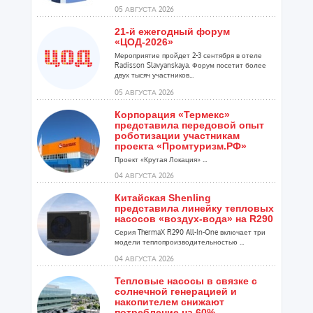
расширения ...
05 АВГУСТА 2026
21-й ежегодный форум
«ЦОД-2026»
Мероприятие пройдет 2-3 сентября в отеле
Radisson Slavyanskaya. Форум посетит более
двух тысяч участников...
05 АВГУСТА 2026
Корпорация «Термекс»
представила передовой опыт
роботизации участникам
проекта «Промтуризм.РФ»
Проект «Крутая Локация» ...
04 АВГУСТА 2026
Китайская Shenling
представила линейку тепловых
насосов «воздух-вода» на R290
Серия ThermaX R290 All-In-One включает три
модели теплопроизводительностью ...
04 АВГУСТА 2026
Тепловые насосы в связке с
солнечной генерацией и
накопителем снижают
потребление на 60%