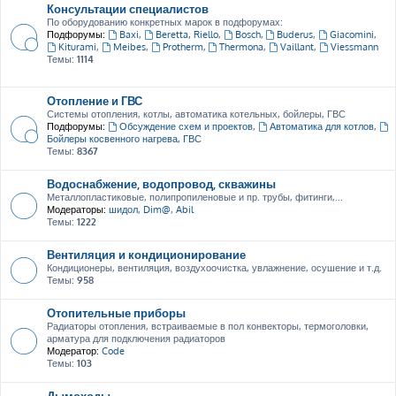
Консультации специалистов
По оборудованию конкретных марок в подфорумах:
Подфорумы:
Baxi
,
Beretta, Riello
,
Bosch
,
Buderus
,
Giacomini
,
Kiturami
,
Meibes
,
Protherm
,
Thermona
,
Vaillant
,
Viessmann
Темы:
1114
Отопление и ГВС
Системы отопления, котлы, автоматика котельных, бойлеры, ГВС
Подфорумы:
Обсуждение схем и проектов
,
Автоматика для котлов
,
Бойлеры косвенного нагрева, ГВС
Темы:
8367
Водоснабжение, водопровод, скважины
Металлопластиковые, полипропиленовые и пр. трубы, фитинги,...
Модераторы:
шидол
,
Dim@
,
Abil
Темы:
1222
Вентиляция и кондиционирование
Кондиционеры, вентиляция, воздухоочистка, увлажнение, осушение и т.д.
Темы:
958
Отопительные приборы
Радиаторы отопления, встраиваемые в пол конвекторы, термоголовки,
арматура для подключения радиаторов
Модератор:
Code
Темы:
103
Дымоходы