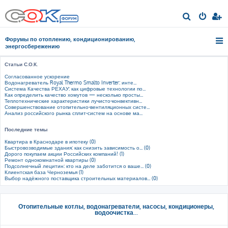
П
о
Форумы по отоплению, кондиционированию,
и
энергосбережению
с
Статьи С.О.К.
к
Согласованное ускорение
Водонагреватель Royal Thermo Smalto Inverter: инте...
Система Качества РЕХАУ: как цифровые технологии по...
Как определить качество хомутов — несколько просты...
Теплотехнические характеристики лучисто-конвективн...
Совершенствование отопительно-вентиляционных систе...
Анализ российского рынка сплит-систем на основе ма...
Последние темы
Квартира в Краснодаре в ипотеку (0)
Быстровозводимые здания: как снизить зависимость о... (0)
Дорого покупаем акции Российских компаний! (1)
Ремонт однокомнатной квартиры (0)
Подсолнечный лецитин: кто на деле заботится о ваше... (0)
Клиентская база Черноземья (1)
Выбор надёжного поставщика строительных материалов... (0)
Отопительные котлы, водонагреватели, насосы, кондиционеры,
водоочистка...