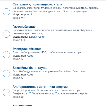
Сантехника, полотенцесушители
Санфаянс, смесители, душевые кабины, полотенцесушители, сифоны,
системы смыва. Монтаж и подключение. Опыт эксплуатации
Модератор:
Abil
Темы:
744
Газоснабжение
Проектирование, разрешительная документация, опыт общения с
газовыми трестами и т.д.
Модераторы:
шидол
,
Code
Темы:
330
Электроснабжение
Электрооборудование, ИБП, стабилизаторы, генераторы
Модератор:
Code
Темы:
62
Бассейны, бани, сауны
Все об оборудовании и эксплуатации бассейнов, бань, саун
Модератор:
Code
Темы:
22
Альтернативные источники энергии
Энергосбережение, Тепловые насосы, гелиоколлекторы,...
Подфорумы:
Тепловые насосы
,
Альтернативная энергия
Темы:
88
Когенерация