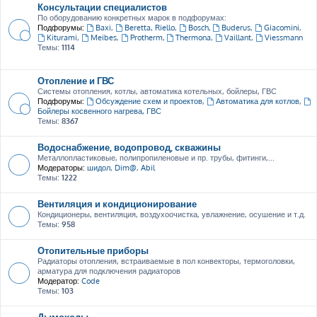
Консультации специалистов
По оборудованию конкретных марок в подфорумах:
Подфорумы:
Baxi
,
Beretta, Riello
,
Bosch
,
Buderus
,
Giacomini
,
Kiturami
,
Meibes
,
Protherm
,
Thermona
,
Vaillant
,
Viessmann
Темы:
1114
Отопление и ГВС
Системы отопления, котлы, автоматика котельных, бойлеры, ГВС
Подфорумы:
Обсуждение схем и проектов
,
Автоматика для котлов
,
Бойлеры косвенного нагрева, ГВС
Темы:
8367
Водоснабжение, водопровод, скважины
Металлопластиковые, полипропиленовые и пр. трубы, фитинги,...
Модераторы:
шидол
,
Dim@
,
Abil
Темы:
1222
Вентиляция и кондиционирование
Кондиционеры, вентиляция, воздухоочистка, увлажнение, осушение и т.д.
Темы:
958
Отопительные приборы
Радиаторы отопления, встраиваемые в пол конвекторы, термоголовки,
арматура для подключения радиаторов
Модератор:
Code
Темы:
103
Дымоходы