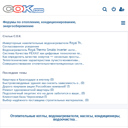
П
о
Форумы по отоплению, кондиционированию,
и
энергосбережению
с
Статьи С.О.К.
к
Инверторные накопительные водонагреватели Royal Th...
Согласованное ускорение
Водонагреватель Royal Thermo Smalto Inverter: инте...
Система Качества РЕХАУ: как цифровые технологии по...
Как определить качество хомутов — несколько просты...
Теплотехнические характеристики лучисто-конвективн...
Совершенствование отопительно-вентиляционных систе...
Последние темы
Квартира в Краснодаре в ипотеку (0)
Быстровозводимые здания: как снизить зависимость о... (0)
Дорого покупаем акции Российских компаний! (1)
Ремонт однокомнатной квартиры (0)
Подсолнечный лецитин: кто на деле заботится о ваше... (0)
Клиентская база Черноземья (1)
Выбор надёжного поставщика строительных материалов... (0)
Отопительные котлы, водонагреватели, насосы, кондиционеры,
водоочистка...