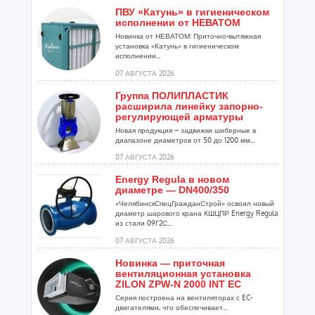
ПВУ «Катунь» в гигиеническом
исполнении от НЕВАТОМ
Новинка от НЕВАТОМ: Приточно-вытяжная
установка «Катунь» в гигиеническом
исполнении...
07 АВГУСТА 2026
Группа ПОЛИПЛАСТИК
расширила линейку запорно-
регулирующей арматуры
Новая продукция – задвижки шиберные в
диапазоне диаметров от 50 до 1200 мм...
07 АВГУСТА 2026
Energy Regula в новом
диаметре — DN400/350
«ЧелябинскСпецГражданСтрой» освоил новый
диаметр шарового крана КШЦПР Energy Regula
из стали 09Г2С...
07 АВГУСТА 2026
Новинка — приточная
вентиляционная установка
ZILON ZPW-N 2000 INT EC
Серия построена на вентиляторах с EC-
двигателями, что обеспечивает...