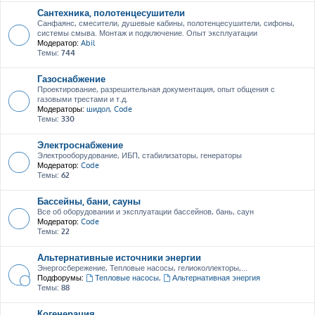
Сантехника, полотенцесушители
Санфаянс, смесители, душевые кабины, полотенцесушители, сифоны,
системы смыва. Монтаж и подключение. Опыт эксплуатации
Модератор:
Abil
Темы:
744
Газоснабжение
Проектирование, разрешительная документация, опыт общения с
газовыми трестами и т.д.
Модераторы:
шидол
,
Code
Темы:
330
Электроснабжение
Электрооборудование, ИБП, стабилизаторы, генераторы
Модератор:
Code
Темы:
62
Бассейны, бани, сауны
Все об оборудовании и эксплуатации бассейнов, бань, саун
Модератор:
Code
Темы:
22
Альтернативные источники энергии
Энергосбережение, Тепловые насосы, гелиоколлекторы,...
Подфорумы:
Тепловые насосы
,
Альтернативная энергия
Темы:
88
Когенерация