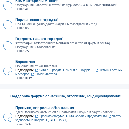
Комментарии и мнения
Обсуждения новостей и статей из журнала С.О.К., мнения читателей
Темы:
41
Перлы нашего городка!
Про то как не нужно делать (скрины, фотографии и т.д.)
Темы:
85
Гордость нашего городка!
Фотографии качественного монтажа объектов от фирм и бригад.
Обсуждение и голосование
Темы:
26
Барахолка
Объявления от частных лиц
Подфорумы:
Куплю, Продам, Обменяю, Подарю,...
,
Услуги частных
мастеров
,
Поиск мастера
Темы:
1039
Поддержка форума сантехника, отопление, кондиционирование
Правила, вопросы, объявления
Здесь можно ознакомиться с Правилами Форума и задать вопросы
Подфорумы:
Правила форума. Книга жалоб и предложений
,
Часто
задаваемые вопросы (FAQ - ЧаВО)
Темы:
374