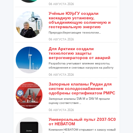
06 АВГУСТА 2026
Учёные ЮУрГУ создали
каскадную установку,
объединяющую солнечную и
геотермальную энергию
Природосберегающие технологии...
06 АВГУСТА 2026
Для Арктики создали
технологию защиты
ветрогенераторов от аварий
Разработка учитывает влияние мерзлоты,
обледенения и снеговых нагрузок на работу
установок...
06 АВГУСТА 2026
Запорные клапаны Ридан для
систем холодоснабжения
одобрены сертификатом РМРС
Запорные клапаны SVA M и SNV M прошли
оценку соответствия ...
06 АВГУСТА 2026
Универсальный пульт Z037-5C0
от НЕВАТОМ
Компания НЕВАТОМ открывает к заказу новый