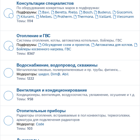
Консультации специалистов
По оборудованию конкретных марок в подфорумах:
Подфорумы:
Baxi
,
Beretta, Riello
,
Bosch
,
Buderus
,
Giacomini
,
Kiturami
,
Meibes
,
Protherm
,
Thermona
,
Vaillant
,
Viessmann
Темы:
1114
Отопление и ГВС
Системы отопления, котлы, автоматика котельных, бойлеры, ГВС
Подфорумы:
Обсуждение схем и проектов
,
Автоматика для котлов
,
Бойлеры косвенного нагрева, ГВС
Темы:
8367
Водоснабжение, водопровод, скважины
Металлопластиковые, полипропиленовые и пр. трубы, фитинги,...
Модераторы:
шидол
,
Dim@
,
Abil
Темы:
1222
Вентиляция и кондиционирование
Кондиционеры, вентиляция, воздухоочистка, увлажнение, осушение и т.д.
Темы:
958
Отопительные приборы
Радиаторы отопления, встраиваемые в пол конвекторы, термоголовки,
арматура для подключения радиаторов
Модератор:
Code
Темы:
103
Дымоходы