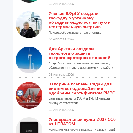
06 АВГУСТА 2026
Учёные ЮУрГУ создали
каскадную установку,
объединяющую солнечную и
геотермальную энергию
Природосберегающие технологии...
06 АВГУСТА 2026
Для Арктики создали
технологию защиты
ветрогенераторов от аварий
Разработка учитывает влияние мерзлоты,
обледенения и снеговых нагрузок на работу
установок...
06 АВГУСТА 2026
Запорные клапаны Ридан для
систем холодоснабжения
одобрены сертификатом РМРС
Запорные клапаны SVA M и SNV M прошли
оценку соответствия ...
06 АВГУСТА 2026
Универсальный пульт Z037-5C0
от НЕВАТОМ
Компания НЕВАТОМ открывает к заказу новый