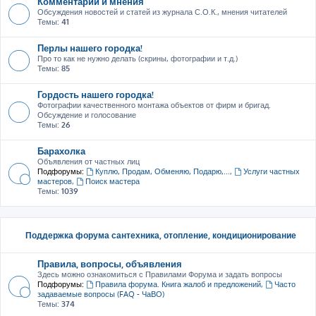
Комментарии и мнения
Обсуждения новостей и статей из журнала С.О.К., мнения читателей
Темы:
41
Перлы нашего городка!
Про то как не нужно делать (скрины, фотографии и т.д.)
Темы:
85
Гордость нашего городка!
Фотографии качественного монтажа объектов от фирм и бригад.
Обсуждение и голосование
Темы:
26
Барахолка
Объявления от частных лиц
Подфорумы:
Куплю, Продам, Обменяю, Подарю,...
,
Услуги частных
мастеров
,
Поиск мастера
Темы:
1039
Поддержка форума сантехника, отопление, кондиционирование
Правила, вопросы, объявления
Здесь можно ознакомиться с Правилами Форума и задать вопросы
Подфорумы:
Правила форума. Книга жалоб и предложений
,
Часто
задаваемые вопросы (FAQ - ЧаВО)
Темы:
374