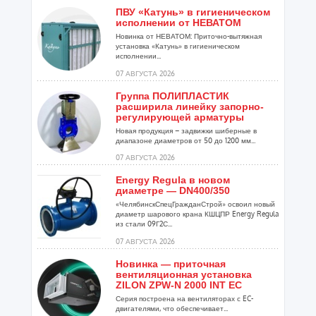
ПВУ «Катунь» в гигиеническом
исполнении от НЕВАТОМ
Новинка от НЕВАТОМ: Приточно-вытяжная
установка «Катунь» в гигиеническом
исполнении...
07 АВГУСТА 2026
Группа ПОЛИПЛАСТИК
расширила линейку запорно-
регулирующей арматуры
Новая продукция – задвижки шиберные в
диапазоне диаметров от 50 до 1200 мм...
07 АВГУСТА 2026
Energy Regula в новом
диаметре — DN400/350
«ЧелябинскСпецГражданСтрой» освоил новый
диаметр шарового крана КШЦПР Energy Regula
из стали 09Г2С...
07 АВГУСТА 2026
Новинка — приточная
вентиляционная установка
ZILON ZPW-N 2000 INT EC
Серия построена на вентиляторах с EC-
двигателями, что обеспечивает...