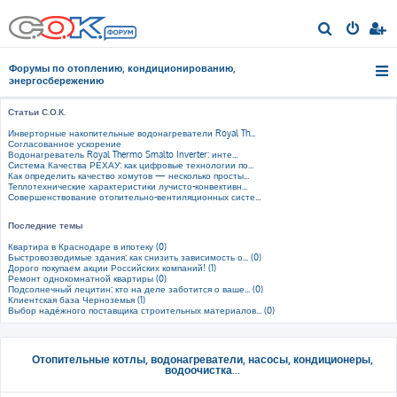
П
о
Форумы по отоплению, кондиционированию,
и
энергосбережению
с
Статьи С.О.К.
к
Инверторные накопительные водонагреватели Royal Th...
Согласованное ускорение
Водонагреватель Royal Thermo Smalto Inverter: инте...
Система Качества РЕХАУ: как цифровые технологии по...
Как определить качество хомутов — несколько просты...
Теплотехнические характеристики лучисто-конвективн...
Совершенствование отопительно-вентиляционных систе...
Последние темы
Квартира в Краснодаре в ипотеку (0)
Быстровозводимые здания: как снизить зависимость о... (0)
Дорого покупаем акции Российских компаний! (1)
Ремонт однокомнатной квартиры (0)
Подсолнечный лецитин: кто на деле заботится о ваше... (0)
Клиентская база Черноземья (1)
Выбор надёжного поставщика строительных материалов... (0)
Отопительные котлы, водонагреватели, насосы, кондиционеры,
водоочистка...