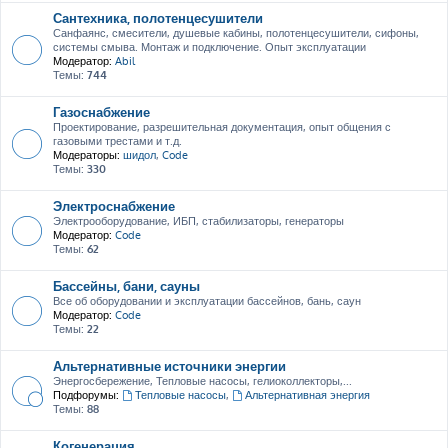
Сантехника, полотенцесушители
Санфаянс, смесители, душевые кабины, полотенцесушители, сифоны,
системы смыва. Монтаж и подключение. Опыт эксплуатации
Модератор:
Abil
Темы:
744
Газоснабжение
Проектирование, разрешительная документация, опыт общения с
газовыми трестами и т.д.
Модераторы:
шидол
,
Code
Темы:
330
Электроснабжение
Электрооборудование, ИБП, стабилизаторы, генераторы
Модератор:
Code
Темы:
62
Бассейны, бани, сауны
Все об оборудовании и эксплуатации бассейнов, бань, саун
Модератор:
Code
Темы:
22
Альтернативные источники энергии
Энергосбережение, Тепловые насосы, гелиоколлекторы,...
Подфорумы:
Тепловые насосы
,
Альтернативная энергия
Темы:
88
Когенерация