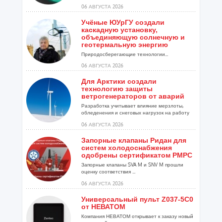
06 АВГУСТА 2026
Учёные ЮУрГУ создали
каскадную установку,
объединяющую солнечную и
геотермальную энергию
Природосберегающие технологии...
06 АВГУСТА 2026
Для Арктики создали
технологию защиты
ветрогенераторов от аварий
Разработка учитывает влияние мерзлоты,
обледенения и снеговых нагрузок на работу
установок...
06 АВГУСТА 2026
Запорные клапаны Ридан для
систем холодоснабжения
одобрены сертификатом РМРС
Запорные клапаны SVA M и SNV M прошли
оценку соответствия ...
06 АВГУСТА 2026
Универсальный пульт Z037-5C0
от НЕВАТОМ
Компания НЕВАТОМ открывает к заказу новый