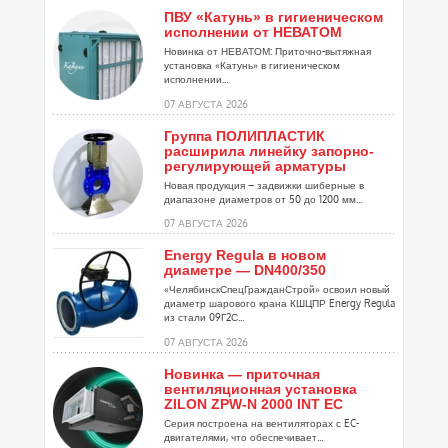
ПВУ «Катунь» в гигиеническом
исполнении от НЕВАТОМ
Новинка от НЕВАТОМ: Приточно-вытяжная
установка «Катунь» в гигиеническом
исполнении...
07 АВГУСТА 2026
Группа ПОЛИПЛАСТИК
расширила линейку запорно-
регулирующей арматуры
Новая продукция – задвижки шиберные в
диапазоне диаметров от 50 до 1200 мм...
07 АВГУСТА 2026
Energy Regula в новом
диаметре — DN400/350
«ЧелябинскСпецГражданСтрой» освоил новый
диаметр шарового крана КШЦПР Energy Regula
из стали 09Г2С...
07 АВГУСТА 2026
Новинка — приточная
вентиляционная установка
ZILON ZPW-N 2000 INT EC
Серия построена на вентиляторах с EC-
двигателями, что обеспечивает...