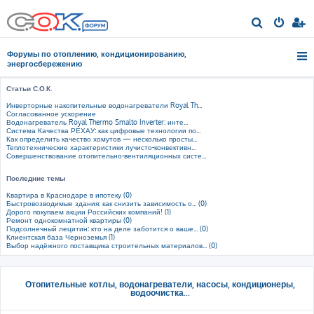
П
о
Форумы по отоплению, кондиционированию,
и
энергосбережению
с
Статьи С.О.К.
к
Инверторные накопительные водонагреватели Royal Th...
Согласованное ускорение
Водонагреватель Royal Thermo Smalto Inverter: инте...
Система Качества РЕХАУ: как цифровые технологии по...
Как определить качество хомутов — несколько просты...
Теплотехнические характеристики лучисто-конвективн...
Совершенствование отопительно-вентиляционных систе...
Последние темы
Квартира в Краснодаре в ипотеку (0)
Быстровозводимые здания: как снизить зависимость о... (0)
Дорого покупаем акции Российских компаний! (1)
Ремонт однокомнатной квартиры (0)
Подсолнечный лецитин: кто на деле заботится о ваше... (0)
Клиентская база Черноземья (1)
Выбор надёжного поставщика строительных материалов... (0)
Отопительные котлы, водонагреватели, насосы, кондиционеры,
водоочистка...