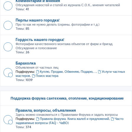
Комментарии и мнения
Обсуждения новостей и статей из журнала С.О.К., мнения читателей
Темы:
41
Перлы нашего городка!
Про то как не нужно делать (скрины, фотографии и т.д.)
Темы:
85
Гордость нашего городка!
Фотографии качественного монтажа объектов от фирм и бригад.
Обсуждение и голосование
Темы:
26
Барахолка
Объявления от частных лиц
Подфорумы:
Куплю, Продам, Обменяю, Подарю,...
,
Услуги частных
мастеров
,
Поиск мастера
Темы:
1039
Поддержка форума сантехника, отопление, кондиционирование
Правила, вопросы, объявления
Здесь можно ознакомиться с Правилами Форума и задать вопросы
Подфорумы:
Правила форума. Книга жалоб и предложений
,
Часто
задаваемые вопросы (FAQ - ЧаВО)
Темы:
374