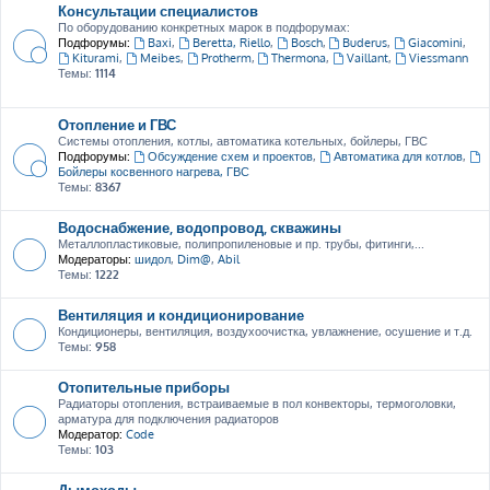
Консультации специалистов
По оборудованию конкретных марок в подфорумах:
Подфорумы:
Baxi
,
Beretta, Riello
,
Bosch
,
Buderus
,
Giacomini
,
Kiturami
,
Meibes
,
Protherm
,
Thermona
,
Vaillant
,
Viessmann
Темы:
1114
Отопление и ГВС
Системы отопления, котлы, автоматика котельных, бойлеры, ГВС
Подфорумы:
Обсуждение схем и проектов
,
Автоматика для котлов
,
Бойлеры косвенного нагрева, ГВС
Темы:
8367
Водоснабжение, водопровод, скважины
Металлопластиковые, полипропиленовые и пр. трубы, фитинги,...
Модераторы:
шидол
,
Dim@
,
Abil
Темы:
1222
Вентиляция и кондиционирование
Кондиционеры, вентиляция, воздухоочистка, увлажнение, осушение и т.д.
Темы:
958
Отопительные приборы
Радиаторы отопления, встраиваемые в пол конвекторы, термоголовки,
арматура для подключения радиаторов
Модератор:
Code
Темы:
103
Дымоходы