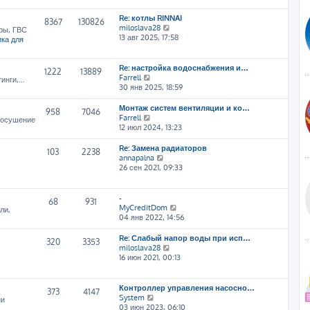
т
Re: котлы RINNAI
и
8367
130826
П
miloslava28
к
ры, ГВС
е
13 авг 2025, 17:58
п
ка для
р
о
е
с
й
л
Re: настройка водоснабжения и…
1222
13889
т
е
П
Farrell
нги,...
и
д
е
30 янв 2025, 18:59
к
н
р
п
е
е
Монтаж систем вентиляции и ко…
958
7046
о
м
й
П
Farrell
, осушение
с
у
т
е
12 июл 2024, 13:23
л
с
и
р
е
о
к
е
Re: Замена радиаторов
103
2238
д
о
п
й
П
annapalna
н
б
о
т
е
26 сен 2021, 09:33
е
щ
с
и
р
м
е
л
к
е
у
н
е
п
й
-
68
931
с
и
д
о
т
П
MyCreditDom
ли,
о
ю
н
с
и
е
04 янв 2022, 14:56
о
е
л
к
р
б
м
е
п
е
Re: Слабый напор воды при исп…
щ
320
3353
у
д
о
й
П
miloslava28
е
с
н
с
т
е
16 июн 2021, 00:13
н
о
е
л
и
р
и
о
м
е
к
е
ю
б
у
д
п
й
Контроллер управления насосно…
щ
373
4147
с
н
о
т
П
System
ии
е
о
е
с
и
е
03 июн 2023, 06:10
н