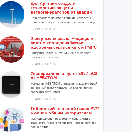
Для Арктики создали
технологию защиты
ветрогенераторов от аварий
Разработка учитывает влияние мерзлоты,
обледенения и снеговых нагрузок на работу
установок...
06 АВГУСТА 2026
Запорные клапаны Ридан для
систем холодоснабжения
одобрены сертификатом РМРС
Запорные клапаны SVA M и SNV M прошли
оценку соответствия ...
06 АВГУСТА 2026
Универсальный пульт Z037-5C0
от НЕВАТОМ
Компания НЕВАТОМ открывает к заказу новый
сенсорный пульт управления для приточно-
вытяжных установок...
05 АВГУСТА 2026
Гибридный тепловой насос PV/T
с одним общим испарителем
Исследователи предложили конструкцию
двухисточникового теплового насоса прямого
расширения ...