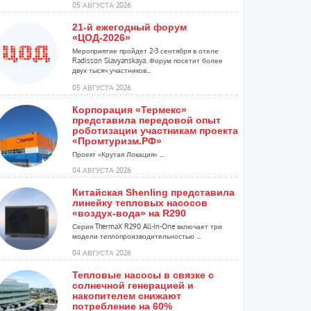
05 АВГУСТА 2026
21-й ежегодный форум
«ЦОД-2026»
Мероприятие пройдет 2-3 сентября в отеле
Radisson Slavyanskaya. Форум посетит более
двух тысяч участников...
05 АВГУСТА 2026
Корпорация «Термекс»
представила передовой опыт
роботизации участникам проекта
«Промтуризм.РФ»
Проект «Крутая Локация» ...
04 АВГУСТА 2026
Китайская Shenling представила
линейку тепловых насосов
«воздух-вода» на R290
Серия ThermaX R290 All-In-One включает три
модели теплопроизводительностью ...
04 АВГУСТА 2026
Тепловые насосы в связке с
солнечной генерацией и
накопителем снижают
потребление на 60%