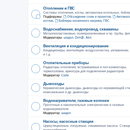
Отопление и ГВС
Системы отопления, котлы, автоматика котельных, бойле
Подфорумы:
Обсуждение схем и проектов
,
Автомати
котлов
,
Бойлеры косвенного нагрева, ГВС
Водоснабжение, водопровод, скважины
Металлопластиковые, полипропиленовые и пр. трубы, фити
Модераторы:
шидол
,
Dim@
,
Abil
Вентиляция и кондиционирование
Кондиционеры, вентиляция, воздухоочистка, увлажнение
и т.д.
Отопительные приборы
Радиаторы отопления, встраиваемые в пол конвекторы,
термоголовки, арматура для подключения радиаторов
Модератор:
Code
Дымоходы
Керамические дымоходы, дымоходы из нержавеющей ста
коаксиальные и др. дымоходы
Водонагреватели, газовые колонки
Проточные и накопительные электрические и газовые
водонагреватели
Модератор:
шидол
Насосы, насосные станции
Циркуляционные, погружные, скважинные насосы. Станц
водоснабжения.