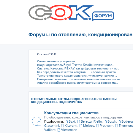
Форумы по отоплению, кондиционирован
Статьи С.О.К.
Согласованное ускорение
Водонагреватель Royal Thermo Smalto Inverter: инте...
Система Качества РЕХАУ: как цифровые технологии по...
Как определить качество хомутов — несколько просты...
Теплотехнические характеристики лучисто-конвективн...
Совершенствование отопительно-вентиляционных систе...
Анализ российского рынка сплит-систем на основе ма...
ОТОПИТЕЛЬНЫЕ КОТЛЫ, ВОДОНАГРЕВАТЕЛИ, НАСОСЫ,
КОНДИЦИОНЕРЫ, ВОДООЧИСТКА...
Консультации специалистов
По оборудованию конкретных марок в подфорумах:
Подфорумы:
Baxi
,
Beretta, Riello
,
Bosch
,
Buderu
Giacomini
,
Kiturami
,
Meibes
,
Protherm
,
Thermon
Vaillant
,
Viessmann