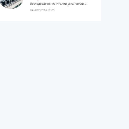
Исследователи из Италии установили ...
04 АВГУСТА 2026
«РУСКЛИМАТ Fest 2026» в Уфе
собрал свыше 700 профи
климатической отрасли
Организатором выступил торгово-
производственный холдинг «Русклимат»...
03 АВГУСТА 2026
«Датарк» испытал модульный
ЦОД с плотностью 54 кВт на
стойку
Испытания прошли на собственной
производственной площадке и были...
03 АВГУСТА 2026
Samsung выпускает VRF-систему
DVM на R32
Линейка включает семь типоразмеров
производительностью от 22,4 до 56 кВт.
Суммарная длина трубопроводов...
03 АВГУСТА 2026
«СиСофт Девелопмент» подвел
итоги конкурса студенческих