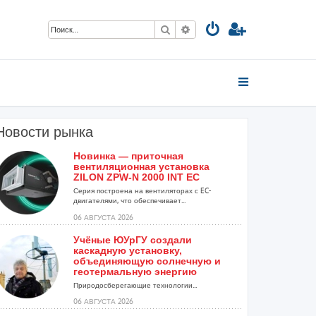
Поиск
Расширенный поиск
Новости рынка
Новинка — приточная
вентиляционная установка
ZILON ZPW-N 2000 INT EC
Серия построена на вентиляторах с EC-
двигателями, что обеспечивает...
06 АВГУСТА 2026
Учёные ЮУрГУ создали
каскадную установку,
объединяющую солнечную и
геотермальную энергию
Природосберегающие технологии...
06 АВГУСТА 2026