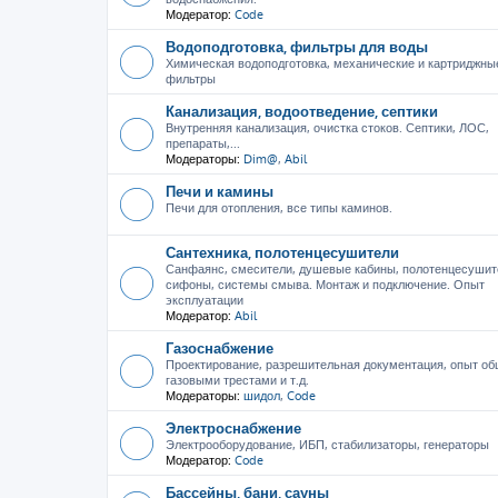
Модератор:
Code
Водоподготовка, фильтры для воды
Химическая водоподготовка, механические и картриджны
фильтры
Канализация, водоотведение, септики
Внутренняя канализация, очистка стоков. Септики, ЛОС,
препараты,...
Модераторы:
Dim@
,
Abil
Печи и камины
Печи для отопления, все типы каминов.
Сантехника, полотенцесушители
Санфаянс, смесители, душевые кабины, полотенцесушит
сифоны, системы смыва. Монтаж и подключение. Опыт
эксплуатации
Модератор:
Abil
Газоснабжение
Проектирование, разрешительная документация, опыт об
газовыми трестами и т.д.
Модераторы:
шидол
,
Code
Электроснабжение
Электрооборудование, ИБП, стабилизаторы, генераторы
Модератор:
Code
Бассейны, бани, сауны