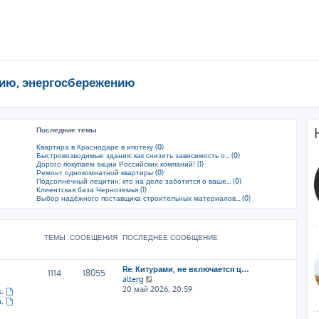
ию, энергосбережению
Последние темы
Квартира в Краснодаре в ипотеку (0)
Быстровозводимые здания: как снизить зависимость о... (0)
Дорого покупаем акции Российских компаний! (1)
Ремонт однокомнатной квартиры (0)
Подсолнечный лецитин: кто на деле заботится о ваше... (0)
Клиентская база Черноземья (1)
Выбор надёжного поставщика строительных материалов... (0)
ТЕМЫ
СООБЩЕНИЯ
ПОСЛЕДНЕЕ СООБЩЕНИЕ
Re: Китурами, не включается ц…
1114
18055
П
alterg
е
20 май 2026, 20:59
s
,
р
a
,
е
й