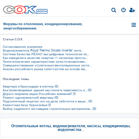
П
о
Форумы по отоплению, кондиционированию,
и
энергосбережению
с
Статьи С.О.К.
к
Согласованное ускорение
Водонагреватель Royal Thermo Smalto Inverter: инте...
Система Качества РЕХАУ: как цифровые технологии по...
Как определить качество хомутов — несколько просты...
Теплотехнические характеристики лучисто-конвективн...
Совершенствование отопительно-вентиляционных систе...
Анализ российского рынка сплит-систем на основе ма...
Последние темы
Квартира в Краснодаре в ипотеку (0)
Быстровозводимые здания: как снизить зависимость о... (0)
Дорого покупаем акции Российских компаний! (1)
Ремонт однокомнатной квартиры (0)
Подсолнечный лецитин: кто на деле заботится о ваше... (0)
Клиентская база Черноземья (1)
Выбор надёжного поставщика строительных материалов... (0)
Отопительные котлы, водонагреватели, насосы, кондиционеры,
водоочистка...