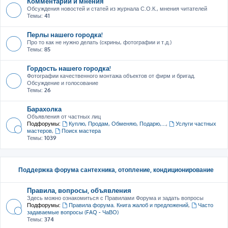
Комментарии и мнения
Обсуждения новостей и статей из журнала С.О.К., мнения читателей
Темы:
41
Перлы нашего городка!
Про то как не нужно делать (скрины, фотографии и т.д.)
Темы:
85
Гордость нашего городка!
Фотографии качественного монтажа объектов от фирм и бригад.
Обсуждение и голосование
Темы:
26
Барахолка
Объявления от частных лиц
Подфорумы:
Куплю, Продам, Обменяю, Подарю,...
,
Услуги частных
мастеров
,
Поиск мастера
Темы:
1039
Поддержка форума сантехника, отопление, кондиционирование
Правила, вопросы, объявления
Здесь можно ознакомиться с Правилами Форума и задать вопросы
Подфорумы:
Правила форума. Книга жалоб и предложений
,
Часто
задаваемые вопросы (FAQ - ЧаВО)
Темы:
374