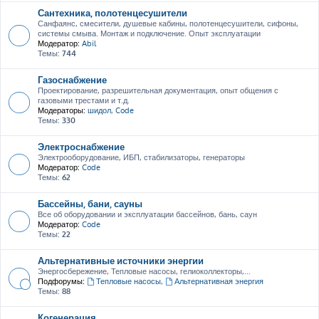
Сантехника, полотенцесушители
Санфаянс, смесители, душевые кабины, полотенцесушители, сифоны,
системы смыва. Монтаж и подключение. Опыт эксплуатации
Модератор:
Abil
Темы:
744
Газоснабжение
Проектирование, разрешительная документация, опыт общения с
газовыми трестами и т.д.
Модераторы:
шидол
,
Code
Темы:
330
Электроснабжение
Электрооборудование, ИБП, стабилизаторы, генераторы
Модератор:
Code
Темы:
62
Бассейны, бани, сауны
Все об оборудовании и эксплуатации бассейнов, бань, саун
Модератор:
Code
Темы:
22
Альтернативные источники энергии
Энергосбережение, Тепловые насосы, гелиоколлекторы,...
Подфорумы:
Тепловые насосы
,
Альтернативная энергия
Темы:
88
Когенерация