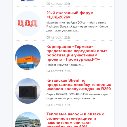
расширения ...
05 АВГУСТА 2026
21-й ежегодный форум
«ЦОД-2026»
Мероприятие пройдет 2-3 сентября в отеле
Radisson Slavyanskaya. Форум посетит более
двух тысяч участников...
05 АВГУСТА 2026
Корпорация «Термекс»
представила передовой опыт
роботизации участникам
проекта «Промтуризм.РФ»
Проект «Крутая Локация» ...
04 АВГУСТА 2026
Китайская Shenling
представила линейку тепловых
насосов «воздух-вода» на R290
Серия ThermaX R290 All-In-One включает три
модели теплопроизводительностью ...
04 АВГУСТА 2026
Тепловые насосы в связке с
солнечной генерацией и
накопителем снижают
потребление на 60%