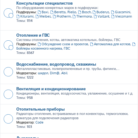
Консультации специалистов
По оборудованию конкретных марок в подфорумах:
Подфорумы:
Baxi
,
Beretta, Riello
,
Bosch
,
Buderus
,
Giacomini
,
Kiturami
,
Meibes
,
Protherm
,
Thermona
,
Vaillant
,
Viessmann
Темы:
1114
Отопление и ГВС
Системы отопления, котлы, автоматика котельных, бойлеры, ГВС
Подфорумы:
Обсуждение схем и проектов
,
Автоматика для котлов
,
Бойлеры косвенного нагрева, ГВС
Темы:
8367
Водоснабжение, водопровод, скважины
Металлопластиковые, полипропиленовые и пр. трубы, фитинги,...
Модераторы:
шидол
,
Dim@
,
Abil
Темы:
1222
Вентиляция и кондиционирование
Кондиционеры, вентиляция, воздухоочистка, увлажнение, осушение и т.д.
Темы:
958
Отопительные приборы
Радиаторы отопления, встраиваемые в пол конвекторы, термоголовки,
арматура для подключения радиаторов
Модератор:
Code
Темы:
103
Дымоходы