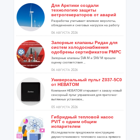
Для Арктики создали
технологию защиты
ветрогенераторов от аварий
Разработка учитывает влияние мерзлоты,
обледенения и снеговых нагрузок на работу
установок...
06 АВГУСТА 2026
Запорные клапаны Ридан для
систем холодоснабжения
одобрены сертификатом РМРС
Запорные клапаны SVA M и SNV M прошли
оценку соответствия ...
06 АВГУСТА 2026
Универсальный пульт Z037-5C0
от НЕВАТОМ
Компания НЕВАТОМ открывает к заказу новый
сенсорный пульт управления для приточно-
вытяжных установок...
05 АВГУСТА 2026
Гибридный тепловой насос
PV/T с одним общим
испарителем
Исследователи предложили конструкцию
двухисточникового теплового насоса прямого