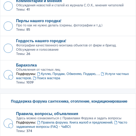
Комментарии и мнения
Обсуждения новостей и статей из журнала С.О.К., мнения читателей
Темы:
41
Перлы нашего городка!
Про то как не нужно делать (скрины, фотографии и т.д.)
Темы:
85
Гордость нашего городка!
Фотографии качественного монтажа объектов от фирм и бригад.
Обсуждение и голосование
Темы:
26
Барахолка
Объявления от частных лиц
Подфорумы:
Куплю, Продам, Обменяю, Подарю,...
,
Услуги частных
мастеров
,
Поиск мастера
Темы:
1039
Поддержка форума сантехника, отопление, кондиционирование
Правила, вопросы, объявления
Здесь можно ознакомиться с Правилами Форума и задать вопросы
Подфорумы:
Правила форума. Книга жалоб и предложений
,
Часто
задаваемые вопросы (FAQ - ЧаВО)
Темы:
374