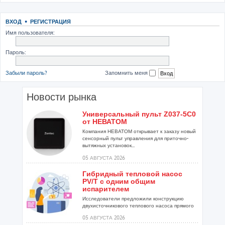
ВХОД
•
РЕГИСТРАЦИЯ
Имя пользователя:
Пароль:
Забыли пароль?
Запомнить меня
Новости рынка
Универсальный пульт Z037-5C0
от НЕВАТОМ
Компания НЕВАТОМ открывает к заказу новый
сенсорный пульт управления для приточно-
вытяжных установок...
05 АВГУСТА 2026
Гибридный тепловой насос
PV/T с одним общим
испарителем
Исследователи предложили конструкцию
двухисточникового теплового насоса прямого
расширения ...
05 АВГУСТА 2026