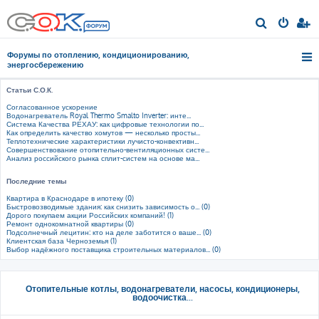
П
о
Форумы по отоплению, кондиционированию,
и
энергосбережению
с
Статьи С.О.К.
к
Согласованное ускорение
Водонагреватель Royal Thermo Smalto Inverter: инте...
Система Качества РЕХАУ: как цифровые технологии по...
Как определить качество хомутов — несколько просты...
Теплотехнические характеристики лучисто-конвективн...
Совершенствование отопительно-вентиляционных систе...
Анализ российского рынка сплит-систем на основе ма...
Последние темы
Квартира в Краснодаре в ипотеку (0)
Быстровозводимые здания: как снизить зависимость о... (0)
Дорого покупаем акции Российских компаний! (1)
Ремонт однокомнатной квартиры (0)
Подсолнечный лецитин: кто на деле заботится о ваше... (0)
Клиентская база Черноземья (1)
Выбор надёжного поставщика строительных материалов... (0)
Отопительные котлы, водонагреватели, насосы, кондиционеры,
водоочистка...