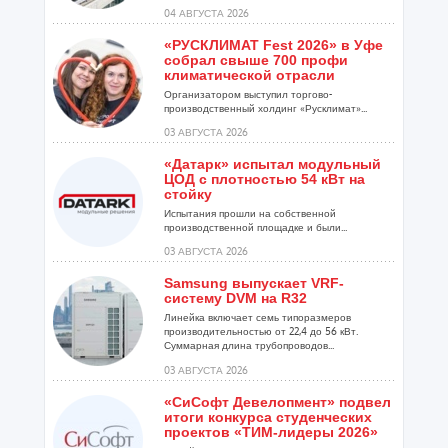
04 АВГУСТА 2026
«РУСКЛИМАТ Fest 2026» в Уфе
собрал свыше 700 профи
климатической отрасли
Организатором выступил торгово-
производственный холдинг «Русклимат»...
03 АВГУСТА 2026
«Датарк» испытал модульный
ЦОД с плотностью 54 кВт на
стойку
Испытания прошли на собственной
производственной площадке и были...
03 АВГУСТА 2026
Samsung выпускает VRF-
систему DVM на R32
Линейка включает семь типоразмеров
производительностью от 22,4 до 56 кВт.
Суммарная длина трубопроводов...
03 АВГУСТА 2026
«СиСофт Девелопмент» подвел
итоги конкурса студенческих
проектов «ТИМ-лидеры 2026»