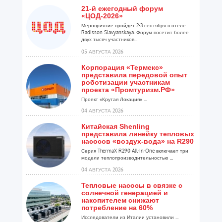
21-й ежегодный форум
«ЦОД-2026»
Мероприятие пройдет 2-3 сентября в отеле
Radisson Slavyanskaya. Форум посетит более
двух тысяч участников...
05 АВГУСТА 2026
Корпорация «Термекс»
представила передовой опыт
роботизации участникам
проекта «Промтуризм.РФ»
Проект «Крутая Локация» ...
04 АВГУСТА 2026
Китайская Shenling
представила линейку тепловых
насосов «воздух-вода» на R290
Серия ThermaX R290 All-In-One включает три
модели теплопроизводительностью ...
04 АВГУСТА 2026
Тепловые насосы в связке с
солнечной генерацией и
накопителем снижают
потребление на 60%
Исследователи из Италии установили ...