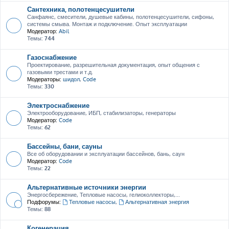
Сантехника, полотенцесушители
Санфаянс, смесители, душевые кабины, полотенцесушители, сифоны,
системы смыва. Монтаж и подключение. Опыт эксплуатации
Модератор:
Abil
Темы:
744
Газоснабжение
Проектирование, разрешительная документация, опыт общения с
газовыми трестами и т.д.
Модераторы:
шидол
,
Code
Темы:
330
Электроснабжение
Электрооборудование, ИБП, стабилизаторы, генераторы
Модератор:
Code
Темы:
62
Бассейны, бани, сауны
Все об оборудовании и эксплуатации бассейнов, бань, саун
Модератор:
Code
Темы:
22
Альтернативные источники энергии
Энергосбережение, Тепловые насосы, гелиоколлекторы,...
Подфорумы:
Тепловые насосы
,
Альтернативная энергия
Темы:
88
Когенерация