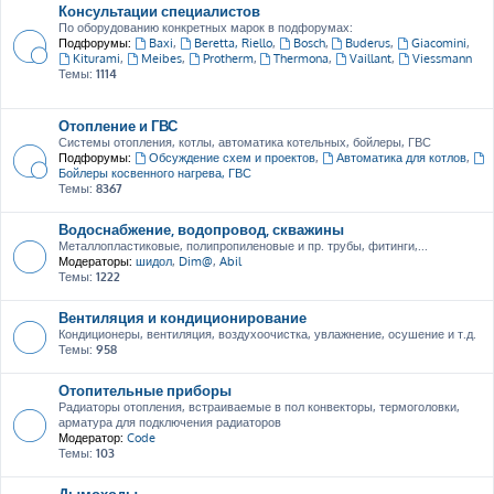
Консультации специалистов
По оборудованию конкретных марок в подфорумах:
Подфорумы:
Baxi
,
Beretta, Riello
,
Bosch
,
Buderus
,
Giacomini
,
Kiturami
,
Meibes
,
Protherm
,
Thermona
,
Vaillant
,
Viessmann
Темы:
1114
Отопление и ГВС
Системы отопления, котлы, автоматика котельных, бойлеры, ГВС
Подфорумы:
Обсуждение схем и проектов
,
Автоматика для котлов
,
Бойлеры косвенного нагрева, ГВС
Темы:
8367
Водоснабжение, водопровод, скважины
Металлопластиковые, полипропиленовые и пр. трубы, фитинги,...
Модераторы:
шидол
,
Dim@
,
Abil
Темы:
1222
Вентиляция и кондиционирование
Кондиционеры, вентиляция, воздухоочистка, увлажнение, осушение и т.д.
Темы:
958
Отопительные приборы
Радиаторы отопления, встраиваемые в пол конвекторы, термоголовки,
арматура для подключения радиаторов
Модератор:
Code
Темы:
103
Дымоходы